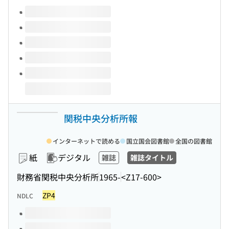
このタイトルの巻号
関税中央分析所報
インターネットで読める
国立国会図書館
全国の図書館
紙
デジタル
雑誌
雑誌タイトル
財務省関税中央分析所
1965-
<Z17-600>
ZP4
NDLC
このタイトルの巻号