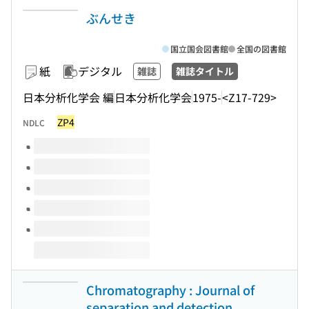
ぶんせき
国立国会図書館
全国の図書館
紙
デジタル
雑誌
雑誌タイトル
日本分析化学会 編
日本分析化学会
1975-
<Z17-729>
ZP4
NDLC
このタイトルの巻号
Chromatography : Journal of
separation and detection