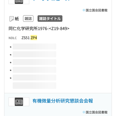
国立国会図書館
紙
雑誌
雑誌タイトル
同仁化学研究所
1976-
<Z19-849>
ZS51
ZP4
NDLC
このタイトルの巻号
有機微量分析研究懇談会会報
国立国会図書館