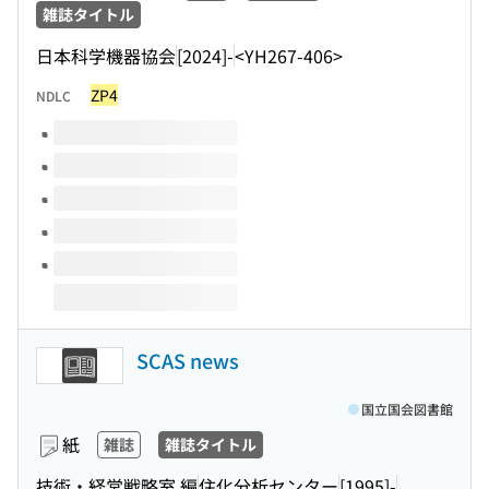
雑誌タイトル
日本科学機器協会
[2024]-
<YH267-406>
ZP4
NDLC
このタイトルの巻号
SCAS news
国立国会図書館
紙
雑誌
雑誌タイトル
技術・経営戦略室 編
住化分析センター
[1995]-