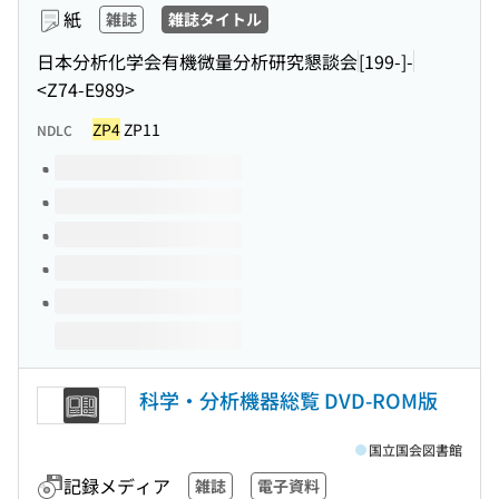
紙
雑誌
雑誌タイトル
日本分析化学会有機微量分析研究懇談会
[199-]-
<Z74-E989>
ZP4
ZP11
NDLC
このタイトルの巻号
科学・分析機器総覧 DVD-ROM版
国立国会図書館
記録メディア
雑誌
電子資料