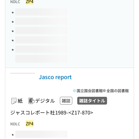
ZP4
NDLC
このタイトルの巻号
Jasco report
国立国会図書館
全国の図書館
紙
デジタル
雑誌
雑誌タイトル
ジャスコレポート社
1989-
<Z17-870>
ZP4
NDLC
このタイトルの巻号