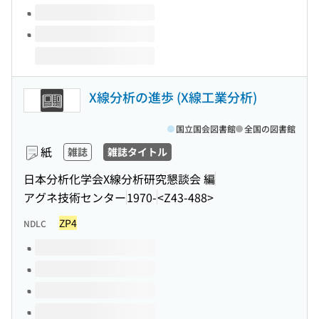
X線分析の進歩 (X線工業分析)
国立国会図書館
全国の図書館
紙
雑誌
雑誌タイトル
日本分析化学会X線分析研究懇談会 編
アグネ技術センター
1970-
<Z43-488>
ZP4
NDLC
このタイトルの巻号