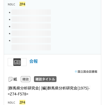
ZP4
NDLC
このタイトルの巻号
会報
国立国会図書館
紙
雑誌
雑誌タイトル
[群馬県分析研究会] [編]
群馬県分析研究会
[1975]-
<Z74-F578>
ZP4
NDLC