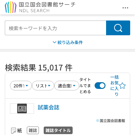
メニ
本文へ移動
検索
絞り込み条件
検索結果 15,017 件
一括
タイト
お気
ルでま
に入
とめる
り
試薬会誌
国立国会図書館
紙
雑誌
雑誌タイトル