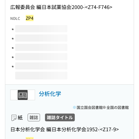
広報委員会 編
日本試薬協会
2000-
<Z74-F746>
ZP4
NDLC
このタイトルの巻号
分析化学
国立国会図書館
全国の図書館
紙
雑誌
雑誌タイトル
日本分析化学会 編
日本分析化学会
1952-
<Z17-9>