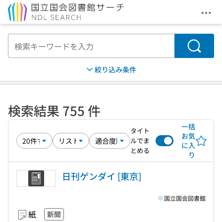
メニ
本文へ移動
検索
絞り込み条件
検索結果 755 件
一括
タイト
お気
ルでま
に入
とめる
り
日刊ゲンダイ [東京]
国立国会図書館
紙
新聞