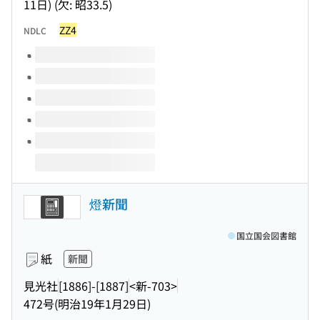
11日) (欠: 昭33.5)
ZZ4
NDLC
このタイトルの巻号
燈新聞
国立国会図書館
紙
新聞
見光社
[1886]-[1887]
<新-703>
472号(明治19年1月29日)