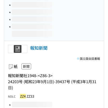
報知新聞
国立国会図書館
紙
新聞
報知新聞社
1948-
<Z86-3>
24203号 (昭和23年9月1日)-39437号 (平成3年1月31
日)
ZZ4
ZZ33
NDLC
このタイトルの巻号