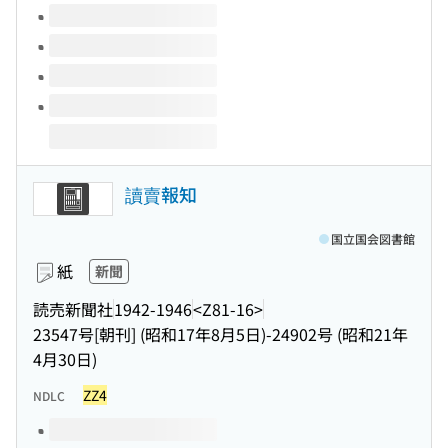
讀賣報知
国立国会図書館
紙
新聞
読売新聞社
1942-1946
<Z81-16>
23547号[朝刊] (昭和17年8月5日)-24902号 (昭和21年
4月30日)
ZZ4
NDLC
このタイトルの巻号