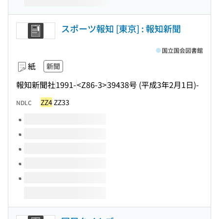
スポーツ報知 [東京] : 報知新聞
国立国会図書館
紙
新聞
報知新聞社
1991-
<Z86-3>
39438号 (平成3年2月1日)-
ZZ4
ZZ33
NDLC
このタイトルの巻号