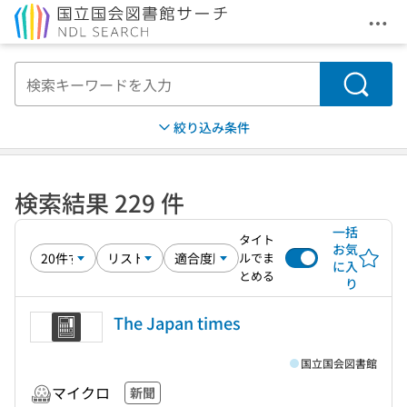
メニ
本文へ移動
検索
絞り込み条件
検索結果 229 件
一括
タイト
お気
ルでま
に入
とめる
り
The Japan times
国立国会図書館
マイクロ
新聞