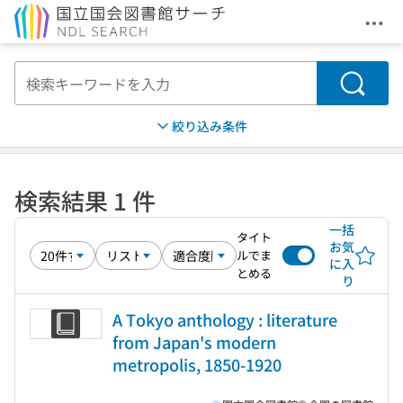
メニ
本文へ移動
検索
絞り込み条件
検索結果 1 件
一括
タイト
お気
ルでま
に入
とめる
り
A Tokyo anthology : literature
from Japan's modern
metropolis, 1850-1920