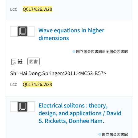
QC174.26.W28
LCC
Wave equations in higher
dimensions
国立国会図書館
全国の図書館
紙
図書
Shi-Hai Dong.
Springer
c2011.
<MC53-B57>
QC174.26.W28
LCC
Electrical solitons : theory,
design, and applications / David
S. Ricketts, Donhee Ham.
国立国会図書館