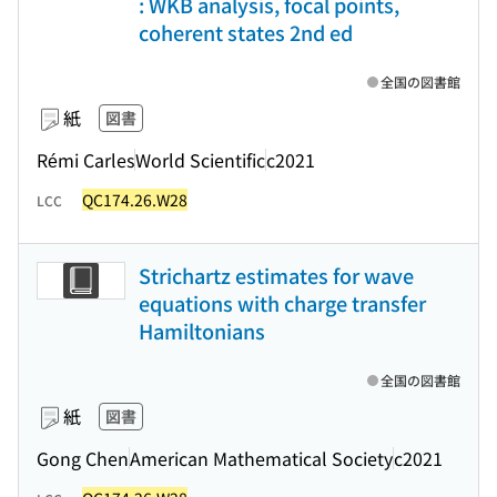
: WKB analysis, focal points,
coherent states 2nd ed
全国の図書館
紙
図書
Rémi Carles
World Scientific
c2021
QC174.26.W28
LCC
Strichartz estimates for wave
equations with charge transfer
Hamiltonians
全国の図書館
紙
図書
Gong Chen
American Mathematical Society
c2021