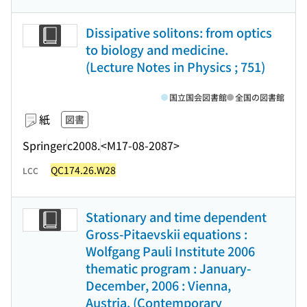
Dissipative solitons: from optics
to biology and medicine.
(Lecture Notes in Physics ; 751)
国立国会図書館
全国の図書館
紙
図書
Springer
c2008.
<M17-08-2087>
QC174.26.W28
LCC
Stationary and time dependent
Gross-Pitaevskii equations :
Wolfgang Pauli Institute 2006
thematic program : January-
December, 2006 : Vienna,
Austria. (Contemporary