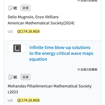
全国の図書館
紙
図書
Delio Mugnolo, Enzo Vitillaro
American Mathematical Society
[2024]
QC174.26.W28
LCC
Infinite time blow-up solutions
to the energy critical wave maps
equation
全国の図書館
紙
図書
Mohandas Pillai
American Mathematical Society
c2023
QC174.26.W28
LCC