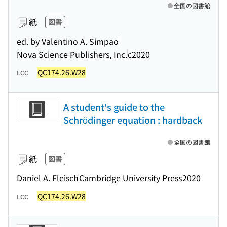
全国の図書館
紙
図書
ed. by Valentino A. Simpao
Nova Science Publishers, Inc.
c2020
QC174.26.W28
LCC
A student's guide to the
Schrödinger equation : hardback
全国の図書館
紙
図書
Daniel A. Fleisch
Cambridge University Press
2020
QC174.26.W28
LCC