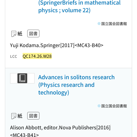
(SpringerBriefs in mathematical
physics ; volume 22)
国立国会図書館
紙
図書
Yuji Kodama.
Springer
[2017]
<MC43-B40>
QC174.26.W28
LCC
Advances in solitons research
(Physics research and
technology)
国立国会図書館
紙
図書
Alison Abbott, editor.
Nova Publishers
[2016]
<MC43-B41>