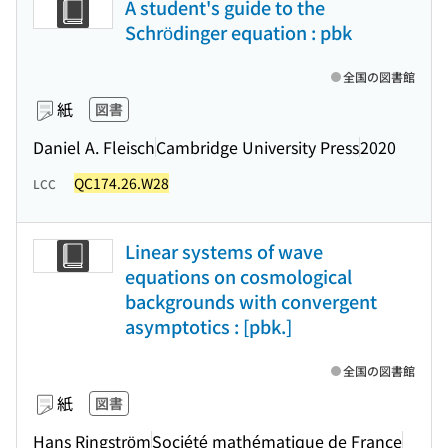
A student's guide to the
Schrödinger equation : pbk
全国の図書館
紙
図書
Daniel A. Fleisch
Cambridge University Press
2020
QC174.26.W28
LCC
Linear systems of wave
equations on cosmological
backgrounds with convergent
asymptotics : [pbk.]
全国の図書館
紙
図書
Hans Ringström
Société mathématique de France