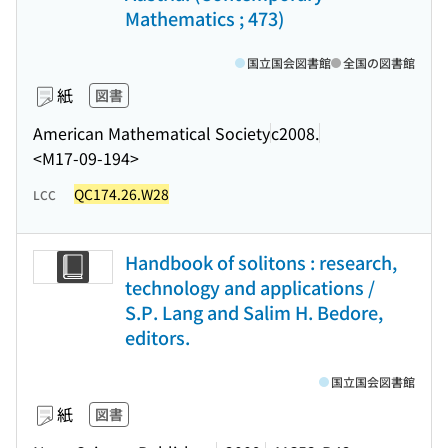
Mathematics ; 473)
国立国会図書館
全国の図書館
紙
図書
American Mathematical Society
c2008.
<M17-09-194>
QC174.26.W28
LCC
Handbook of solitons : research,
technology and applications /
S.P. Lang and Salim H. Bedore,
editors.
国立国会図書館
紙
図書