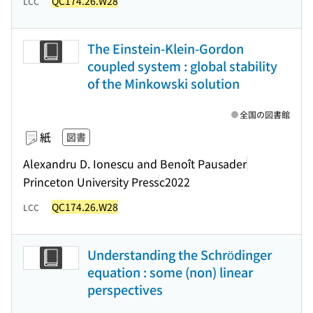
QC174.26.W28
LCC
The Einstein-Klein-Gordon
coupled system : global stability
of the Minkowski solution
全国の図書館
紙
図書
Alexandru D. Ionescu and Benoît Pausader
Princeton University Press
c2022
QC174.26.W28
LCC
Understanding the Schrödinger
equation : some (non) linear
perspectives