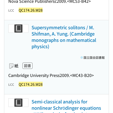
Nova Science Publishers
c2009.
<MC53-B42>
QC174.26.W28
LCC
Supersymmetric solitons / M.
Shifman, A. Yung. (Cambridge
monographs on mathematical
physics)
国立国会図書館
紙
図書
Cambridge University Press
2009.
<MC43-B20>
QC174.26.W28
LCC
Semi-classical analysis for
nonlinear Schrödinger equations