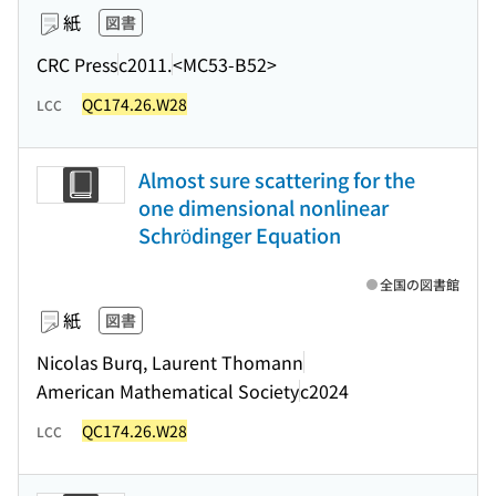
紙
図書
CRC Press
c2011.
<MC53-B52>
QC174.26.W28
LCC
Almost sure scattering for the
one dimensional nonlinear
Schrödinger Equation
全国の図書館
紙
図書
Nicolas Burq, Laurent Thomann
American Mathematical Society
c2024
QC174.26.W28
LCC