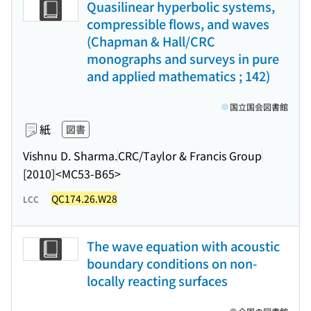
Quasilinear hyperbolic systems,
compressible flows, and waves
(Chapman & Hall/CRC
monographs and surveys in pure
and applied mathematics ; 142)
国立国会図書館
紙
図書
Vishnu D. Sharma.
CRC/Taylor & Francis Group
[2010]
<MC53-B65>
QC174.26.W28
LCC
The wave equation with acoustic
boundary conditions on non-
locally reacting surfaces