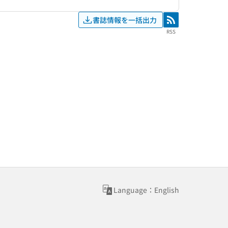
書誌情報を一括出力
RSS
RSS
Language：English