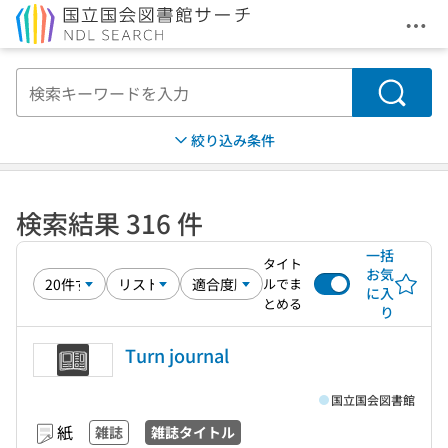
メニ
本文へ移動
検索
絞り込み条件
検索結果 316 件
一括
タイト
お気
ルでま
に入
とめる
り
Turn journal
国立国会図書館
紙
雑誌
雑誌タイトル