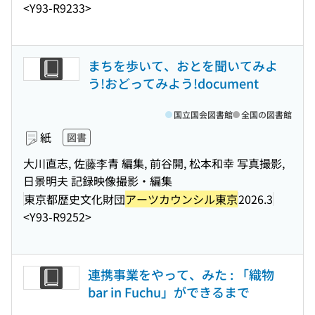
<Y93-R9233>
まちを歩いて、おとを聞いてみよ
う!おどってみよう!document
国立国会図書館
全国の図書館
紙
図書
大川直志, 佐藤李青 編集, 前谷開, 松本和幸 写真撮影,
日景明夫 記録映像撮影・編集
東京都歴史文化財団
アーツカウンシル東京
2026.3
<Y93-R9252>
連携事業をやって、みた : 「織物
bar in Fuchu」ができるまで