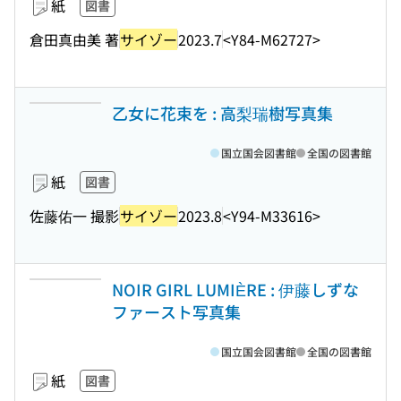
紙
図書
倉田真由美 著
サイゾー
2023.7
<Y84-M62727>
乙女に花束を : 高梨瑞樹写真集
国立国会図書館
全国の図書館
紙
図書
佐藤佑一 撮影
サイゾー
2023.8
<Y94-M33616>
NOIR GIRL LUMIÈRE : 伊藤しずな
ファースト写真集
国立国会図書館
全国の図書館
紙
図書