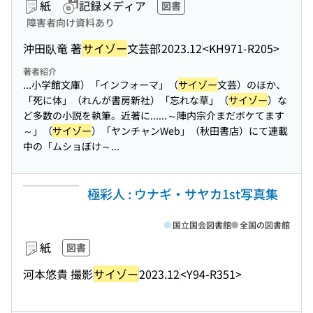
紙
記録メディア
図書
障害者向け資料あり
沖田臥竜 著
サイゾー
文芸部
2023.12
<KH971-R205>
著者紹介
...小学館文庫）「インフォーマ」（
サイゾー
文芸）のほか、
「死に体」（れんが書房新社）「忘れな草」（
サイゾー
）な
ど多数の小説を執筆。近著に...
...～陣内宗介まだボケてます
～」（
サイゾー
）「ヤンチャンWeb」（秋田書店）にて連載
中の「ムショぼけ～...
極彩人 : ウナギ・サヤカ1st写真集
国立国会図書館
全国の図書館
紙
図書
河本悠貴 撮影
サイゾー
2023.12
<Y94-R351>