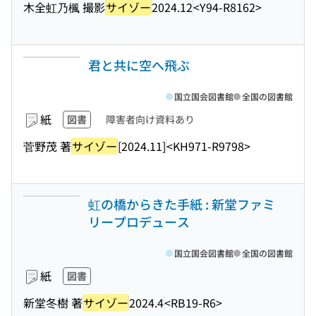
木全虹乃楓 撮影
サイゾー
2024.12
<Y94-R8162>
君と共に空へ飛ぶ
国立国会図書館
全国の図書館
紙
図書
障害者向け資料あり
菅野茂 著
サイゾー
[2024.11]
<KH971-R9798>
虹の橋からきた手紙 : 新堂ファミ
リープロデュース
国立国会図書館
全国の図書館
紙
図書
新堂冬樹 著
サイゾー
2024.4
<RB19-R6>