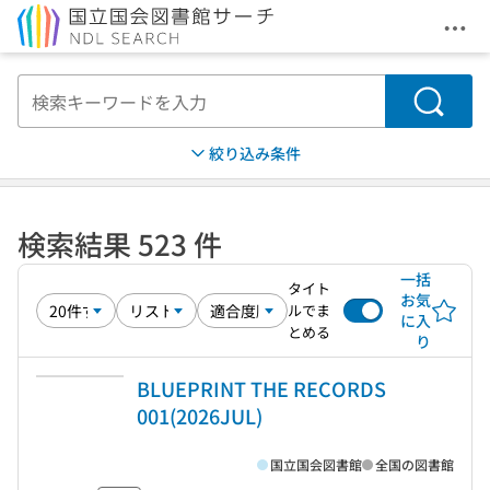
メニ
本文へ移動
検索
絞り込み条件
検索結果 523 件
一括
タイト
お気
ルでま
に入
とめる
り
BLUEPRINT THE RECORDS
001(2026JUL)
国立国会図書館
全国の図書館