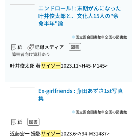
エンドロール! : 末期がんになった
叶井俊太郎と、文化人15人の"余
命半年"論
国立国会図書館
全国の図書館
紙
記録メディア
図書
障害者向け資料あり
叶井俊太郎 著
サイゾー
2023.11
<H45-M145>
Ex-girlfriends : 藤田あずさ1st写真
集
国立国会図書館
全国の図書館
紙
図書
近藤宏一 撮影
サイゾー
2023.6
<Y94-M31487>