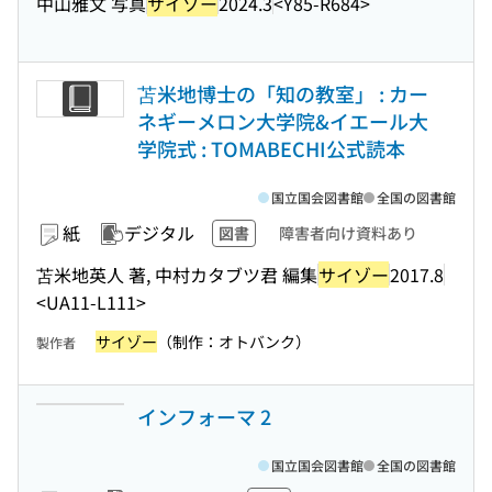
中山雅文 写真
サイゾー
2024.3
<Y85-R684>
苫米地博士の「知の教室」 : カー
ネギーメロン大学院&イエール大
学院式 : TOMABECHI公式読本
国立国会図書館
全国の図書館
紙
デジタル
図書
障害者向け資料あり
苫米地英人 著, 中村カタブツ君 編集
サイゾー
2017.8
<UA11-L111>
サイゾー
（制作：オトバンク）
製作者
インフォーマ 2
国立国会図書館
全国の図書館