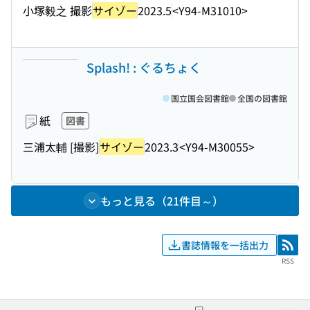
小塚毅之 撮影
サイゾー
2023.5
<Y94-M31010>
Splash! : ぐるちょく
国立国会図書館
全国の図書館
紙
図書
三浦太輔 [撮影]
サイゾー
2023.3
<Y94-M30055>
もっと見る（21件目～）
書誌情報を一括出力
RSS
RSS