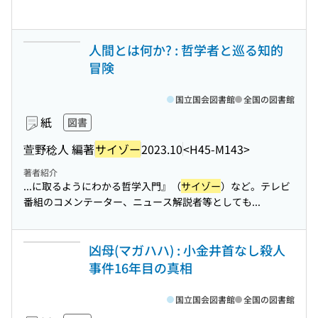
人間とは何か? : 哲学者と巡る知的
冒険
国立国会図書館
全国の図書館
紙
図書
萱野稔人 編著
サイゾー
2023.10
<H45-M143>
著者紹介
...に取るようにわかる哲学入門』（
サイゾー
）など。テレビ
番組のコメンテーター、ニュース解説者等としても...
凶母(マガハハ) : 小金井首なし殺人
事件16年目の真相
国立国会図書館
全国の図書館