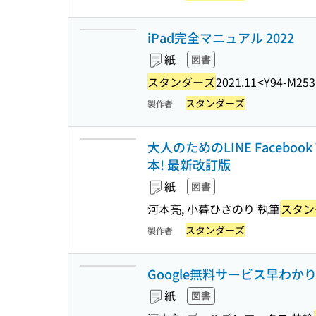
iPad完全マニュアル 2022
紙
図書
スタンダーズ
2021.11
<Y94-M253
スタンダーズ
製作者
大人のためのLINE Facebook
本! 最新改訂版
紙
図書
河本亮, 小暮ひさのり 執筆
スタン
スタンダーズ
製作者
Google無料サービス早わか
紙
図書