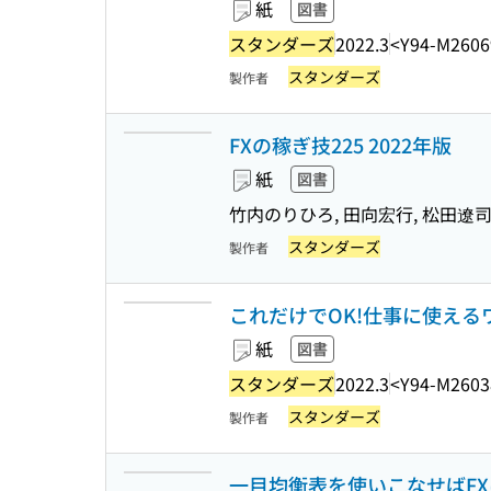
紙
図書
スタンダーズ
2022.3
<Y94-M2606
スタンダーズ
製作者
FXの稼ぎ技225 2022年版
紙
図書
竹内のりひろ, 田向宏行, 松田遼司 
スタンダーズ
製作者
これだけでOK!仕事に使える
紙
図書
スタンダーズ
2022.3
<Y94-M2603
スタンダーズ
製作者
一目均衡表を使いこなせばFXは