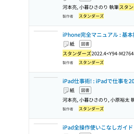
河本亮, 小暮ひさのり 執筆
スタン
スタンダーズ
製作者
iPhone完全マニュアル : 
紙
図書
スタンダーズ
2022.4
<Y94-M2764
スタンダーズ
製作者
iPad仕事術! : iPadで仕事を
紙
図書
河本亮, 小暮ひさのり, 小原裕太 
スタンダーズ
製作者
iPad全操作使いこなしガイド 