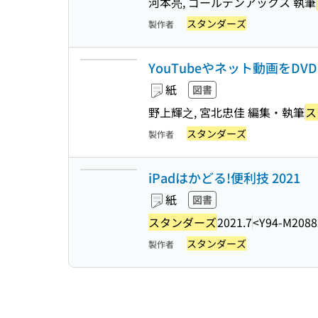
河本亮, ゴールデンアックス 執筆
スタンダーズ
製作者
YouTubeやネット動画をD
紙
図書
野上輝之, 宮北忠佳 編集・執筆
ス
スタンダーズ
製作者
iPadはかどる!便利技 2021
紙
図書
スタンダーズ
2021.7
<Y94-M2088
スタンダーズ
製作者