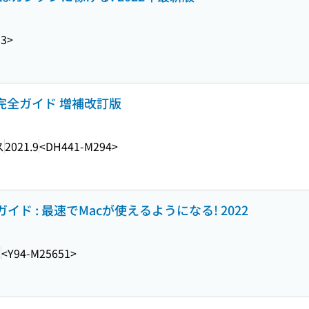
53>
引完全ガイド 増補改訂版
ス
2021.9
<DH441-M294>
ド : 最速でMacが使えるようになる! 2022
2
<Y94-M25651>