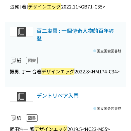
張翼 [著]
デザインエッグ
2022.11
<GB71-C35>
百二虛雲 : 一個傳奇人物的百年經
歷
国立国会図書館
紙
図書
振男, 丁一 合著
デザインエッグ
2022.8
<HM174-C34>
デントリペア入門
国立国会図書館
紙
図書
武田浩一 著
デザインエッグ
2019.5
<NC23-M55>