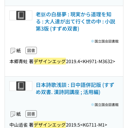
老躯の白昼夢 : 現実から道理を知
る : 大人達が出て行く世の中 : 小説
第3版 (すずめ双書)
国立国会図書館
紙
図書
本郷青蛙 著
デザインエッグ
2019.4
<KH971-M3632>
日本詩歌浅談 : 日中語併記版 (すず
め双書. 漢詩詞講座 ; 活用編)
国立国会図書館
紙
図書
中山逍雀 著
デザインエッグ
2019.5
<KG711-M1>