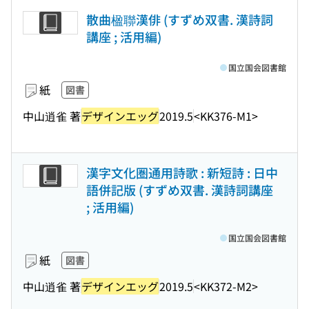
散曲楹聯漢俳 (すずめ双書. 漢詩詞
講座 ; 活用編)
国立国会図書館
紙
図書
中山逍雀 著
デザインエッグ
2019.5
<KK376-M1>
漢字文化圏通用詩歌 : 新短詩 : 日中
語併記版 (すずめ双書. 漢詩詞講座
; 活用編)
国立国会図書館
紙
図書
中山逍雀 著
デザインエッグ
2019.5
<KK372-M2>