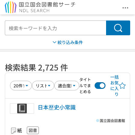
メニ
本文へ移動
検索
絞り込み条件
検索結果 2,725 件
一括
タイト
お気
ルでま
に入
とめる
り
日本歷史小常識
国立国会図書館
紙
図書