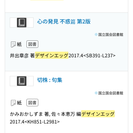
心の発見 不惑篇 第2版
国立国会図書館
紙
図書
井出章彦 著
デザインエッグ
2017.4
<SB391-L237>
切株 : 句集
国立国会図書館
紙
図書
かみおかしずま 著, 佐々本恵万 編
デザインエッグ
2017.4
<KH851-L2981>