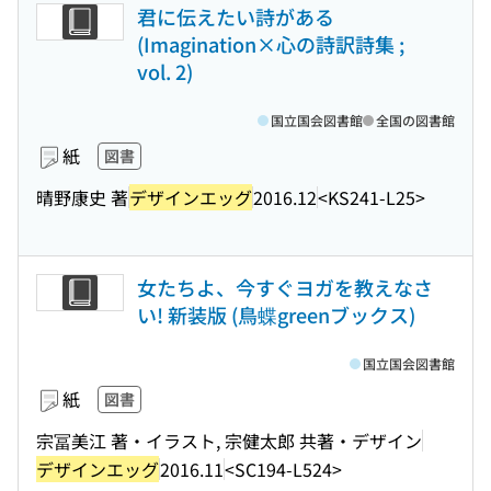
君に伝えたい詩がある
(Imagination×心の詩訳詩集 ;
vol. 2)
国立国会図書館
全国の図書館
紙
図書
晴野康史 著
デザインエッグ
2016.12
<KS241-L25>
女たちよ、今すぐヨガを教えなさ
い! 新装版 (鳥蝶greenブックス)
国立国会図書館
紙
図書
宗冨美江 著・イラスト, 宗健太郎 共著・デザイン
デザインエッグ
2016.11
<SC194-L524>