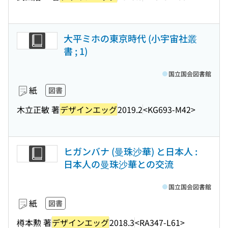
大平ミホの東京時代 (小宇宙社叢
書 ; 1)
国立国会図書館
紙
図書
木立正敏 著
デザインエッグ
2019.2
<KG693-M42>
ヒガンバナ (曼珠沙華) と日本人 :
日本人の曼珠沙華との交流
国立国会図書館
紙
図書
樽本勲 著
デザインエッグ
2018.3
<RA347-L61>