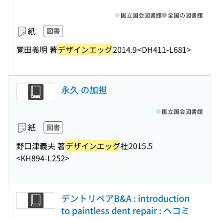
国立国会図書館
全国の図書館
紙
図書
覚田義明 著
デザインエッグ
2014.9
<DH411-L681>
永久 の加担
国立国会図書館
紙
図書
野口津義夫 著
デザインエッグ
社
2015.5
<KH894-L252>
デントリペアB&A : introduction
to paintless dent repair : ヘコミ