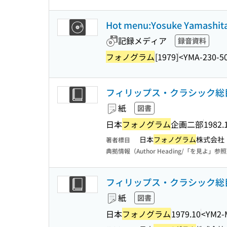
Hot menu:Yosuke Yamashita 
記録メディア
録音資料
フォノグラム
[1979]
<YMA-230-5
フィリップス・クラシック総目録
紙
図書
日本
フォノグラム
企画二部
1982.
日本
フォノグラム
株式会社
著者標目
典拠情報（Author Heading/「を見よ」参
フィリップス・クラシック総目録
紙
図書
日本
フォノグラム
1979.10
<YM2-