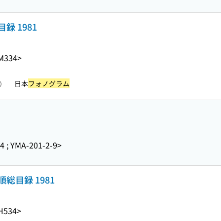
 1981
M334>
日本
フォノグラム
照）
4 ; YMA-201-2-9>
目録 1981
H534>