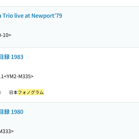
Trio live at Newport′79
0-10>
 1983
11
<YM2-M335>
日本
フォノグラム
照）
 1980
M333>