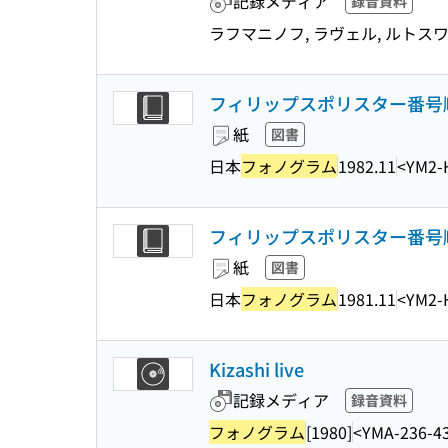
記録メディア
録音資料
ラフマニノフ, ラヴェル, ルトス
フィリップスポリスター番号順総
紙
図書
日本
フォノグラム
1982.11
<YM2-
フィリップスポリスター番号順総
紙
図書
日本
フォノグラム
1981.11
<YM2-
Kizashi live
記録メディア
録音資料
フォノグラム
[1980]
<YMA-236-4