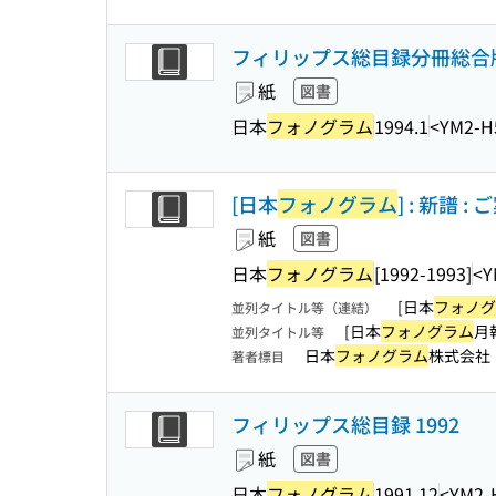
フィリップス総目録分冊総合版 1
紙
図書
日本
フォノグラム
1994.1
<YM2-H
[日本
フォノグラム
] : 新譜 : 
紙
図書
日本
フォノグラム
[1992-1993]
<Y
[日本
フォノグ
並列タイトル等（連結）
[日本
フォノグラム
月
並列タイトル等
日本
フォノグラム
株式会社
著者標目
フィリップス総目録 1992
紙
図書
日本
フォノグラム
1991.12
<YM2-