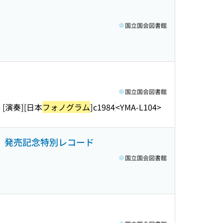
国立国会図書館
国立国会図書館
e [演奏]
[日本
フォノグラム
]
c1984
<YMA-L104>
バム〉発売記念特別レコード
国立国会図書館