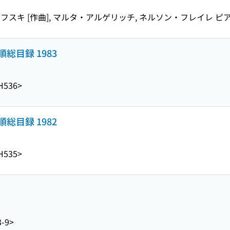
ワフスキ [作曲], マルタ・アルゲリッチ, ネルソン・フレイレ ピ
目録 1983
H536>
目録 1982
H535>
3-9>