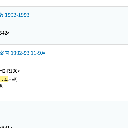
992-1993
542>
ご案内 1992-93 11-9月
M2-R190>
ラム
月報]
報]
H541>