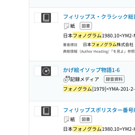
フィリップス・クラシック総目録
紙
図書
日本
フォノグラム
1980.10
<YM2-
日本
フォノグラム
株式会社
著者標目
典拠情報（Author Heading/「を見よ」参
かげ絵イソップ物語1-6
記録メディア
録音資料
フォノグラム
[1979]
<YMA-201-2-
フィリップスポリスター番号順総
紙
図書
日本
フォノグラム
1980.10
<YM2-