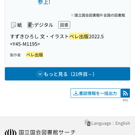
参上!
国立国会図書館
全国の図書館
紙
デジタル
図書
すずきひろし 文・イラスト
ベレ出版
2022.5
<Y45-M1195>
ベレ出版
製作者
もっと見る（21件目～）
書誌情報を一括出力
RSS
RSS
Language：English