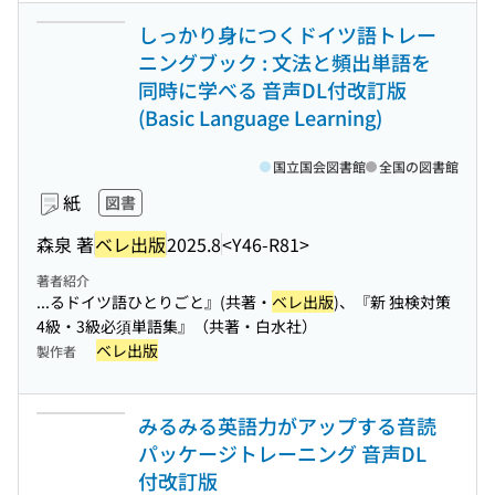
しっかり身につくドイツ語トレー
ニングブック : 文法と頻出単語を
同時に学べる 音声DL付改訂版
(Basic Language Learning)
国立国会図書館
全国の図書館
紙
図書
森泉 著
ベレ出版
2025.8
<Y46-R81>
著者紹介
...るドイツ語ひとりごと』(共著・
ベレ出版
)、『新 独検対策
4級・3級必須単語集』（共著・白水社）
ベレ出版
製作者
みるみる英語力がアップする音読
パッケージトレーニング 音声DL
付改訂版