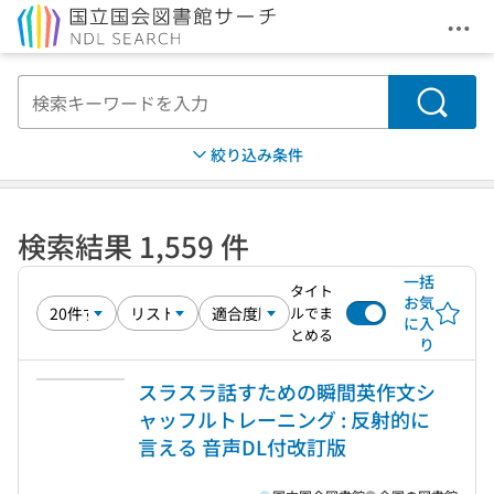
メニ
本文へ移動
検索
絞り込み条件
検索結果 1,559 件
一括
タイト
お気
ルでま
に入
とめる
り
スラスラ話すための瞬間英作文シ
ャッフルトレーニング : 反射的に
言える 音声DL付改訂版