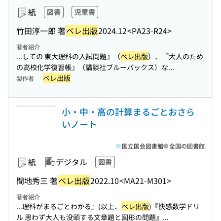
紙
図書
児童書
竹田淳一郎 著
ベレ出版
2024.12
<PA23-R24>
著者紹介
...しての 東大理科の入試問題』（
ベレ出版
）、『大人のため
の高校化学復習帳』（講談社ブルーバックス）な...
ベレ出版
製作者
小・中・高の計算まるごとおさら
いノート
国立国会図書館
全国の図書館
紙
デジタル
図書
間地秀三 著
ベレ出版
2022.10
<MA21-M301>
著者紹介
...理科がまるごとわかる』(以上、
ベレ出版
)『快感数学ドリ
ル 思わず大人も没頭する文章題と図形の問題』...