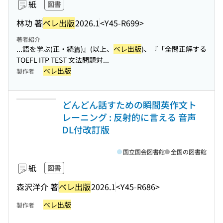
紙
図書
林功 著
ベレ出版
2026.1
<Y45-R699>
著者紹介
...語を学ぶ(正・続篇)』(以上、
ベレ出版
)、『「全問正解する
TOEFL ITP TEST 文法問題対...
ベレ出版
製作者
どんどん話すための瞬間英作文ト
レーニング : 反射的に言える 音声
DL付改訂版
国立国会図書館
全国の図書館
紙
図書
森沢洋介 著
ベレ出版
2026.1
<Y45-R686>
ベレ出版
製作者