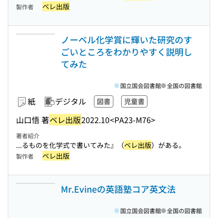
ベレ出版
製作者
ノーベル化学賞に輝いた研究のす
ごいところをわかりやすく説明し
てみた
国立国会図書館
全国の図書館
紙
デジタル
図書
児童書
山口悟 著
ベレ出版
2022.10
<PA23-M76>
著者紹介
...るものを化学式で書いてみた』（
ベレ出版
）がある。
ベレ出版
製作者
Mr.Evineの英語塾コア英文法
国立国会図書館
全国の図書館