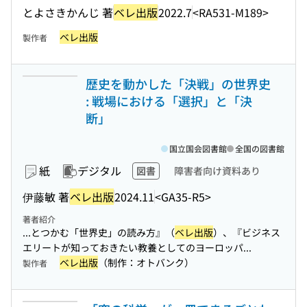
とよさきかんじ 著
ベレ出版
2022.7
<RA531-M189>
ベレ出版
製作者
歴史を動かした「決戦」の世界史
: 戦場における「選択」と「決
断」
国立国会図書館
全国の図書館
紙
デジタル
図書
障害者向け資料あり
伊藤敏 著
ベレ出版
2024.11
<GA35-R5>
著者紹介
...とつかむ「世界史」の読み方』（
ベレ出版
）、『ビジネス
エリートが知っておきたい教養としてのヨーロッパ...
ベレ出版
（制作：オトバンク）
製作者