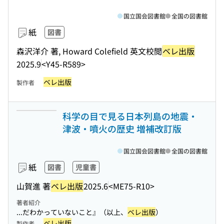
国立国会図書館
全国の図書館
紙
図書
森沢洋介 著, Howard Colefield 英文校閲
ベレ出版
2025.9
<Y45-R589>
ベレ出版
製作者
科学の目で見る日本列島の地震・
津波・噴火の歴史 増補改訂版
国立国会図書館
全国の図書館
紙
図書
児童書
山賀進 著
ベレ出版
2025.6
<ME75-R10>
著者紹介
...だわかっていないこと』（以上、
ベレ出版
）
ベレ出版
製作者