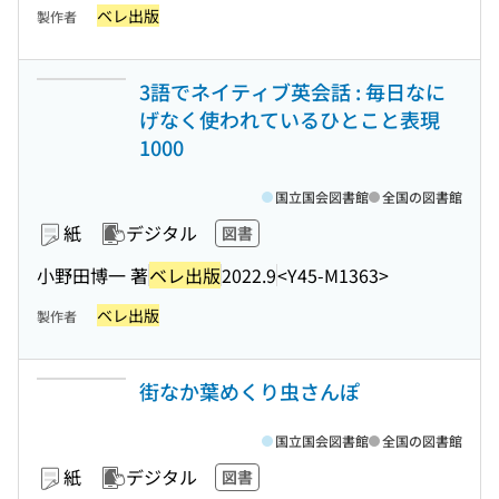
ベレ出版
製作者
3語でネイティブ英会話 : 毎日なに
げなく使われているひとこと表現
1000
国立国会図書館
全国の図書館
紙
デジタル
図書
小野田博一 著
ベレ出版
2022.9
<Y45-M1363>
ベレ出版
製作者
街なか葉めくり虫さんぽ
国立国会図書館
全国の図書館
紙
デジタル
図書