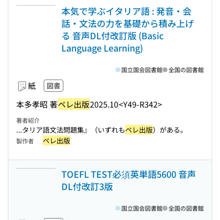
本気で学ぶイタリア語 : 発音・会
話・文法の力を基礎から積み上げ
る 音声DL付改訂版 (Basic
Language Learning)
国立国会図書館
全国の図書館
紙
図書
本多孝昭 著
ベレ出版
2025.10
<Y49-R342>
著者紹介
...タリア語文法問題集』（いずれも
ベレ出版
）がある。
ベレ出版
製作者
TOEFL TEST必須英単語5600 音声
DL付改訂3版
国立国会図書館
全国の図書館