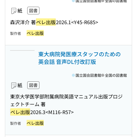
国立国会図書館
全国の図書館
紙
図書
森沢洋介 著
ベレ出版
2026.1
<Y45-R685>
ベレ出版
製作者
東大病院発医療スタッフのための
英会話 音声DL付改訂版
国立国会図書館
全国の図書館
紙
図書
東京大学医学部附属病院英語マニュアル出版プロジ
ェクトチーム 著
ベレ出版
2026.3
<M116-R57>
ベレ出版
製作者