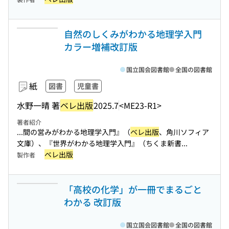
自然のしくみがわかる地理学入門
カラー増補改訂版
国立国会図書館
全国の図書館
紙
図書
児童書
水野一晴 著
ベレ出版
2025.7
<ME23-R1>
著者紹介
...間の営みがわかる地理学入門』（
ベレ出版
、角川ソフィア
文庫）、『世界がわかる地理学入門』（ちくま新書...
ベレ出版
製作者
「高校の化学」が一冊でまるごと
わかる 改訂版
国立国会図書館
全国の図書館