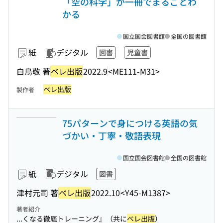
「空の科学」が一冊でまるごとわ
かる
国立国会図書館
全国の図書館
紙
デジタル
図書
児童書
白鳥敬 著
ベレ出版
2022.9
<ME111-M31>
ベレ出版
製作者
75パターンで身につける英語の気
づかい・丁寧・敬語表現
国立国会図書館
全国の図書館
紙
デジタル
図書
津村元司 著
ベレ出版
2022.10
<Y45-M1387>
著者紹介
...くなる徹底トレーニング』（共に
ベレ出版
）