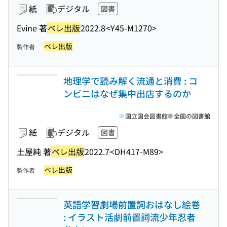
紙
デジタル
図書
Evine 著
ベレ出版
2022.8
<Y45-M1270>
ベレ出版
製作者
地理学で読み解く流通と消費 : コ
ンビニはなぜ集中出店するのか
国立国会図書館
全国の図書館
紙
デジタル
図書
土屋純 著
ベレ出版
2022.7
<DH417-M89>
ベレ出版
製作者
英語学習劇場前置詞おはなし絵巻
: イラスト活劇前置詞流少年忍者