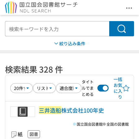
メニ
本文へ移動
検索
絞り込み条件
検索結果 328 件
一括
タイト
お気
ルでま
に入
とめる
り
三井造船
株式会社100年史
国立国会図書館
全国の図書館
紙
図書