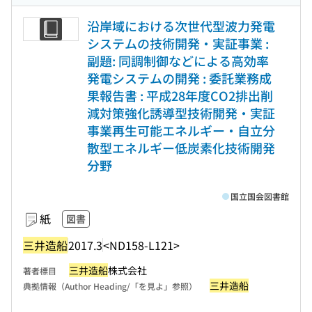
沿岸域における次世代型波力発電
システムの技術開発・実証事業 :
副題: 同調制御などによる高効率
発電システムの開発 : 委託業務成
果報告書 : 平成28年度CO2排出削
減対策強化誘導型技術開発・実証
事業再生可能エネルギー・自立分
散型エネルギー低炭素化技術開発
分野
国立国会図書館
紙
図書
三井造船
2017.3
<ND158-L121>
三井造船
株式会社
著者標目
三井造船
典拠情報（Author Heading/「を見よ」参照）