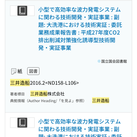
小型で高効率な波力発電システム
に関わる技術開発・実証事業 : 副
題: 大洗港における技術実証 : 委託
業務成果報告書 : 平成27年度CO2
排出削減対策強化誘導型技術開
発・実証事業
国立国会図書館
紙
図書
三井造船
2016.2
<ND158-L106>
三井造船
株式会社
著者標目
三井造船
典拠情報（Author Heading/「を見よ」参照）
小型で高効率な波力発電システム
に関わる技術開発・実証事業 : 副
題: 大洗港における技術実証 : 委託