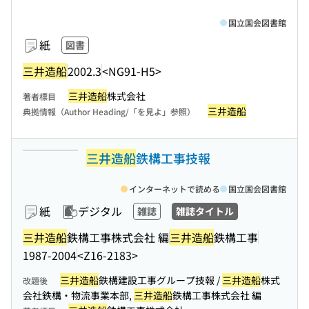
国立国会図書館
紙
図書
三井造船
2002.3
<NG91-H5>
三井造船
株式会社
著者標目
三井造船
典拠情報（Author Heading/「を見よ」参照）
三井造船
鉄構工事技報
インターネットで読める
国立国会図書館
紙
デジタル
雑誌
雑誌タイトル
三井造船
鉄構工事株式会社 編
三井造船
鉄構工事
1987-2004
<Z16-2183>
三井造船
鉄構建設工事グループ技報 /
三井造船
株式
改題後
会社鉄構・物流事業本部,
三井造船
鉄構工事株式会社 編