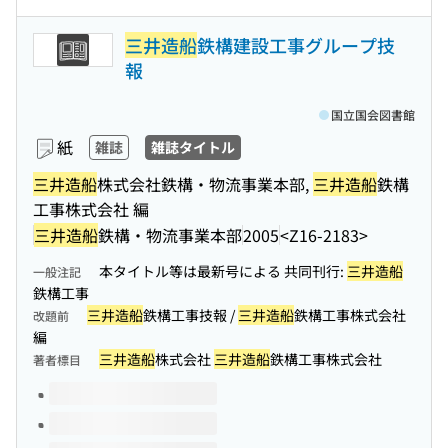
三井造船
鉄構建設工事グループ技
報
国立国会図書館
紙
雑誌
雑誌タイトル
三井造船
株式会社鉄構・物流事業本部,
三井造船
鉄構
工事株式会社 編
三井造船
鉄構・物流事業本部
2005
<Z16-2183>
本タイトル等は最新号による 共同刊行:
三井造船
一般注記
鉄構工事
三井造船
鉄構工事技報 /
三井造船
鉄構工事株式会社
改題前
編
三井造船
株式会社
三井造船
鉄構工事株式会社
著者標目
このタイトルの巻号