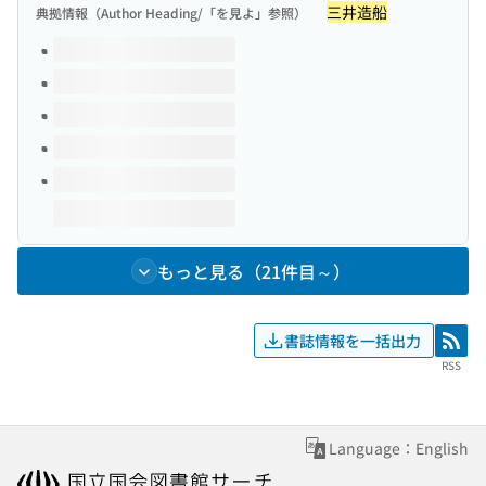
三井造船
典拠情報（Author Heading/「を見よ」参照）
このタイトルの巻号
もっと見る（21件目～）
書誌情報を一括出力
RSS
RSS
Language：English