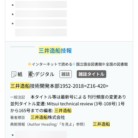
三井造船
技報
インターネットで読める
国立国会図書館
全国の図書館
紙
デジタル
雑誌
雑誌タイトル
三井造船
技術開発本部
1952-2018
<Z16-420>
本タイトル等は最新号による 刊行頻度の変更あり
一般注記
並列タイトル変遷: Mitsui technical review (3号-108号) 1号
から165号までの編者:
三井造船
三井造船
株式会社
著者標目
三井造船
典拠情報（Author Heading/「を見よ」参照）
このタイトルの巻号