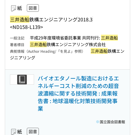
紙
図書
三井造船
鉄構エンジニアリング
2018.3
<ND158-L139>
平成29年度環境省委託事業 共同刊行:
三井造船
一般注記
三井造船
鉄構エンジニアリング株式会社
著者標目
三井造船
鉄構エン
典拠情報（Author Heading/「を見よ」参照）
ジニアリング
バイオエタノール製造におけるエ
ネルギーコスト削減のための超音
波濃縮に関する技術開発 : 成果報
告書 : 地球温暖化対策技術開発事
業
国立国会図書館
紙
図書