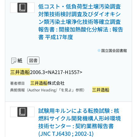
低コスト・低負荷型土壌汚染調査
対策技術検討調査及びダイオキシ
ン類汚染土壌浄化技術等確立調査
報告書 : 間接加熱酸化分解法 : 報告
書 平成17年度
国立国会図書館
紙
図書
三井造船
2006.3
<NA217-H1557>
三井造船
株式会社
著者標目
三井造船
典拠情報（Author Heading/「を見よ」参照）
試験用キルンによる転換試験 : 核
燃料サイクル開発機構人形峠環境
技術センター : 契約業務報告書
(JNC TJ6430 ; 2002-1)