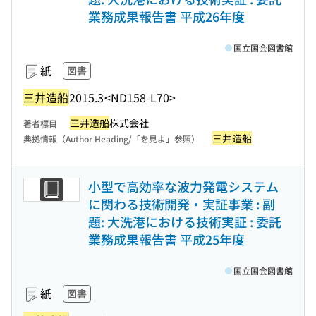
業務成果報告書 平成26年度
国立国会図書館
紙
図書
三井造船
2015.3
<ND158-L70>
三井造船
株式会社
著者標目
三井造船
典拠情報（Author Heading/「を見よ」参照）
小型で高効率な波力発電システム
に関わる技術開発・実証事業 : 副
題: 大洗港における技術実証 : 委託
業務成果報告書 平成25年度
国立国会図書館
紙
図書