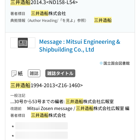
三井造船
2014.3
<ND158-L54>
三井造船
株式会社
著者標目
三井造船
典拠情報（Author Heading/「を見よ」参照）
Message : Mitsui Engineering &
Shipbuilding Co., Ltd
国立国会図書館
紙
雑誌
雑誌タイトル
三井造船
1994-2013
<Z16-1460>
一般注記
...30号から53号までの編者:
三井造船
株式会社広報室
Mitsui Zosen message /
三井造船
株式会社広報室 編
改題前
三井造船
株式会社
著者標目
このタイトルの巻号