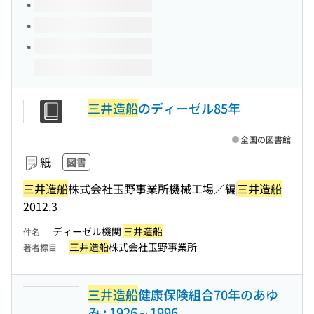
三井造船
のディーゼル85年
全国の図書館
紙
図書
三井造船
株式会社玉野事業所機械工場／編
三井造船
2012.3
ディーゼル機関
三井造船
件名
三井造船
株式会社玉野事業所
著者標目
三井造船
健康保険組合70年のあゆ
み : 1926～1996