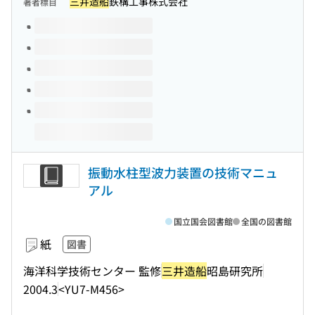
三井造船
鉄構工事株式会社
著者標目
このタイトルの巻号
振動水柱型波力装置の技術マニュ
アル
国立国会図書館
全国の図書館
紙
図書
海洋科学技術センター 監修
三井造船
昭島研究所
2004.3
<YU7-M456>