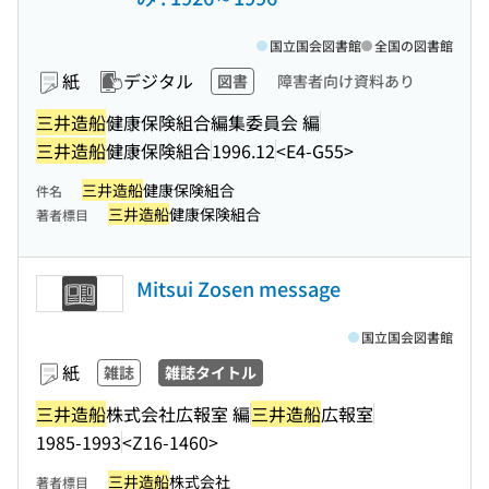
国立国会図書館
全国の図書館
紙
デジタル
図書
障害者向け資料あり
三井造船
健康保険組合編集委員会 編
三井造船
健康保険組合
1996.12
<E4-G55>
三井造船
健康保険組合
件名
三井造船
健康保険組合
著者標目
Mitsui Zosen message
国立国会図書館
紙
雑誌
雑誌タイトル
三井造船
株式会社広報室 編
三井造船
広報室
1985-1993
<Z16-1460>
三井造船
株式会社
著者標目