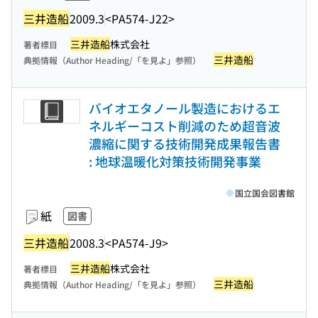
三井造船
2009.3
<PA574-J22>
三井造船
株式会社
著者標目
三井造船
典拠情報（Author Heading/「を見よ」参照）
バイオエタノール製造におけるエ
ネルギーコスト削減のため超音波
濃縮に関する技術開発成果報告書
: 地球温暖化対策技術開発事業
国立国会図書館
紙
図書
三井造船
2008.3
<PA574-J9>
三井造船
株式会社
著者標目
三井造船
典拠情報（Author Heading/「を見よ」参照）