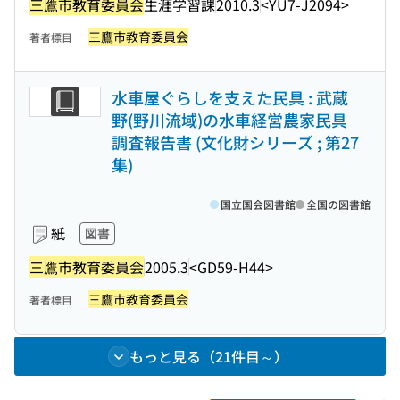
三鷹市教育委員会
生涯学習課
2010.3
<YU7-J2094>
三鷹市教育委員会
著者標目
水車屋ぐらしを支えた民具 : 武蔵
野(野川流域)の水車経営農家民具
調査報告書 (文化財シリーズ ; 第27
集)
国立国会図書館
全国の図書館
紙
図書
三鷹市教育委員会
2005.3
<GD59-H44>
三鷹市教育委員会
著者標目
もっと見る（21件目～）