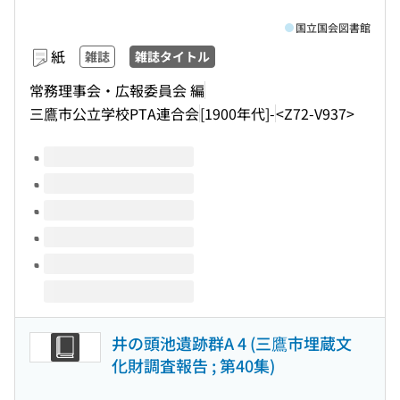
国立国会図書館
紙
雑誌
雑誌タイトル
常務理事会・広報委員会 編
三鷹市公立学校PTA連合会
[1900年代]-
<Z72-V937>
このタイトルの巻号
井の頭池遺跡群A 4 (三鷹市埋蔵文
化財調査報告 ; 第40集)