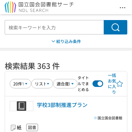
メニ
本文へ移動
検索
絞り込み条件
検索結果 363 件
一括
タイト
お気
ルでま
に入
とめる
り
学校3部制推進プラン
国立国会図書館
紙
図書