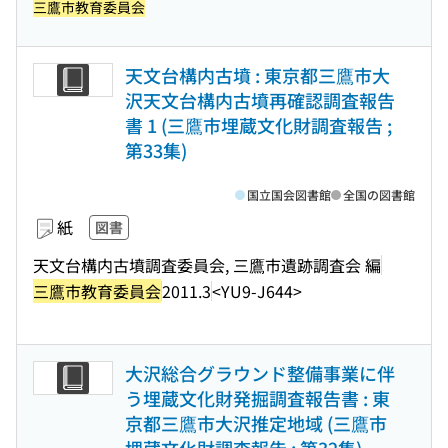
三鷹市教育委員会
天文台構内古墳 : 東京都三鷹市大
沢天文台構内古墳再確認調査報告
書 1 (三鷹市埋蔵文化財調査報告 ;
第33集)
国立国会図書館
全国の図書館
紙
図書
天文台構内古墳調査委員会, 三鷹市遺跡調査会 編
三鷹市教育委員会
2011.3
<YU9-J644>
大沢総合グラウンド整備事業に伴
う埋蔵文化財発掘調査報告書 : 東
京都三鷹市大沢推定地域 (三鷹市