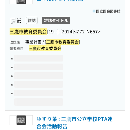
国立国会図書館
紙
雑誌
雑誌タイトル
三鷹市教育委員会
[19--]-[2024]
<Z72-N657>
事業計画 / [
三鷹市教育委員会
]
改題後
三鷹市教育委員会
著者標目
このタイトルの巻号
ゆずり葉 : 三鷹市公立学校PTA連
合会活動報告