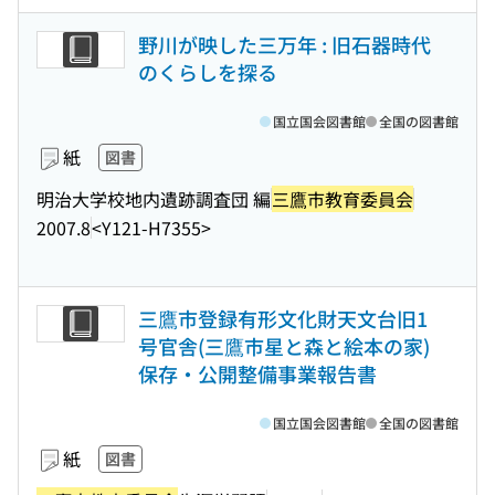
野川が映した三万年 : 旧石器時代
のくらしを探る
国立国会図書館
全国の図書館
紙
図書
明治大学校地内遺跡調査団 編
三鷹市教育委員会
2007.8
<Y121-H7355>
三鷹市登録有形文化財天文台旧1
号官舎(三鷹市星と森と絵本の家)
保存・公開整備事業報告書
国立国会図書館
全国の図書館
紙
図書