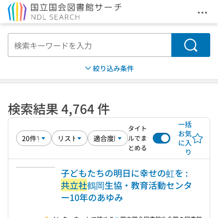
メニ
本文へ移動
検索
絞り込み条件
検索結果 4,764 件
一括
タイト
お気
ルでま
に入
とめる
り
子どもたちの明日に幸せの虹を :
共立社
鶴岡生協・教育活動センタ
ー10年のあゆみ