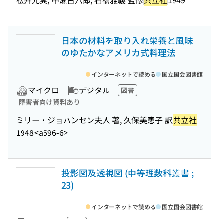
日本の材料を取り入れ栄養と風味
のゆたかなアメリカ式料理法
インターネットで読める
国立国会図書館
マイクロ
デジタル
図書
障害者向け資料あり
ミリー・ジョハンセン夫人 著, 久保美恵子 訳
共立社
1948
<a596-6>
投影図及透視図 (中等理数科叢書 ;
23)
インターネットで読める
国立国会図書館