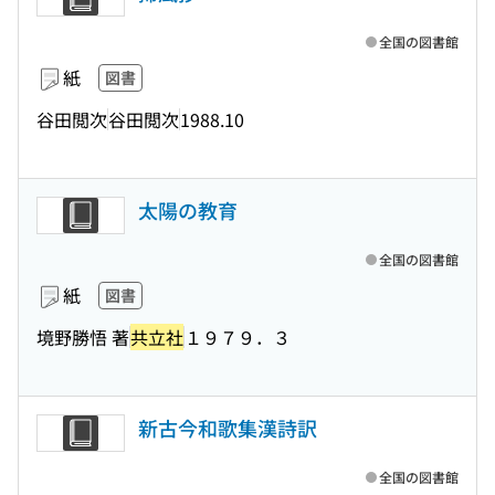
全国の図書館
紙
図書
谷田閲次
谷田閲次
1988.10
太陽の教育
全国の図書館
紙
図書
境野勝悟 著
共立社
１９７９．３
新古今和歌集漢詩訳
全国の図書館