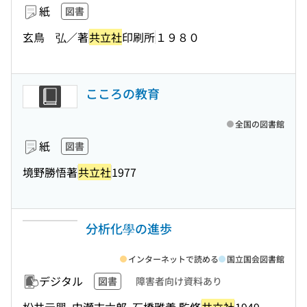
紙
図書
玄鳥 弘／著
共立社
印刷所
１９８０
こころの教育
全国の図書館
紙
図書
境野勝悟著
共立社
1977
分析化學の進歩
インターネットで読める
国立国会図書館
デジタル
図書
障害者向け資料あり
松井元興, 中瀬古六郎, 石橋雅義 監修
共立社
1949