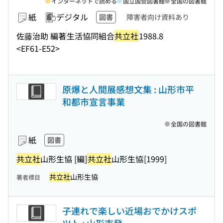
インターネットで読める
国立国会図書館
全国の図書館
紙
デジタル
図書
障害者向け資料あり
佐藤治助 編著
生活協同組合
共立社
1988.8
<EF61-E52>
原爆と人間展感想文集 : 山形市平
和都市宣言事業
全国の図書館
紙
図書
共立社
山形生協 [編]
共立社
山形生協
[1999]
共立社
山形生協
著者標目
子連れで楽しい近場おでかけスポ