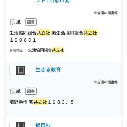
ツト : 山形市発
全国の図書館
紙
図書
生活協同組合
共立社
編
生活協同組合
共立社
１９９６０１
生活協同組合
共立社
著者標目
生きる教育
全国の図書館
紙
図書
境野勝悟 著
共立社
１９８３．５
掃風抄