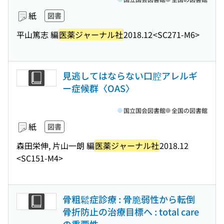
紙
図書
平山篤志 編
医薬ジャーナル社
2018.12
<SC271-M6>
見逃してはならない口腔アレルギ
ー症候群〈OAS〉
国立国会図書館
全国の図書館
紙
図書
森田栄伸, 片山一朗 編
医薬ジャーナル社
2018.12
<SC151-M4>
骨粗鬆症診療 : 骨脆弱性から転倒
骨折防止の治療目標へ : total care