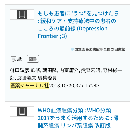
もしも患者に"うつ"を見つけたら
: 緩和ケア・支持療法中の患者の
こころの最前線 (Depression
Frontier ; 3)
国立国会図書館
全国の図書館
紙
図書
樋口輝彦 監修, 朝田隆, 内富庸介, 熊野宏昭, 野村総一
郎, 渡邉義文 編集委員
医薬ジャーナル社
2018.10
<SC377-L724>
WHO血液腫瘍分類 : WHO分類
2017をうまく活用するために : 骨
髄系腫瘍 リンパ系腫瘍 改訂版