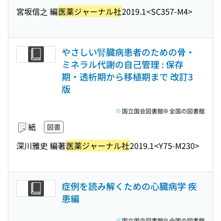
宮坂信之 編
医薬ジャーナル社
2019.1
<SC357-M4>
やさしい腎臓病患者のための骨・
ミネラル代謝の自己管理 : 保存
期・透析期から移植期まで 改訂3
版
国立国会図書館
全国の図書館
紙
図書
深川雅史 編著
医薬ジャーナル社
2019.1
<Y75-M230>
症例を読み解くための心臓病学 疾
患編
国立国会図書館
全国の図書館