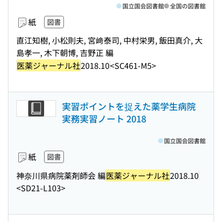
国立国会図書館
全国の図書館
紙
図書
直江知樹, 小松則夫, 宮﨑泰司, 中村栄男, 飯田真介, 大
島孝一, 木下朝博, 吉野正 編
医薬ジャーナル社
2018.10
<SC461-M5>
実習ポイントを捉えた薬学生病院
実務実習ノート 2018
国立国会図書館
紙
図書
神奈川県病院薬剤師会 編
医薬ジャーナル社
2018.10
<SD21-L103>