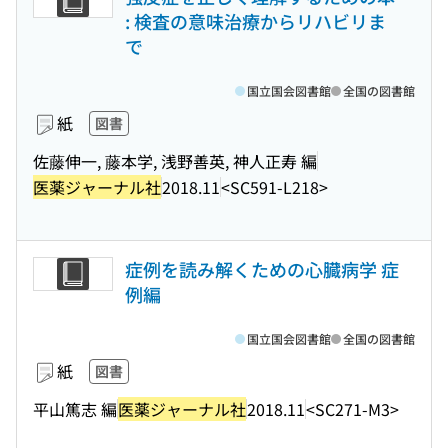
: 検査の意味治療からリハビリま
で
国立国会図書館
全国の図書館
紙
図書
佐藤伸一, 藤本学, 浅野善英, 神人正寿 編
医薬ジャーナル社
2018.11
<SC591-L218>
症例を読み解くための心臓病学 症
例編
国立国会図書館
全国の図書館
紙
図書
平山篤志 編
医薬ジャーナル社
2018.11
<SC271-M3>