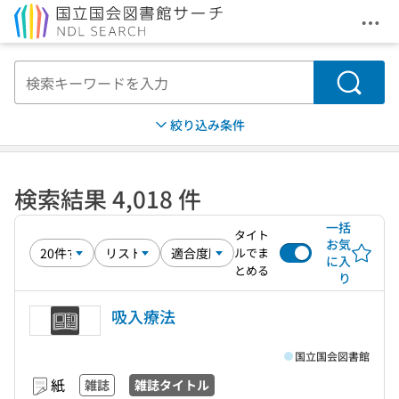
メニ
本文へ移動
検索
絞り込み条件
検索結果 4,018 件
一括
タイト
お気
ルでま
に入
とめる
り
吸入療法
国立国会図書館
紙
雑誌
雑誌タイトル