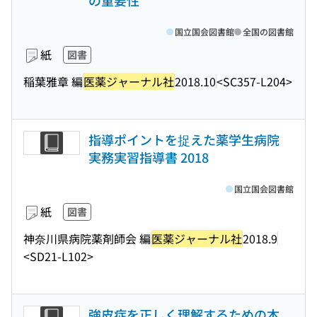
の重要性
国立国会図書館
全国の図書館
紙
図書
稲葉雅章 編
医薬ジャーナル社
2018.10
<SC357-L204>
指導ポイントを捉えた薬学生病院
実務実習指導書 2018
国立国会図書館
紙
図書
神奈川県病院薬剤師会 編
医薬ジャーナル社
2018.9
<SD21-L102>
強皮症を正しく理解するための本