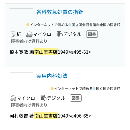
各科救急処置の指針
インターネットで読める
国立国会図書館
全国の図書館
紙
マイクロ
デジタル
図書
障害者向け資料あり
橋本寛敏 編
南山堂書店
1949
<a495-31>
実用内科処法
インターネットで読める
国立国会図書館
マイクロ
デジタル
図書
障害者向け資料あり
河村敬吉 著
南山堂書店
1949
<a496-65>