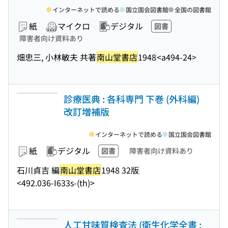
インターネットで読める
国立国会図書館
全国の図書館
紙
マイクロ
デジタル
図書
障害者向け資料あり
畑忠三, 小林敏夫 共著
南山堂書店
1948
<a494-24>
診療医典 : 各科専門 下巻 (外科編)
改訂増補版
インターネットで読める
国立国会図書館
紙
デジタル
図書
障害者向け資料あり
石川貞吉 編
南山堂書店
1948 32版
<492.036-I633s-(th)>
人工甘味質検査法 (衛生化学全書 ;