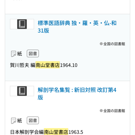
標準医語辞典 独・羅・英・仏-和
31版
全国の図書館
紙
図書
賀川哲夫 編
南山堂書店
1964.10
解剖学名集覧 : 新旧対照 改訂第4
版
全国の図書館
紙
図書
日本解剖学会編
南山堂書店
1963.5