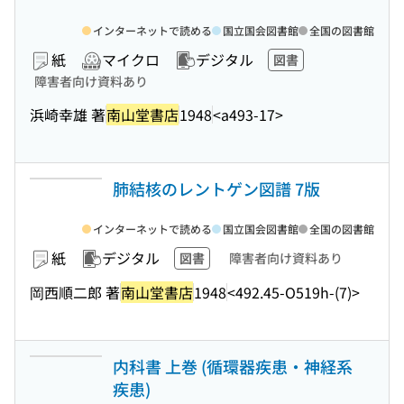
インターネットで読める
国立国会図書館
全国の図書館
紙
マイクロ
デジタル
図書
障害者向け資料あり
浜崎幸雄 著
南山堂書店
1948
<a493-17>
肺結核のレントゲン図譜 7版
インターネットで読める
国立国会図書館
全国の図書館
紙
デジタル
図書
障害者向け資料あり
岡西順二郎 著
南山堂書店
1948
<492.45-O519h-(7)>
内科書 上巻 (循環器疾患・神経系
疾患)