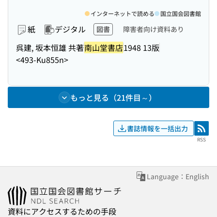
インターネットで読める
国立国会図書館
紙
デジタル
図書
障害者向け資料あり
呉建, 坂本恒雄 共著
南山堂書店
1948 13版
<493-Ku855n>
もっと見る（21件目～）
書誌情報を一括出力
RSS
RSS
Language：English
資料にアクセスするための手段