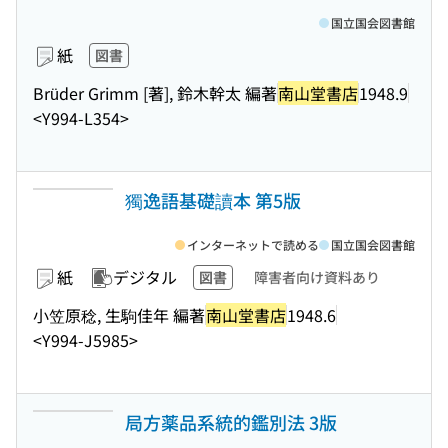
国立国会図書館
紙
図書
Brüder Grimm [著], 鈴木幹太 編著
南山堂書店
1948.9
<Y994-L354>
獨逸語基礎讀本 第5版
インターネットで読める
国立国会図書館
紙
デジタル
図書
障害者向け資料あり
小笠原稔, 生駒佳年 編著
南山堂書店
1948.6
<Y994-J5985>
局方薬品系統的鑑別法 3版