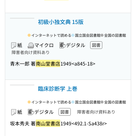
初級小独文典 15版
インターネットで読める
国立国会図書館
全国の図書館
紙
マイクロ
デジタル
図書
障害者向け資料あり
青木一郎 著
南山堂書店
1949
<a845-18>
臨床診断学 上巻
インターネットで読める
国立国会図書館
全国の図書館
紙
デジタル
図書
障害者向け資料あり
坂本秀夫 著
南山堂書店
1949
<492.1-Sa438r>