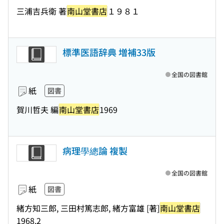
三浦吉兵衛 著
南山堂書店
１９８１
標準医語辞典 増補33版
全国の図書館
紙
図書
賀川哲夫 編
南山堂書店
1969
病理學總論 複製
全国の図書館
紙
図書
緒方知三郎, 三田村篤志郎, 緒方富雄 [著]
南山堂書店
1968.2