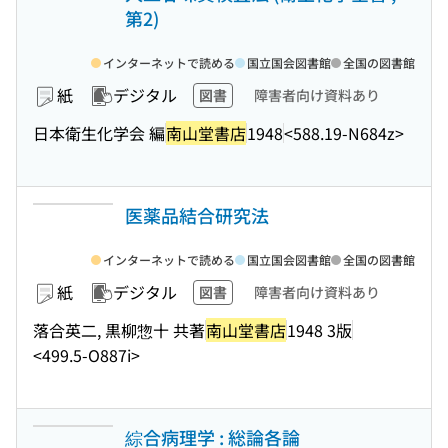
第2)
インターネットで読める
国立国会図書館
全国の図書館
紙
デジタル
図書
障害者向け資料あり
日本衛生化学会 編
南山堂書店
1948
<588.19-N684z>
医薬品結合研究法
インターネットで読める
国立国会図書館
全国の図書館
紙
デジタル
図書
障害者向け資料あり
落合英二, 黒柳惣十 共著
南山堂書店
1948 3版
<499.5-O887i>
綜合病理学 : 総論各論