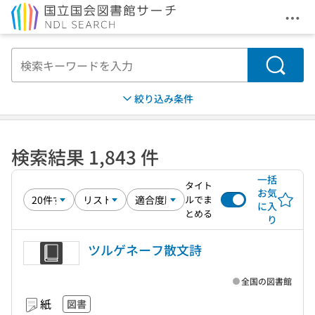
メニ
本文へ移動
検索
絞り込み条件
検索結果 1,843 件
一括
タイト
お気
ルでま
に入
とめる
り
ツルゲネーフ散文詩
全国の図書館
紙
図書