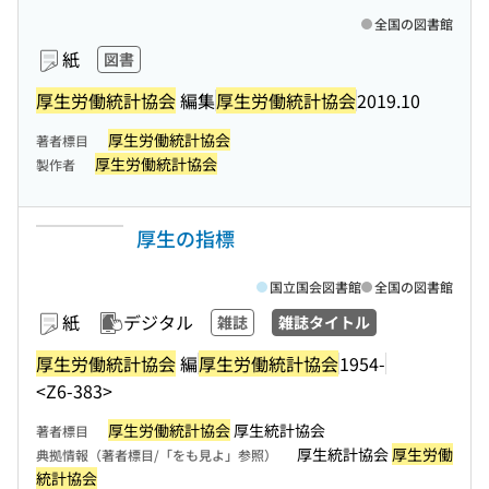
全国の図書館
紙
図書
厚生労働統計協会
編集
厚生労働統計協会
2019.10
厚生労働統計協会
著者標目
厚生労働統計協会
製作者
厚生の指標
国立国会図書館
全国の図書館
紙
デジタル
雑誌
雑誌タイトル
厚生労働統計協会
編
厚生労働統計協会
1954-
<Z6-383>
厚生労働統計協会
厚生統計協会
著者標目
厚生統計協会
厚生労働
典拠情報（著者標目/「をも見よ」参照）
統計協会