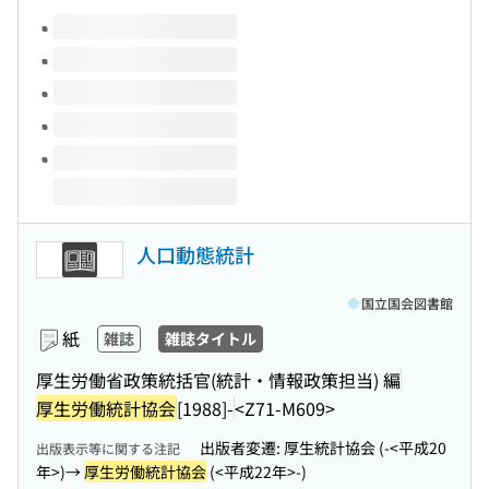
このタイトルの巻号
人口動態統計
国立国会図書館
紙
雑誌
雑誌タイトル
厚生労働省政策統括官(統計・情報政策担当) 編
厚生労働統計協会
[1988]-
<Z71-M609>
出版者変遷: 厚生統計協会 (-<平成20
出版表示等に関する注記
年>)→
厚生労働統計協会
(<平成22年>-)