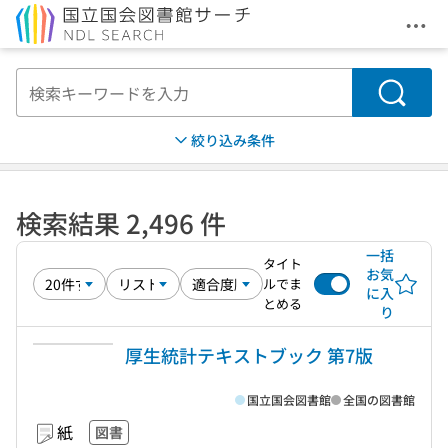
メニ
本文へ移動
検索
絞り込み条件
検索結果 2,496 件
一括
タイト
お気
ルでま
に入
とめる
り
厚生統計テキストブック 第7版
国立国会図書館
全国の図書館
紙
図書