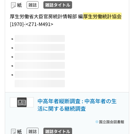
紙
雑誌
雑誌タイトル
厚生労働省大臣官房統計情報部 編
厚生労働統計協会
[1970]-
<Z71-M491>
このタイトルの巻号
中高年者縦断調査 : 中高年者の生
活に関する継続調査
国立国会図書館
紙
雑誌
雑誌タイトル