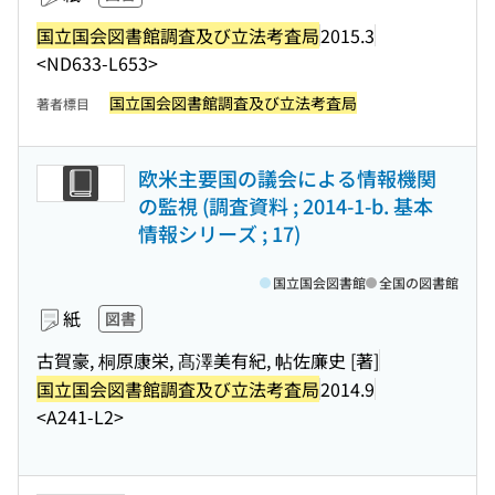
国立国会図書館調査及び立法考査局
2015.3
<ND633-L653>
国立国会図書館調査及び立法考査局
著者標目
欧米主要国の議会による情報機関
の監視 (調査資料 ; 2014-1-b. 基本
情報シリーズ ; 17)
国立国会図書館
全国の図書館
紙
図書
古賀豪, 桐原康栄, 髙澤美有紀, 帖佐廉史 [著]
国立国会図書館調査及び立法考査局
2014.9
<A241-L2>