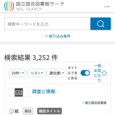
メニ
本文へ移動
検索
絞り込み条件
検索結果 3,252 件
一括
タイト
お気
ルでま
に入
とめる
り
調査と情報
国立国会図書館
紙
雑誌
雑誌タイトル