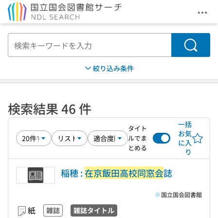
メニ
本文へ移動
検索
絞り込み条件
検索結果 46 件
一括
タイト
お気
ルでま
に入
とめる
り
稲穂 :
在京飯田高校同窓会
誌
国立国会図書館
紙
雑誌
雑誌タイトル