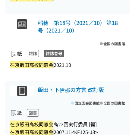
稲穂 第18号（2021／10） 第18
号（2021／10）
全国の図書館
紙
雑誌
雑誌巻号
在京飯田高校同窓会
2021.10
飯田・下伊那の方言 改訂版
国立国会図書館
全国の図書館
紙
図書
在京飯田高校同窓会
高22回実行委員 [編]
在京飯田高校同窓会
2007.11
<KF125-J3>