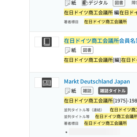
紙
デジタル
図書
障
在日ドイツ商工会議所
編
在日ド
在日ドイツ商工会議所
著者標目
在日ドイツ商工会議所
会員名簿 
紙
図書
在日ドイツ商工会議所
[編]
在日ド
Markt Deutschland Japan
紙
雑誌
雑誌タイトル
在日ドイツ商工会議所
[1975]-19
在日ドイツ商
並列タイトル等（連結）
在日ドイツ商工会議
並列タイトル等
在日ドイツ商工会議所
著者標目
このタイトルの巻号