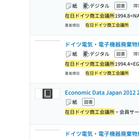
紙
デジタル
図書
障
在日ドイツ商工会議所
1994.8
<NA
在日ドイツ商工会議所
著者標目
ドイツ電気・電子機器廃棄物規制
紙
デジタル
図書
障
在日ドイツ商工会議所
1994.4
<EG
在日ドイツ商工会議所
著者標目
Economic Data Japan 2012 
紙
図書
在日ドイツ商工会議所
・会員サ
ドイツ電気・電子機器廃棄物規制