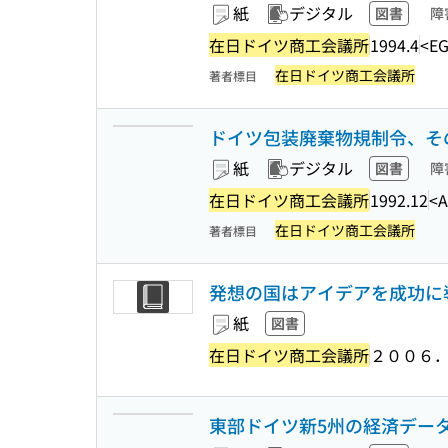
紙
デジタル
図書
障
在日ドイツ商工会議所
1994.4
<EG
在日ドイツ商工会議所
著者標目
ドイツ包装廃棄物規制令、その後の
紙
デジタル
図書
障
在日ドイツ商工会議所
1992.12
<A
在日ドイツ商工会議所
著者標目
発想の国はアイデアを成功に
紙
図書
在日ドイツ商工会議所
２００６
東部ドイツ新5州の経済デー