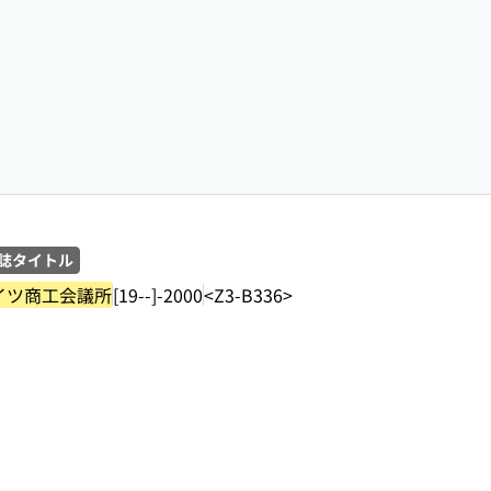
誌タイトル
イツ商工会議所
[19--]-2000
<Z3-B336>