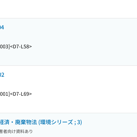
4
2003]
<D7-L58>
02
2001]
<D7-L69>
・廃棄物法 (環境シリーズ ; 3)
害者向け資料あり