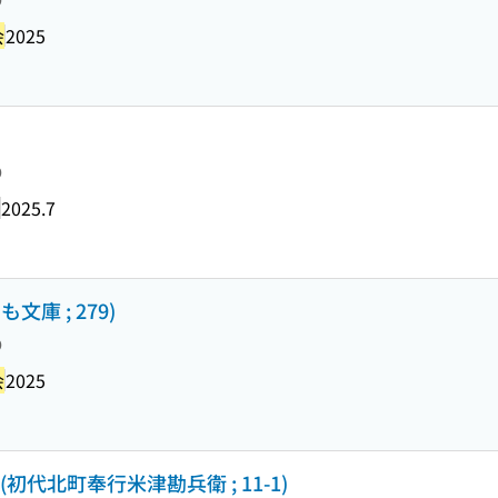
り
会
2025
り
2025.7
庫 ; 279)
り
会
2025
) (初代北町奉行米津勘兵衛 ; 11-1)