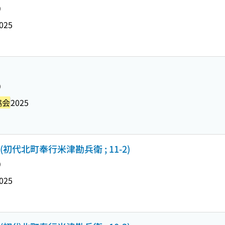
り
025
り
協会
2025
) (初代北町奉行米津勘兵衛 ; 11-2)
り
025