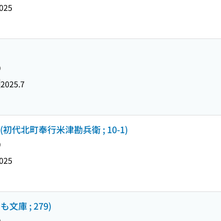
025
り
2025.7
) (初代北町奉行米津勘兵衛 ; 10-1)
り
025
庫 ; 279)