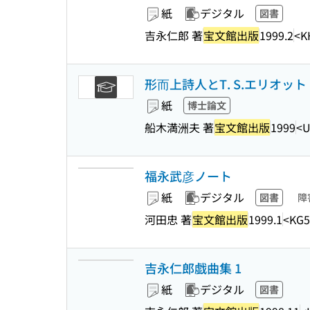
紙
デジタル
図書
吉永仁郎 著
宝文館出版
1999.2
<K
形而上詩人とT. S.エリオット
紙
博士論文
船木満洲夫 著
宝文館出版
1999
<U
福永武彦ノート
紙
デジタル
図書
障
河田忠 著
宝文館出版
1999.1
<KG5
吉永仁郎戯曲集 1
紙
デジタル
図書