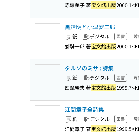
赤堀美子 著
宝文館出版
2000.1
<K
黒澤明と小津安二郎
紙
デジタル
図書
障
獅騎一郎 著
宝文館出版
2000.1
<K
タルソのミサ : 詩集
紙
デジタル
図書
障
四竈経夫 著
宝文館出版
1999.7
<K
江間章子全詩集
紙
デジタル
図書
障
江間章子 著
宝文館出版
1999.5
<K