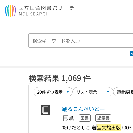
本文へ移動
検索結果 1,069 件
踊るこんぺいとー
紙
図書
児童書
たけだとしこ 著
宝文館出版
2003.