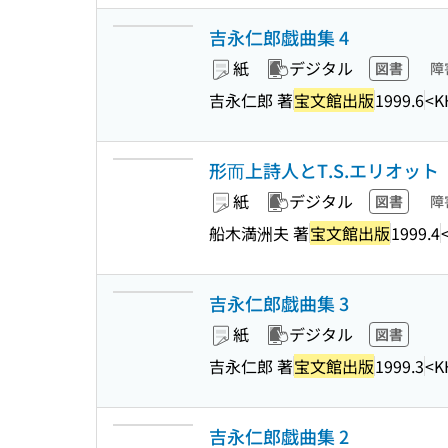
吉永仁郎戯曲集 4
紙
デジタル
図書
障
吉永仁郎 著
宝文館出版
1999.6
<K
形而上詩人とT.S.エリオット
紙
デジタル
図書
障
船木満洲夫 著
宝文館出版
1999.4
吉永仁郎戯曲集 3
紙
デジタル
図書
吉永仁郎 著
宝文館出版
1999.3
<K
吉永仁郎戯曲集 2