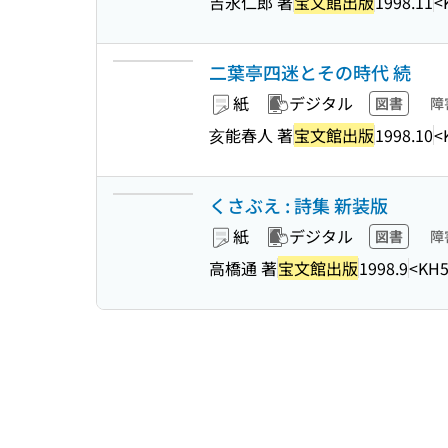
吉永仁郎 著
宝文館出版
1998.11
<
二葉亭四迷とその時代 続
紙
デジタル
図書
障
亥能春人 著
宝文館出版
1998.10
<
くさぶえ : 詩集 新装版
紙
デジタル
図書
障
高橋通 著
宝文館出版
1998.9
<KH5