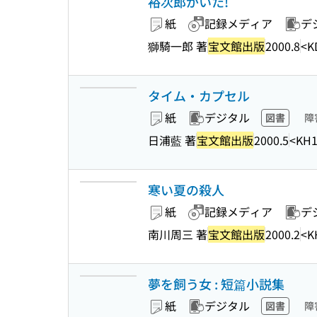
裕次郎がいた!
紙
記録メディア
デ
獅騎一郎 著
宝文館出版
2000.8
<K
タイム・カプセル
紙
デジタル
図書
障
日浦藍 著
宝文館出版
2000.5
<KH1
寒い夏の殺人
紙
記録メディア
デ
南川周三 著
宝文館出版
2000.2
<K
夢を飼う女 : 短篇小説集
紙
デジタル
図書
障