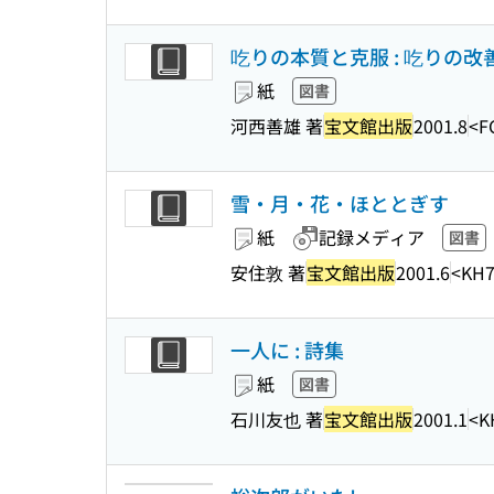
吃りの本質と克服 : 吃りの改
紙
図書
河西善雄 著
宝文館出版
2001.8
<F
雪・月・花・ほととぎす
紙
記録メディア
図書
安住敦 著
宝文館出版
2001.6
<KH7
一人に : 詩集
紙
図書
石川友也 著
宝文館出版
2001.1
<K