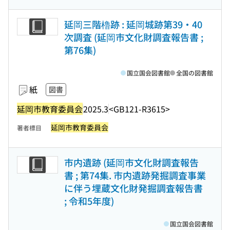
延岡三階櫓跡 : 延岡城跡第39・40
次調査 (延岡市文化財調査報告書 ;
第76集)
国立国会図書館
全国の図書館
紙
図書
延岡市教育委員会
2025.3
<GB121-R3615>
延岡市教育委員会
著者標目
市内遺跡 (延岡市文化財調査報告
書 ; 第74集. 市内遺跡発掘調査事業
に伴う埋蔵文化財発掘調査報告書
; 令和5年度)
国立国会図書館