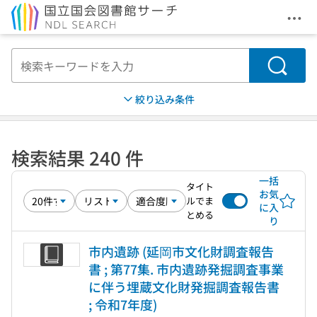
メニ
本文へ移動
検索
絞り込み条件
検索結果 240 件
一括
タイト
お気
ルでま
に入
とめる
り
市内遺跡 (延岡市文化財調査報告
書 ; 第77集. 市内遺跡発掘調査事業
に伴う埋蔵文化財発掘調査報告書
; 令和7年度)