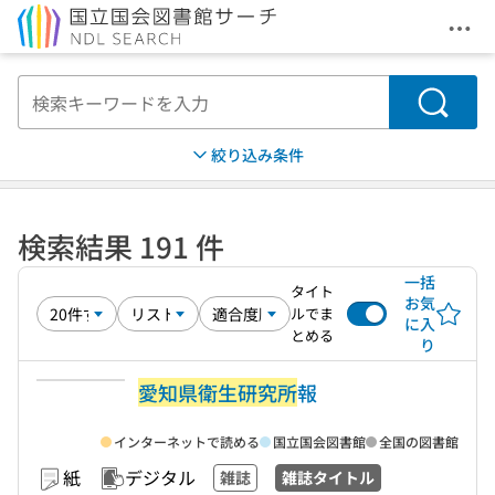
メニ
本文へ移動
検索
絞り込み条件
検索結果 191 件
一括
タイト
お気
ルでま
に入
とめる
り
愛知県衛生研究所
報
インターネットで読める
国立国会図書館
全国の図書館
紙
デジタル
雑誌
雑誌タイトル