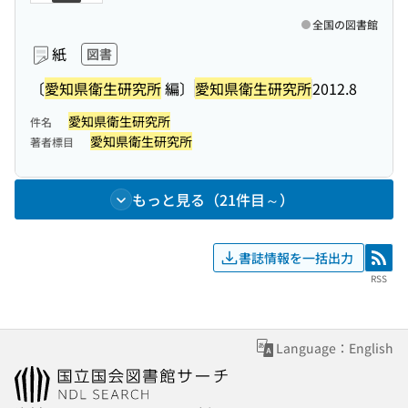
全国の図書館
紙
図書
〔
愛知県衛生研究所
編〕
愛知県衛生研究所
2012.8
愛知県衛生研究所
件名
愛知県衛生研究所
著者標目
もっと見る（21件目～）
書誌情報を一括出力
RSS
RSS
Language：English