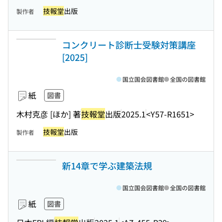
技報堂
出版
製作者
コンクリート診断士受験対策講座
[2025]
国立国会図書館
全国の図書館
紙
図書
木村克彦 [ほか] 著
技報堂
出版
2025.1
<Y57-R1651>
技報堂
出版
製作者
新14章で学ぶ建築法規
国立国会図書館
全国の図書館
紙
図書