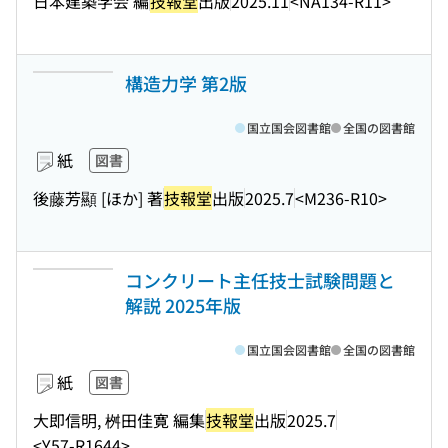
日本建築学会 編
技報堂
出版
2025.11
<NA134-R11>
構造力学 第2版
国立国会図書館
全国の図書館
紙
図書
後藤芳顯 [ほか] 著
技報堂
出版
2025.7
<M236-R10>
コンクリート主任技士試験問題と
解説 2025年版
国立国会図書館
全国の図書館
紙
図書
大即信明, 桝田佳寛 編集
技報堂
出版
2025.7
<Y57-R1644>