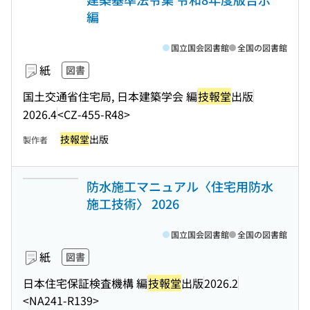
編
国立国会図書館
全国の図書館
紙
図書
国土交通省住宅局, 日本建築学会 編
技報堂
出版
2026.4
<CZ-455-R48>
技報堂
出版
製作者
防水施工マニュアル〈住宅用防水
施工技術〉 2026
国立国会図書館
全国の図書館
紙
図書
日本住宅保証検査機構 編
技報堂
出版
2026.2
<NA241-R139>