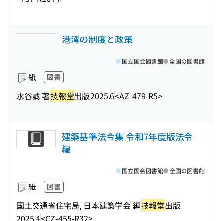
港湾の制度と政策
国立国会図書館
全国の図書館
紙
図書
水谷誠 著
技報堂
出版
2025.6
<AZ-479-R5>
建築基準法令集 令和7年度版法令
編
国立国会図書館
全国の図書館
紙
図書
国土交通省住宅局, 日本建築学会 編
技報堂
出版
2025.4
<CZ-455-R32>