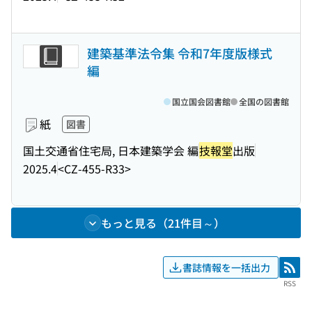
建築基準法令集 令和7年度版様式
編
国立国会図書館
全国の図書館
紙
図書
国土交通省住宅局, 日本建築学会 編
技報堂
出版
2025.4
<CZ-455-R33>
もっと見る（21件目～）
書誌情報を一括出力
RSS
RSS