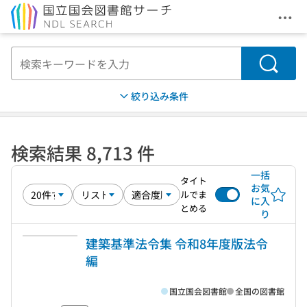
メニ
本文へ移動
検索
絞り込み条件
検索結果 8,713 件
一括
タイト
お気
ルでま
に入
とめる
り
建築基準法令集 令和8年度版法令
編
国立国会図書館
全国の図書館