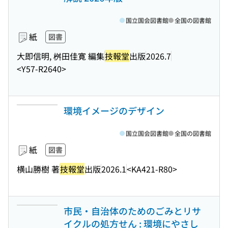
国立国会図書館
全国の図書館
紙
図書
大即信明, 桝田佳寛 編集
技報堂
出版
2026.7
<Y57-R2640>
環境イメージのデザイン
国立国会図書館
全国の図書館
紙
図書
横山勝樹 著
技報堂
出版
2026.1
<KA421-R80>
市民・自治体のためのごみとリサ
イクルの処方せん : 環境にやさし