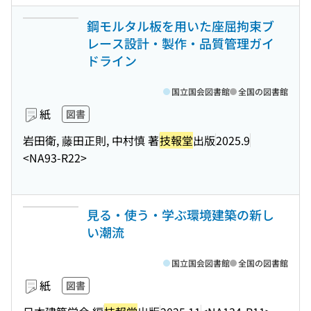
鋼モルタル板を用いた座屈拘束ブ
レース設計・製作・品質管理ガイ
ドライン
国立国会図書館
全国の図書館
紙
図書
岩田衛, 藤田正則, 中村慎 著
技報堂
出版
2025.9
<NA93-R22>
見る・使う・学ぶ環境建築の新し
い潮流
国立国会図書館
全国の図書館
紙
図書