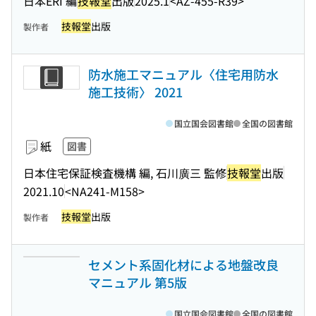
日本ERI 編
技報堂
出版
2025.1
<AZ-455-R39>
技報堂
出版
製作者
防水施工マニュアル〈住宅用防水
施工技術〉 2021
国立国会図書館
全国の図書館
紙
図書
日本住宅保証検査機構 編, 石川廣三 監修
技報堂
出版
2021.10
<NA241-M158>
技報堂
出版
製作者
セメント系固化材による地盤改良
マニュアル 第5版
国立国会図書館
全国の図書館