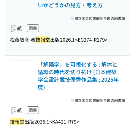
いかどうかの見方・考え方
国立国会図書館
全国の図書館
紙
図書
松藤敏彦 著
技報堂
出版
2026.1
<EG274-R179>
「解築学」を可視化する : 解体と
循環の時代を切り拓け (日本建築
学会設計競技優秀作品集 ; 2025年
度)
国立国会図書館
全国の図書館
紙
図書
技報堂
出版
2026.1
<KA421-R79>