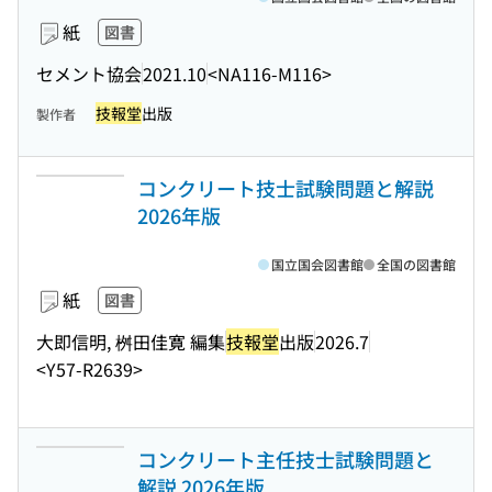
紙
図書
セメント協会
2021.10
<NA116-M116>
技報堂
出版
製作者
コンクリート技士試験問題と解説
2026年版
国立国会図書館
全国の図書館
紙
図書
大即信明, 桝田佳寛 編集
技報堂
出版
2026.7
<Y57-R2639>
コンクリート主任技士試験問題と
解説 2026年版