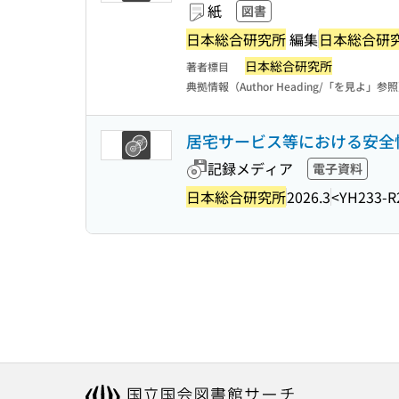
紙
図書
日本総合研究所
編集
日本総合研
日本総合研究所
著者標目
典拠情報（Author Heading/「を見よ」参
居宅サービス等における安全
記録メディア
電子資料
日本総合研究所
2026.3
<YH233-R