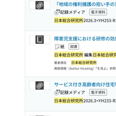
「地域の権利擁護の担い手の
記録メディア
電子資料
日本総合研究所
2026.3
<YH253-R
障害児支援における研修の効
紙
図書
日本総合研究所
編集
日本総合研
日本総合研究所
著者標目
典拠情報（Author Heading/「を見よ」参
サービス付き高齢者向け住宅
記録メディア
電子資料
日本総合研究所
2026.3
<YH233-R