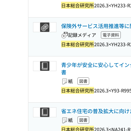
日本総合研究所
2026.3
<YH233-R
保険外サービス活用推進等に
記録メディア
電子資料
日本総合研究所
2026.3
<YH233-R
青少年が安全に安心してイン
書
紙
図書
日本総合研究所
2026.3
<Y93-R99
省エネ住宅の普及拡大に向け
紙
図書
日本総合研究所
2026.3
<NA241-R