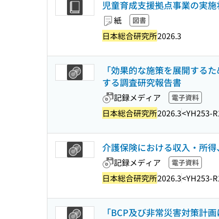
児童育成支援拠点事業の実施状
紙
図書
日本総合研究所
2026.3
「効果的な施策を展開するた
する調査研究報告書
記録メディア
電子資料
日本総合研究所
2026.3
<YH253-R
介護保険における収入・所得
記録メディア
電子資料
日本総合研究所
2026.3
<YH253-R
「BCP及び非常災害対策計