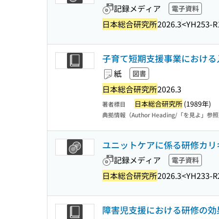
記録メディア
電子資料
日本総合研究所
2026.3
<YH253-R
子育て短期支援事業における入
紙
図書
日本総合研究所
2026.3
日本総合研究所
(1989年)
著者標目
典拠情報（Author Heading/「を見よ」参
ユニットケアに係る研修カリ
記録メディア
電子資料
日本総合研究所
2026.3
<YH233-R
障害児支援における研修の効果