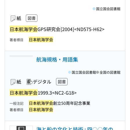
国立国会図書館
紙
図書
日本航海学会
GPS研究会
[2004]
<ND575-H62>
日本航海学会
著者標目
航海規格・用語集
国立国会図書館
全国の図書館
紙
デジタル
図書
日本航海学会
1999.3
<NC2-G18>
日本航海学会
創立50周年記念事業
一般注記
日本航海学会
著者標目
海と船の文化と技術 : 四〇〇年の