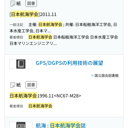
紙
図書
[
日本航海学会
]
2011.11
主催:
日本航海学会
; 共催: 日本船舶海洋工学会, 日
一般注記
本水産工学会, 日本マ...
日本航海学会
日本船舶海洋工学会 日本水産工学会
著者標目
日本マリンエンジニアリ...
GPS/DGPSの利用技術の展望
国立国会図書館
紙
図書
日本航海学会
1996.11
<NC67-M28>
日本航海学会
著者標目
航海 :
日本航海学会
誌