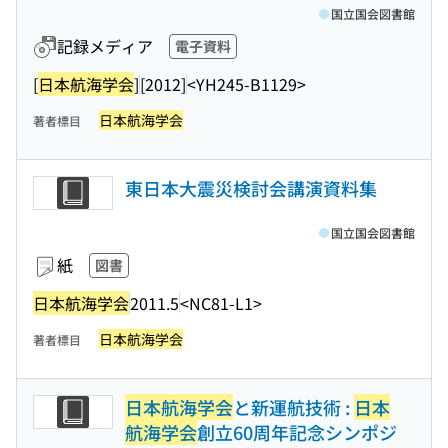
国立国会図書館
記録メディア
電子資料
[
日本航海学会
]
[2012]
<YH245-B1129>
日本航海学会
著者標目
東日本大震災検討会講演資料集
国立国会図書館
紙
図書
日本航海学会
2011.5
<NC81-L1>
日本航海学会
著者標目
日本航海学会
と新運航技術 :
日本
航海学会
創立60周年記念シンポジ