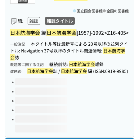
国立国会図書館
全国の図書館
紙
雑誌
雑誌タイトル
日本航海学会
編
日本航海学会
[1957]-1992
<Z16-405>
本タイトル等は最新号による 20号以降の並列タイ
一般注記
トル: Navigation 37号以降のタイトル関連情報:
日本航海学
会
誌
継続前誌:
日本航海学会
雑録
改題等に関する注記
日本航海学会
誌 /
日本航海学会
編 (ISSN:0919-9985)
改題後
このタイトルの巻号