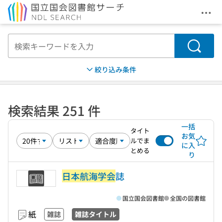
メニ
本文へ移動
検索
絞り込み条件
検索結果 251 件
一括
タイト
お気
ルでま
に入
とめる
り
日本航海学会
誌
国立国会図書館
全国の図書館
紙
雑誌
雑誌タイトル