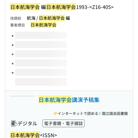
日本航海学会
編
日本航海学会
1993-
<Z16-405>
航海 /
日本航海学会
編
改題前
日本航海学会
著者標目
このタイトルの巻号
日本航海学会
講演予稿集
インターネットで読める
国立国会図書館
デジタル
電子書籍・電子雑誌
日本航海学会
<ISSN>