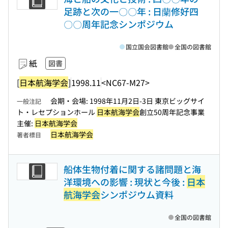
足跡と次の一〇〇年 : 日蘭修好四
〇〇周年記念シンポジウム
国立国会図書館
全国の図書館
紙
図書
[
日本航海学会
]
1998.11
<NC67-M27>
会期・会場: 1998年11月2日-3日 東京ビッグサイ
一般注記
ト・レセプションホール
日本航海学会
創立50周年記念事業
主催:
日本航海学会
日本航海学会
著者標目
船体生物付着に関する諸問題と海
洋環境への影響 : 現状と今後 :
日本
航海学会
シンポジウム資料
全国の図書館