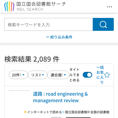
メニ
本文へ移動
検索
絞り込み条件
検索結果 2,089 件
一括
タイト
お気
ルでま
に入
とめる
り
道路 : road engineering &
management review
インターネットで読める
国立国会図書館
全国の図書館