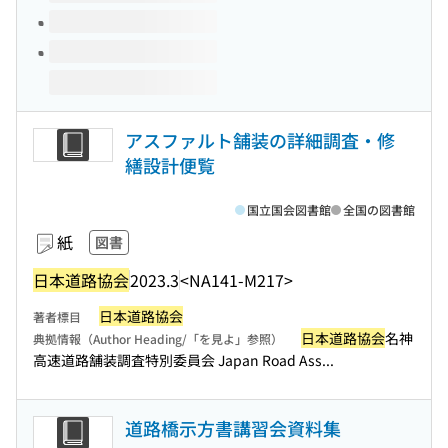
アスファルト舗装の詳細調査・修
繕設計便覧
国立国会図書館
全国の図書館
紙
図書
日本道路協会
2023.3
<NA141-M217>
日本道路協会
著者標目
日本道路協会
名神
典拠情報（Author Heading/「を見よ」参照）
高速道路舗装調査特別委員会 Japan Road Ass...
道路橋示方書講習会資料集