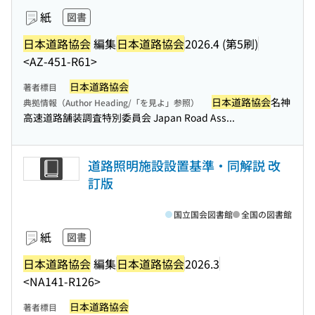
紙
図書
日本道路協会
編集
日本道路協会
2026.4 (第5刷)
<AZ-451-R61>
日本道路協会
著者標目
日本道路協会
名神
典拠情報（Author Heading/「を見よ」参照）
高速道路舗装調査特別委員会 Japan Road Ass...
道路照明施設設置基準・同解説 改
訂版
国立国会図書館
全国の図書館
紙
図書
日本道路協会
編集
日本道路協会
2026.3
<NA141-R126>
日本道路協会
著者標目