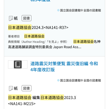
国立国会図書館
全国の図書館
紙
図書
日本道路協会
2024.3
<NA141-R37>
日本道路協会
著者標目
日本道路協会
名神
典拠情報（Author Heading/「を見よ」参照）
高速道路舗装調査特別委員会 Japan Road Ass...
道路震災対策便覧 震災復旧編 令和
4年度改訂版
国立国会図書館
全国の図書館
紙
図書
日本道路協会
編集
日本道路協会
2023.3
<NA141-M215>