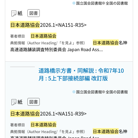
国立国会図書館
全国の図書館
紙
図書
日本道路協会
2026.1
<NA151-R35>
日本道路協会
著者標目
日本道路協会
名神
典拠情報（Author Heading/「を見よ」参照）
高速道路舗装調査特別委員会 Japan Road Ass...
道路橋示方書・同解説 : 令和7年10
月 : 5上下部接続部編 改訂版
国立国会図書館
全国の図書館
紙
図書
日本道路協会
2026.1
<NA151-R39>
日本道路協会
著者標目
日本道路協会
名神
典拠情報（Author Heading/「を見よ」参照）