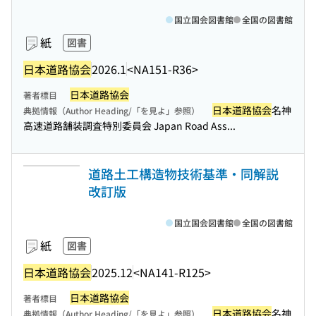
国立国会図書館
全国の図書館
紙
図書
日本道路協会
2026.1
<NA151-R36>
日本道路協会
著者標目
日本道路協会
名神
典拠情報（Author Heading/「を見よ」参照）
高速道路舗装調査特別委員会 Japan Road Ass...
道路土工構造物技術基準・同解説
改訂版
国立国会図書館
全国の図書館
紙
図書
日本道路協会
2025.12
<NA141-R125>
日本道路協会
著者標目
日本道路協会
名神
典拠情報（Author Heading/「を見よ」参照）