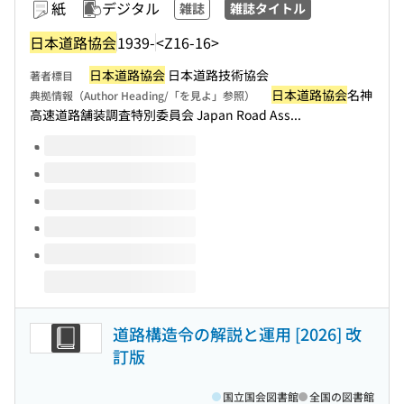
紙
デジタル
雑誌
雑誌タイトル
日本道路協会
1939-
<Z16-16>
日本道路協会
日本道路技術協会
著者標目
日本道路協会
名神
典拠情報（Author Heading/「を見よ」参照）
高速道路舗装調査特別委員会 Japan Road Ass...
このタイトルの巻号
道路構造令の解説と運用 [2026] 改
訂版
国立国会図書館
全国の図書館