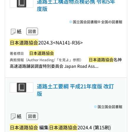
道路土工構造物点検必携 令和5年
度版
国立国会図書館
全国の図書館
紙
図書
日本道路協会
2024.3
<NA141-R36>
日本道路協会
著者標目
日本道路協会
名神
典拠情報（Author Heading/「を見よ」参照）
高速道路舗装調査特別委員会 Japan Road Ass...
道路土工要綱 平成21年度版 改訂
版
国立国会図書館
紙
図書
日本道路協会
編集
日本道路協会
2024.4 (第15刷)