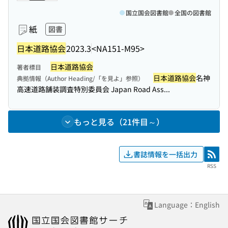
国立国会図書館
全国の図書館
紙
図書
日本道路協会
2023.3
<NA151-M95>
日本道路協会
著者標目
日本道路協会
名神
典拠情報（Author Heading/「を見よ」参照）
高速道路舗装調査特別委員会 Japan Road Ass...
もっと見る（21件目～）
書誌情報を一括出力
RSS
RSS
Language：English