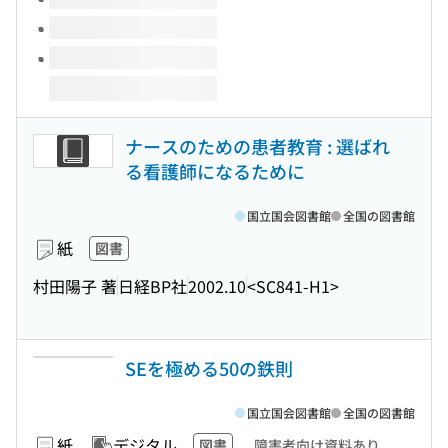
ナースのための患者教育 : 選ばれ
る看護師になるために
国立国会図書館
全国の図書館
紙
図書
村田陽子 著
日経BP社
2002.10
<SC841-H1>
SEを極める50の鉄則
国立国会図書館
全国の図書館
紙
デジタル
図書
障害者向け資料あり