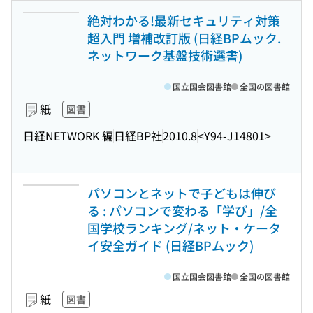
絶対わかる!最新セキュリティ対策
超入門 増補改訂版 (日経BPムック.
ネットワーク基盤技術選書)
国立国会図書館
全国の図書館
紙
図書
日経NETWORK 編
日経BP社
2010.8
<Y94-J14801>
パソコンとネットで子どもは伸び
る : パソコンで変わる「学び」/全
国学校ランキング/ネット・ケータ
イ安全ガイド (日経BPムック)
国立国会図書館
全国の図書館
紙
図書