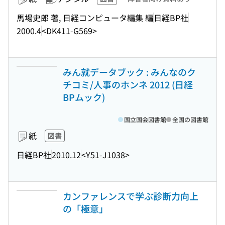
馬場史郎 著, 日経コンピュータ編集 編
日経BP社
2000.4
<DK411-G569>
みん就データブック : みんなのク
チコミ/人事のホンネ 2012 (日経
BPムック)
国立国会図書館
全国の図書館
紙
図書
日経BP社
2010.12
<Y51-J1038>
カンファレンスで学ぶ診断力向上
の「極意」