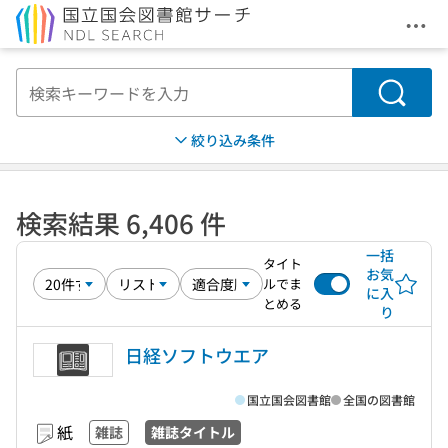
メニ
本文へ移動
検索
絞り込み条件
検索結果 6,406 件
一括
タイト
お気
ルでま
に入
とめる
り
日経ソフトウエア
国立国会図書館
全国の図書館
紙
雑誌
雑誌タイトル