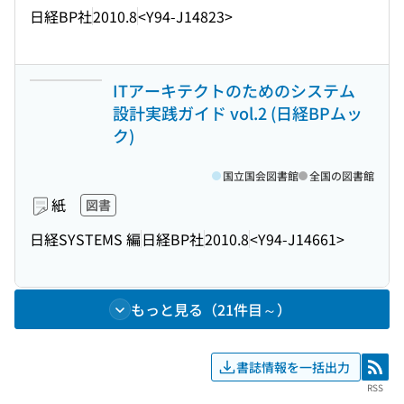
日経BP社
2010.8
<Y94-J14823>
ITアーキテクトのためのシステム
設計実践ガイド vol.2 (日経BPムッ
ク)
国立国会図書館
全国の図書館
紙
図書
日経SYSTEMS 編
日経BP社
2010.8
<Y94-J14661>
もっと見る（21件目～）
書誌情報を一括出力
RSS
RSS