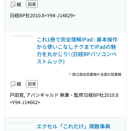
紙
図書
日経BP社
2010.8
<Y94-J14829>
これ1冊で完全理解iPad : 基本操作
から使いこなしテクまでiPadの魅
力を丸かじり! (日経BPパソコンベ
ストムック)
国立国会図書館
全国の図書館
紙
図書
戸田覚, アバンギャルド 執筆・監修
日経BP社
2010.8
<Y94-J14662>
エクセル「これだけ」関数事典