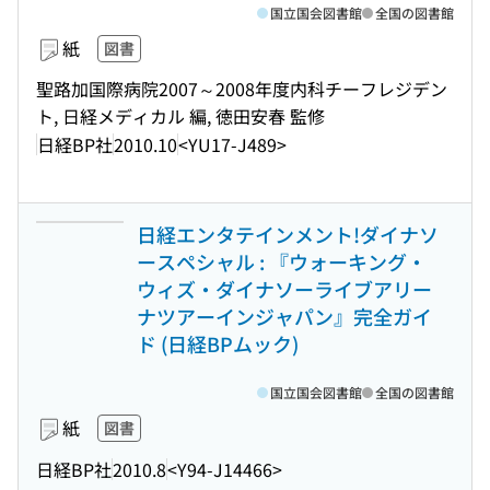
国立国会図書館
全国の図書館
紙
図書
聖路加国際病院2007～2008年度内科チーフレジデン
ト, 日経メディカル 編, 徳田安春 監修
日経BP社
2010.10
<YU17-J489>
日経エンタテインメント!ダイナソ
ースペシャル : 『ウォーキング・
ウィズ・ダイナソーライブアリー
ナツアーインジャパン』完全ガイ
ド (日経BPムック)
国立国会図書館
全国の図書館
紙
図書
日経BP社
2010.8
<Y94-J14466>