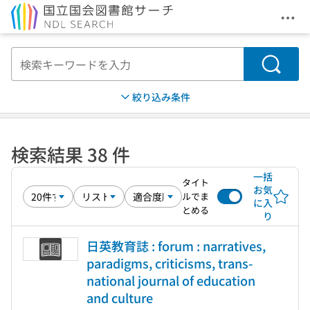
メニ
本文へ移動
検索
絞り込み条件
検索結果 38 件
一括
タイト
お気
ルでま
に入
とめる
り
日英教育誌 : forum : narratives,
paradigms, criticisms, trans-
national journal of education
and culture