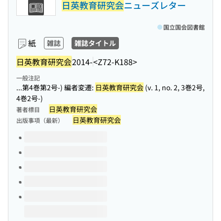
日英教育研究会
ニューズレター
国立国会図書館
紙
雑誌
雑誌タイトル
日英教育研究会
2014-
<Z72-K188>
一般注記
...第4巻第2号-) 編者変遷:
日英教育研究会
(v. 1, no. 2, 3巻2号,
4巻2号-)
日英教育研究会
著者標目
日英教育研究会
出版事項（最新）
このタイトルの巻号