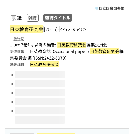
国立国会図書館
紙
雑誌
雑誌タイトル
日英教育研究会
[2015]-
<Z72-K540>
一般注記
...ure 2巻1号以降の編者:
日英教育研究会
編集委員会
日英教育誌. Occasional paper /
日英教育研究会
編
関連情報
集委員会 編 (ISSN:2432-8979)
日英教育研究会
著者標目
このタイトルの巻号