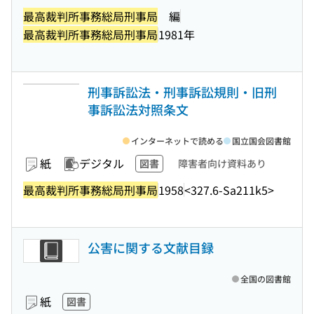
最高裁判所事務総局刑事局
編
最高裁判所事務総局刑事局
1981年
刑事訴訟法・刑事訴訟規則・旧刑
事訴訟法対照条文
インターネットで読める
国立国会図書館
紙
デジタル
図書
障害者向け資料あり
最高裁判所事務総局刑事局
1958
<327.6-Sa211k5>
公害に関する文献目録
全国の図書館
紙
図書