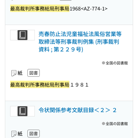
最高裁判所事務総局刑事局
1968
<AZ-774-1>
売春防止法児童福祉法風俗営業等
取締法等刑事裁判例集 (刑事裁判
資料 ; 第２２９号)
全国の図書館
紙
図書
最高裁判所事務総局刑事局
１９８１
令状関係参考文献目録＜２＞ ２
全国の図書館
紙
図書