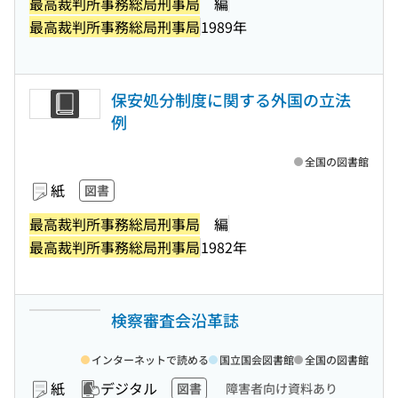
最高裁判所事務総局刑事局
編
最高裁判所事務総局刑事局
1989年
保安処分制度に関する外国の立法
例
全国の図書館
紙
図書
最高裁判所事務総局刑事局
編
最高裁判所事務総局刑事局
1982年
検察審査会沿革誌
インターネットで読める
国立国会図書館
全国の図書館
紙
デジタル
図書
障害者向け資料あり