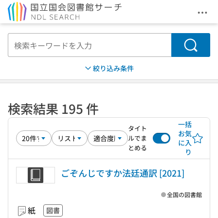
メニ
本文へ移動
検索
絞り込み条件
検索結果 195 件
一括
タイト
お気
ルでま
に入
とめる
り
ごぞんじですか法廷通訳 [2021]
全国の図書館
紙
図書