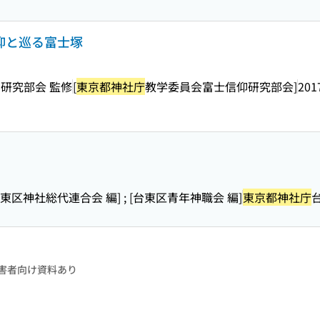
信仰と巡る富士塚
研究部会 監修
[
東京都神社庁
教学委員会富士信仰研究部会]
201
[台東区神社総代連合会 編] ; [台東区青年神職会 編]
東京都神社庁
害者向け資料あり