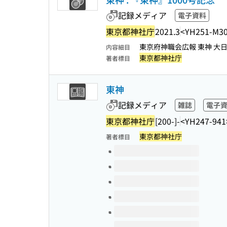
記録メディア
電子資料
東京都神社庁
2021.3
<YH251-M3
東京府神職会広報 東神 大
内容細目
東京都神社庁
著者標目
東神
記録メディア
雑誌
電子
東京都神社庁
[200-]-
<YH247-941
東京都神社庁
著者標目
このタイトルの巻号