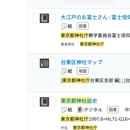
大江戸のお富士さん : 富士
紙
図書
東京都神社庁
教学委員会富士信仰
東京都神社庁
著者標目
台東区神社マップ
紙
地図
[
東京都神社庁
台東区支部 編] ; 
東京都神社廳
史
紙
デジタル
図書
障
東京都神社庁
1997.6
<HL71-G16>
東京都神社庁
件名