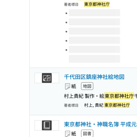
東京都神社庁
著者標目
このタイトルの巻号
千代田区鎮座神社絵地図
紙
地図
村上貴紀 製作・絵
東京都神社庁
村上, 貴紀
東京都神社庁
著者標目
東京都神社・神職名簿 平成元
紙
図書