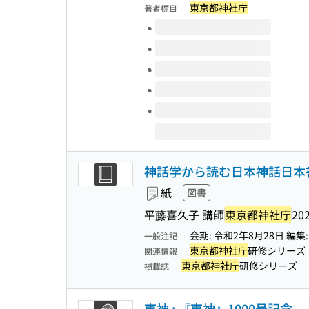
東京都神社庁
著者標目
このタイトルの巻号
神話学から読む日本神話日本書紀
紙
図書
平藤喜久子 講師
東京都神社庁
202
会期: 令和2年8月28日 編集
一般注記
東京都神社庁
研修シリーズ
関連情報
東京都神社庁
研修シリーズ
掲載誌
東神 : 『東神』1000号記念