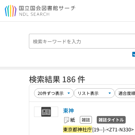
本文へ移動
検索結果 186 件
東神
紙
雑誌
雑誌タイトル
東京都神社庁
[19--]-
<Z71-N330>