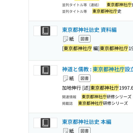
東京都神社庁
並列タイトル等（連結）
東京都神社庁
史
並列タイトル等
東京都神社聽史 資料編
紙
図書
[
東京都神社庁
編]
東京都神社庁
1
神道と儒教 :
東京都神社庁
設
紙
図書
加地伸行 [述]
東京都神社庁
1997.
東京都神社庁
研修シリーズ
関連情報
東京都神社庁
研修シリーズ
掲載誌
東京都神社聽史 本編
紙
図書