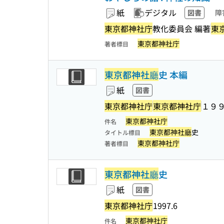
紙
デジタル
図書
障
東京都神社庁
教化委員会 編著
東
東京都神社庁
著者標目
東京都神社廳
史 本編
紙
図書
東京都神社庁
東京都神社庁
１９
東京都神社庁
件名
東京都神社廳
史
タイトル標目
東京都神社庁
著者標目
東京都神社廳
史
紙
図書
東京都神社庁
1997.6
東京都神社庁
件名