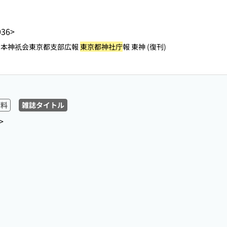
036>
日本神祇会東京都支部広報
東京都神社庁
報 東神 (復刊)
資料
雑誌タイトル
>