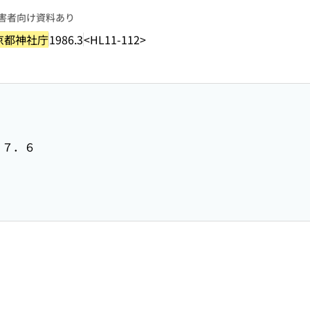
害者向け資料あり
京都神社庁
1986.3
<HL11-112>
９７．６