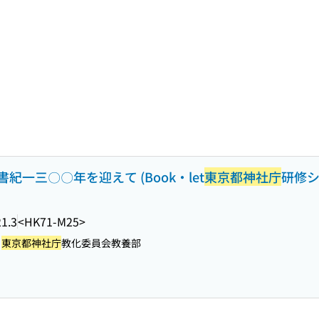
一三〇〇年を迎えて (Book・let
東京都神社庁
研修シ
1.3
<HK71-M25>
:
東京都神社庁
教化委員会教養部