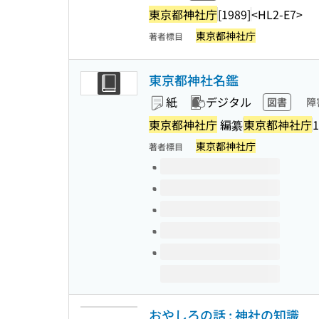
東京都神社庁
[1989]
<HL2-E7>
東京都神社庁
著者標目
東京都神社名鑑
紙
デジタル
図書
障
東京都神社庁
編纂
東京都神社庁
1
東京都神社庁
著者標目
このタイトルの巻号
おやしろの話 : 神社の知識