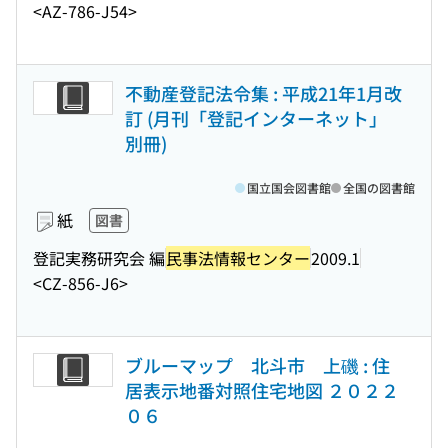
<AZ-786-J54>
不動産登記法令集 : 平成21年1月改
訂 (月刊「登記インターネット」
別冊)
国立国会図書館
全国の図書館
紙
図書
登記実務研究会 編
民事法情報センター
2009.1
<CZ-856-J6>
ブルーマップ 北斗市 上磯 : 住
居表示地番対照住宅地図 ２０２２
０６