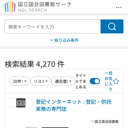
メニ
本文へ移動
検索
絞り込み条件
検索結果 4,270 件
一括
タイト
お気
ルでま
に入
とめる
り
登記インターネット : 登記・供託
実務の専門誌
国立国会図書館