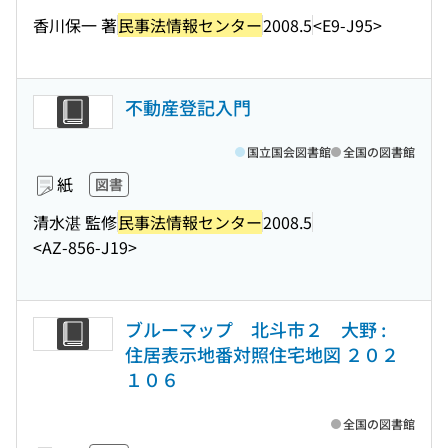
香川保一 著
民事法情報センター
2008.5
<E9-J95>
不動産登記入門
国立国会図書館
全国の図書館
紙
図書
清水湛 監修
民事法情報センター
2008.5
<AZ-856-J19>
ブルーマップ 北斗市２ 大野 :
住居表示地番対照住宅地図 ２０２
１０６
全国の図書館