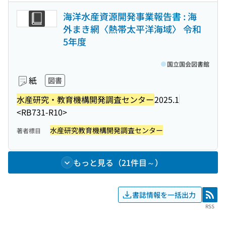
海洋水産資源開発事業報告書 : 海
外まき網〈熱帯太平洋海域〉 令和
5年度
国立国会図書館
紙
図書
水産研究・教育機構開発調査センター
2025.1
<RB731-R10>
水産研究教育機構開発調査センター
著者標目
もっと見る（21件目～）
書誌情報を一括出力
RSS
RSS