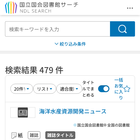
メニ
本文へ移動
検索
絞り込み条件
検索結果 479 件
一括
タイト
お気
ルでま
に入
とめる
り
海洋水産資源開発ニュース
国立国会図書館
全国の図書館
紙
雑誌
雑誌タイトル