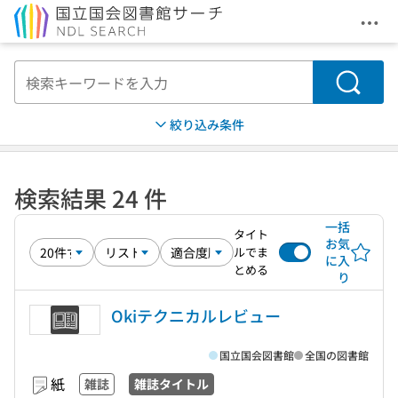
メニ
本文へ移動
検索
絞り込み条件
検索結果 24 件
一括
タイト
お気
ルでま
に入
とめる
り
Okiテクニカルレビュー
国立国会図書館
全国の図書館
紙
雑誌
雑誌タイトル