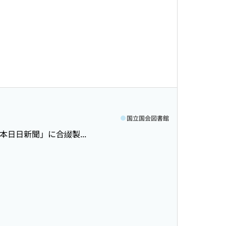
国立国会図書館
 「熊本日日新聞」に合綴製...