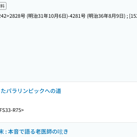
資料
242>
2828号 (明治31年10月6日)-4281号 (明治36年8月9日) ; [152
が照らしたパラリンピックへの道
FS33-R75>
 : 本音で語る老医師の呟き