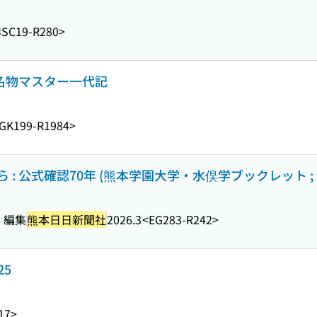
<SC19-R280>
ル名物マスター一代記
GK199-R1984>
 公式確認70年 (熊本学園大学・水俣学ブックレット ; 1
 編集
熊本日日新聞社
2026.3
<EG283-R242>
25
17>