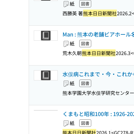
紙
図書
西勝英 著
熊本日日新聞社
2026.2
Man : 熊本の老舗ビアホー
紙
図書
荒木久朝
熊本日日新聞社
2026.3
<
水俣病これまで・今・これから :
紙
図書
熊本学園大学水俣学研究センター
くまもと昭和100年 : 1926-20
紙
図書
熊本日日新聞社
2026.1
<GC278-R