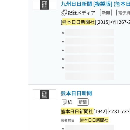
九州日日新聞 [複製版] (熊本
記録メディア
新聞
電子
[
熊本日日新聞社
]
[2015]
<YH267-
このタイトルの巻号
熊本日日新聞
紙
新聞
熊本日日新聞社
[1942]-
<Z81-73>
熊本日日新聞社
著者標目
このタイトルの巻号