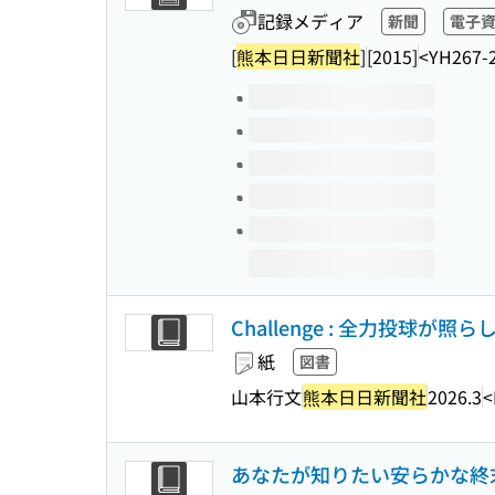
記録メディア
新聞
電子
[
熊本日日新聞社
]
[2015]
<YH267-
このタイトルの巻号
Challenge : 全力投球
紙
図書
山本行文
熊本日日新聞社
2026.3
<
あなたが知りたい安らかな終末