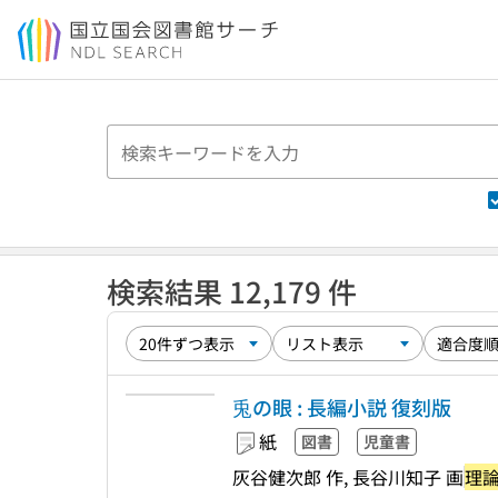
本文へ移動
検索結果 12,179 件
兎の眼 : 長編小説 復刻版
紙
図書
児童書
灰谷健次郎 作, 長谷川知子 画
理