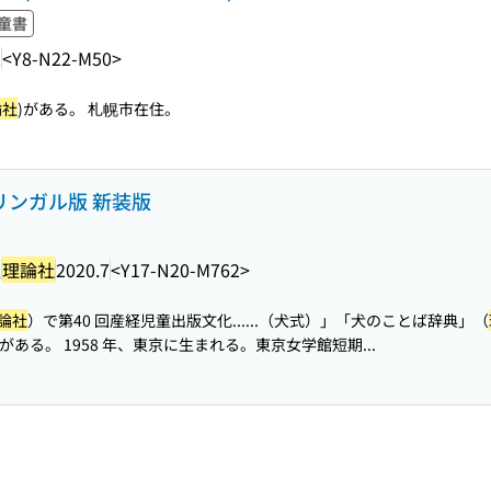
童書
2
<Y8-N22-M50>
論社
)がある。 札幌市在住。
リンガル版 新装版
訳
理論社
2020.7
<Y17-N20-M762>
論社
）で第40 回産経児童出版文化...
...（犬式）」「犬のことば辞典」（
がある。 1958 年、東京に生まれる。東京女学館短期...