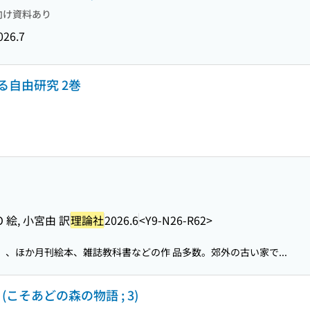
向け資料あり
026.7
自由研究 2巻
 絵, 小宮由 訳
理論社
2026.6
<Y9-N26-R62>
）、ほか月刊絵本、雑誌教科書などの作 品多数。郊外の古い家で...
こそあどの森の物語 ; 3)