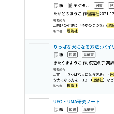
紙
デジタル
図書
児
たかどのほうこ 作
理論社
2021.1
著者紹介
...向けの小説に『ゆゆのつづき』(
理
理論社
製作者
りっぱな犬になる方法 : バイ
紙
図書
児童書
きたやまようこ 作, 渡辺眞子 英
著者紹介
...賞。「りっぱな犬になる方法」（
理
な犬になる方法＋１』（
理論社
）など
理論社
製作者
UFO・UMA研究ノート
紙
図書
児童書