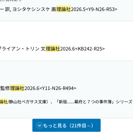
一 訳, ヨシタケシンスケ 画
理論社
2026.5
<Y9-N26-R53>
 ブライアン・トリン 文
理論社
2026.6
<KB242-R25>
 監修
理論社
2026.6
<Y11-N26-R494>
論社
/静山社ペガサス文庫）、「新版...
...幕府と７つの事件簿」シリーズ
もっと見る（21件目～）