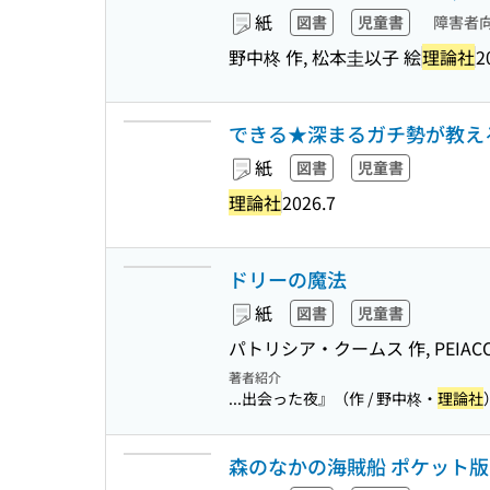
紙
図書
児童書
障害者
野中柊 作, 松本圭以子 絵
理論社
2
できる★深まるガチ勢が教える
紙
図書
児童書
理論社
2026.7
ドリーの魔法
紙
図書
児童書
パトリシア・クームス 作, PEIACO
著者紹介
...出会った夜』（作 / 野中柊・
理論社
森のなかの海賊船 ポケット版 (