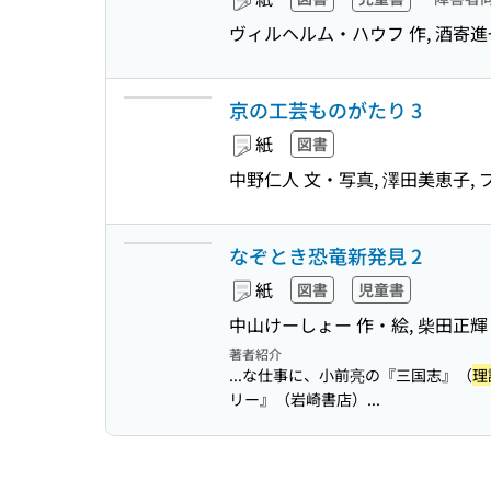
ヴィルヘルム・ハウフ 作, 酒寄進
京の工芸ものがたり 3
紙
図書
中野仁人 文・写真, 澤田美恵子,
なぞとき恐竜新発見 2
紙
図書
児童書
中山けーしょー 作・絵, 柴田正輝
著者紹介
...な仕事に、小前亮の『三国志』（
理
リー』（岩崎書店）...