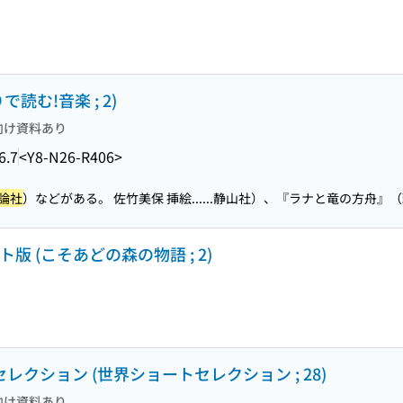
読む!音楽 ; 2)
向け資料あり
6.7
<Y8-N26-R406>
論社
）などがある。 佐竹美保 挿絵...
...静山社）、『ラナと竜の方舟』（
 (こそあどの森の物語 ; 2)
レクション (世界ショートセレクション ; 28)
向け資料あり