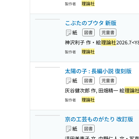
理論社
製作者
こぶたのブウタ 新版
紙
図書
児童書
神沢利子 作・絵
理論社
2026.7
<Y
理論社
製作者
太陽の子 : 長編小説 復刻版
紙
図書
児童書
灰谷健次郎 作, 田畑精一 絵
理論
理論社
製作者
京の工芸ものがたり 改訂版
紙
図書
澤田美恵子 文, 中野仁人 文・写真