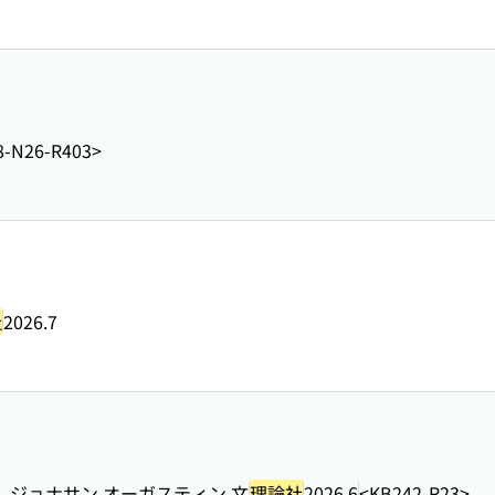
8-N26-R403>
社
2026.7
, ジョナサン オーガスティン 文
理論社
2026.6
<KB242-R23>