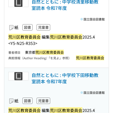
自然とともに : 中学校清里移動教
室読本 令和7年度
国立国会図書館
紙
図書
児童書
荒川区教育委員会
編集
荒川区教育委員会
2025.4
<Y5-N25-R353>
東京都
荒川区教育委員会
著者標目
荒川区教育委員会
典拠情報（Author Heading/「を見よ」参照）
自然とともに : 中学校下田移動教
室読本 令和7年度
国立国会図書館
紙
図書
児童書
荒川区教育委員会
編集
荒川区教育委員会
2025.4