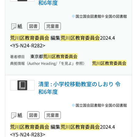
和6年度
国立国会図書館
全国の図書館
紙
図書
児童書
荒川区教育委員会
編集
荒川区教育委員会
2024.4
<Y5-N24-R282>
東京都
荒川区教育委員会
著者標目
荒川区教育委員会
典拠情報（Author Heading/「を見よ」参照）
清里 : 小学校移動教室のしおり 令
和6年度
国立国会図書館
全国の図書館
紙
図書
児童書
荒川区教育委員会
編集
荒川区教育委員会
2024.4
<Y5-N24-R283>