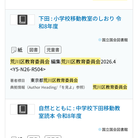
下田 : 小学校移動教室のしおり 令
和8年度
国立国会図書館
紙
図書
児童書
荒川区教育委員会
編集
荒川区教育委員会
2026.4
<Y5-N26-R504>
東京都
荒川区教育委員会
著者標目
荒川区教育委員会
典拠情報（Author Heading/「を見よ」参照）
自然とともに : 中学校下田移動教
室読本 令和8年度
国立国会図書館