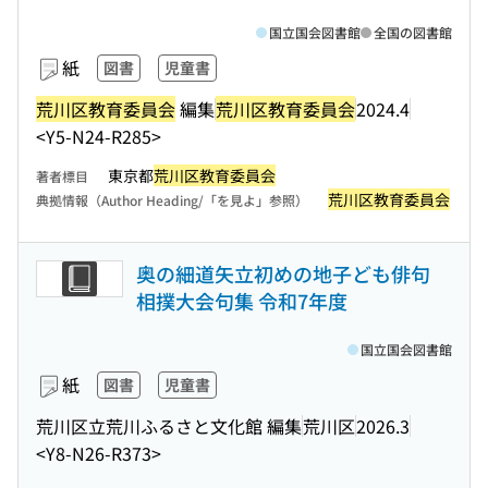
国立国会図書館
全国の図書館
紙
図書
児童書
荒川区教育委員会
編集
荒川区教育委員会
2024.4
<Y5-N24-R285>
東京都
荒川区教育委員会
著者標目
荒川区教育委員会
典拠情報（Author Heading/「を見よ」参照）
奥の細道矢立初めの地子ども俳句
相撲大会句集 令和7年度
国立国会図書館
紙
図書
児童書
荒川区立荒川ふるさと文化館 編集
荒川区
2026.3
<Y8-N26-R373>