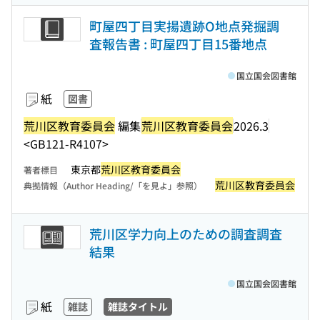
町屋四丁目実揚遺跡O地点発掘調
査報告書 : 町屋四丁目15番地点
国立国会図書館
紙
図書
荒川区教育委員会
編集
荒川区教育委員会
2026.3
<GB121-R4107>
東京都
荒川区教育委員会
著者標目
荒川区教育委員会
典拠情報（Author Heading/「を見よ」参照）
荒川区学力向上のための調査調査
結果
国立国会図書館
紙
雑誌
雑誌タイトル