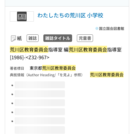
わたしたちの荒川区 小学校
国立国会図書館
紙
雑誌
雑誌タイトル
児童書
荒川区教育委員会
指導室 編
荒川区教育委員会
指導室
[1986]-
<Z32-967>
東京都
荒川区教育委員会
著者標目
荒川区教育委員会
典拠情報（Author Heading/「を見よ」参照）
このタイトルの巻号