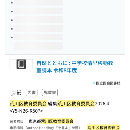
このタイトルの巻号
自然とともに : 中学校清里移動教
室読本 令和8年度
国立国会図書館
紙
図書
児童書
荒川区教育委員会
編集
荒川区教育委員会
2026.4
<Y5-N26-R507>
東京都
荒川区教育委員会
著者標目
荒川区教育委員会
典拠情報（Author Heading/「を見よ」参照）