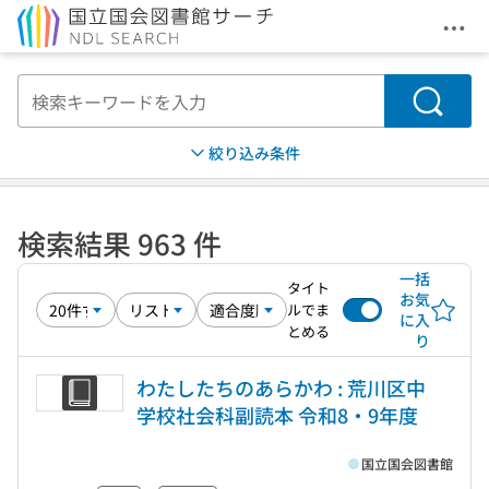
メニ
本文へ移動
検索
絞り込み条件
検索結果 963 件
一括
タイト
お気
ルでま
に入
とめる
り
わたしたちのあらかわ : 荒川区中
学校社会科副読本 令和8・9年度
国立国会図書館