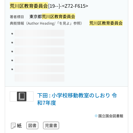
荒川区教育委員会
[19--]-
<Z72-F615>
東京都
荒川区教育委員会
著者標目
荒川区教育委員会
典拠情報（Author Heading/「を見よ」参照）
このタイトルの巻号
下田 : 小学校移動教室のしおり 令
和7年度
国立国会図書館
紙
図書
児童書