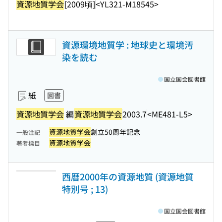
資源地質学会
[2009頃]
<YL321-M18545>
資源環境地質学 : 地球史と環境汚
染を読む
国立国会図書館
紙
図書
資源地質学会
編
資源地質学会
2003.7
<ME481-L5>
資源地質学会
創立50周年記念
一般注記
資源地質学会
著者標目
西暦2000年の資源地質 (資源地質
特別号 ; 13)
国立国会図書館