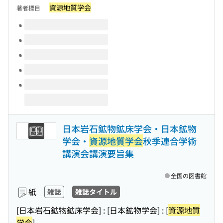
資源地質学会
著者標目
このタイトルの巻号
日本岩石鉱物鉱床学会・日本鉱物
学会・
資源地質学会
秋季連合学術
講演会講演要旨集
全国の図書館
紙
雑誌
雑誌タイトル
[日本岩石鉱物鉱床学会] : [日本鉱物学会] : [
資源地質
学会
]