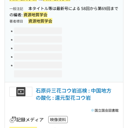
本タイトル等は最新号による 58回から第69回まで
一般注記
の編者:
資源地質学会
資源地質学会
著者標目
このタイトルの巻号
石原舜三花コウ岩巡検 : 中国地方
の酸化 : 還元型花コウ岩
国立国会図書館
記録メディア
映像資料