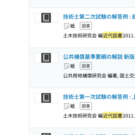
技術士第二次試験の解答例 : 建
紙
図書
土木技術研究会 編
近代図書
2011.
公共補償基準要綱の解説 新版
紙
図書
公共用地補償研究会 編著, 国土
技術士第一次試験の解答例 : 上
紙
図書
土木技術研究会 編
近代図書
2011.