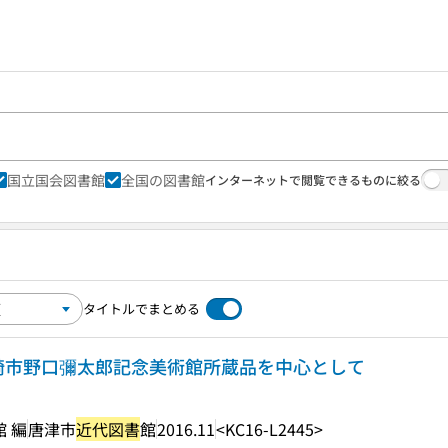
国立国会図書館
全国の図書館
インターネットで閲覧できるものに絞る
タイトルでまとめる
: 長崎市野口彌太郎記念美術館所蔵品を中心として
館 編
唐津市
近代図書
館
2016.11
<KC16-L2445>