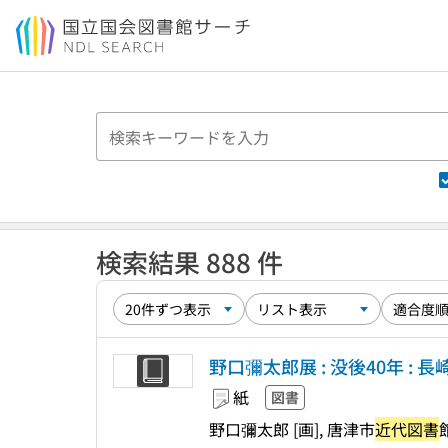
本文へ移動
検索結果 888 件
野口彌太郎展 : 没後40年 
紙
図書
野口彌太郎 [画], 唐津市
近代図書