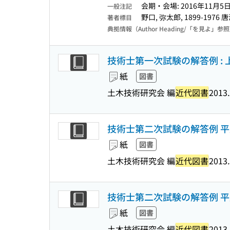
会期・会場: 2016年11月5
一般注記
野口, 弥太郎, 1899-1976 
著者標目
典拠情報（Author Heading/「を見よ」参
技術士第一次試験の解答例 : 上
紙
図書
土木技術研究会 編
近代図書
2013.
技術士第二次試験の解答例 平成
紙
図書
土木技術研究会 編
近代図書
2013.
技術士第二次試験の解答例 平成
紙
図書
土木技術研究会 編
近代図書
2013.