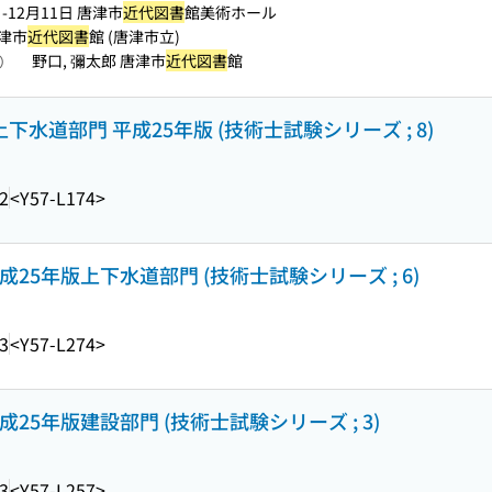
日-12月11日 唐津市
近代図書
館美術ホール
唐津市
近代図書
館 (唐津市立)
野口, 彌太郎 唐津市
近代図書
館
照）
下水道部門 平成25年版 (技術士試験シリーズ ; 8)
2
<Y57-L174>
25年版上下水道部門 (技術士試験シリーズ ; 6)
3
<Y57-L274>
25年版建設部門 (技術士試験シリーズ ; 3)
3
<Y57-L257>