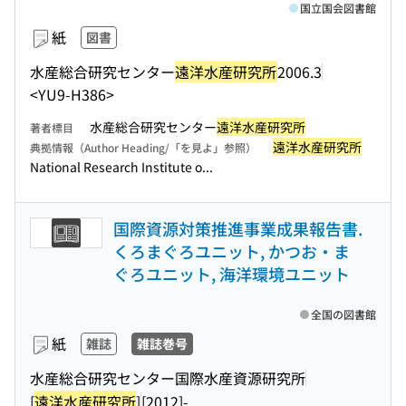
国立国会図書館
紙
図書
水産総合研究センター
遠洋水産研究所
2006.3
<YU9-H386>
水産総合研究センター
遠洋水産研究所
著者標目
遠洋水産研究所
典拠情報（Author Heading/「を見よ」参照）
National Research Institute o...
国際資源対策推進事業成果報告書.
くろまぐろユニット, かつお・ま
ぐろユニット, 海洋環境ユニット
全国の図書館
紙
雑誌
雑誌巻号
水産総合研究センター国際水産資源研究所
[
遠洋水産研究所
]
[2012]-