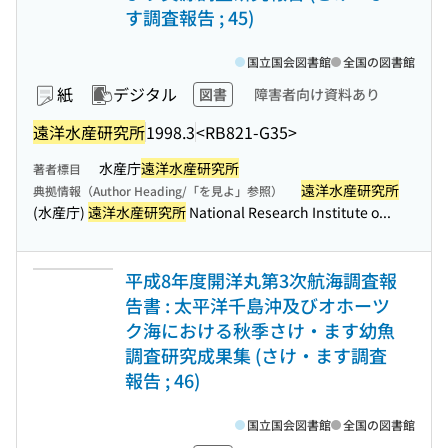
す調査報告 ; 45)
国立国会図書館
全国の図書館
紙
デジタル
図書
障害者向け資料あり
遠洋水産研究所
1998.3
<RB821-G35>
水産庁
遠洋水産研究所
著者標目
遠洋水産研究所
典拠情報（Author Heading/「を見よ」参照）
(水産庁)
遠洋水産研究所
National Research Institute o...
平成8年度開洋丸第3次航海調査報
告書 : 太平洋千島沖及びオホーツ
ク海における秋季さけ・ます幼魚
調査研究成果集 (さけ・ます調査
報告 ; 46)
国立国会図書館
全国の図書館