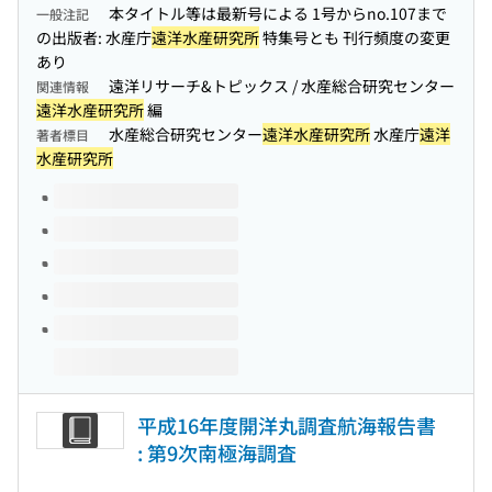
本タイトル等は最新号による 1号からno.107まで
一般注記
の出版者: 水産庁
遠洋水産研究所
特集号とも 刊行頻度の変更
あり
遠洋リサーチ&トピックス / 水産総合研究センター
関連情報
遠洋水産研究所
編
水産総合研究センター
遠洋水産研究所
水産庁
遠洋
著者標目
水産研究所
このタイトルの巻号
平成16年度開洋丸調査航海報告書
: 第9次南極海調査