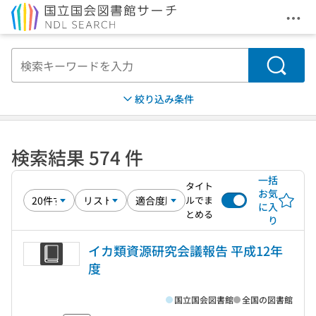
メニ
本文へ移動
検索
絞り込み条件
検索結果 574 件
一括
タイト
お気
ルでま
に入
とめる
り
イカ類資源研究会議報告 平成12年
度
国立国会図書館
全国の図書館