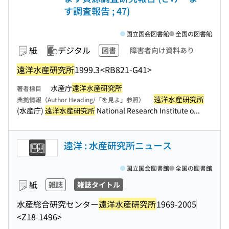
す調査報告 ; 47)
国立国会図書館
全国の図書館
紙
デジタル
図書
障害者向け資料あり
遠洋水産研究所
1999.3
<RB821-G41>
水産庁
遠洋水産研究所
著者標目
遠洋水産研究所
典拠情報（Author Heading/「を見よ」参照）
(水産庁)
遠洋水産研究所
National Research Institute o...
遠洋 : 水産研究所ニュース
国立国会図書館
全国の図書館
紙
雑誌
雑誌タイトル
水産総合研究センター
遠洋水産研究所
1969-2005
<Z18-1496>