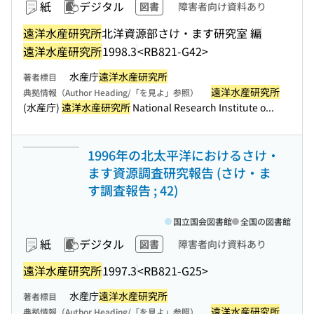
紙
デジタル
図書
障害者向け資料あり
遠洋水産研究所
北洋資源部さけ・ます研究室 編
遠洋水産研究所
1998.3
<RB821-G42>
水産庁
遠洋水産研究所
著者標目
遠洋水産研究所
典拠情報（Author Heading/「を見よ」参照）
(水産庁)
遠洋水産研究所
National Research Institute o...
1996年の北太平洋におけるさけ・
ます資源調査研究報告 (さけ・ま
す調査報告 ; 42)
国立国会図書館
全国の図書館
紙
デジタル
図書
障害者向け資料あり
遠洋水産研究所
1997.3
<RB821-G25>
水産庁
遠洋水産研究所
著者標目
遠洋水産研究所
典拠情報（Author Heading/「を見よ」参照）