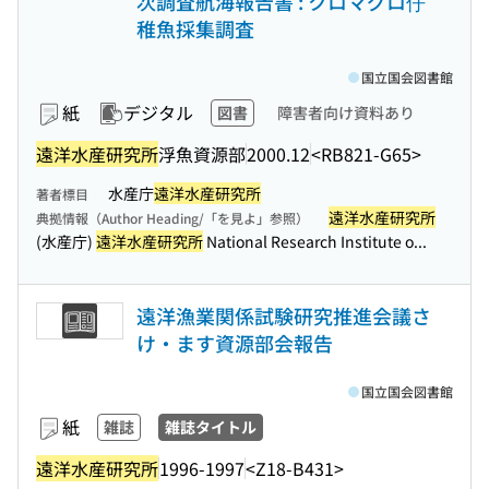
次調査航海報告書 : クロマグロ仔
稚魚採集調査
国立国会図書館
紙
デジタル
図書
障害者向け資料あり
遠洋水産研究所
浮魚資源部
2000.12
<RB821-G65>
水産庁
遠洋水産研究所
著者標目
遠洋水産研究所
典拠情報（Author Heading/「を見よ」参照）
(水産庁)
遠洋水産研究所
National Research Institute o...
遠洋漁業関係試験研究推進会議さ
け・ます資源部会報告
国立国会図書館
紙
雑誌
雑誌タイトル
遠洋水産研究所
1996-1997
<Z18-B431>