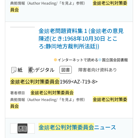
金嬉老公判対策委
典拠情報（Author Heading/「を見よ」参照）
員会
金嬉老問題資料集 1 (金嬉老の意見
陳述(とき:1968年10月30日 とこ
ろ:静岡地方裁判所法廷))
インターネットで読める
国立国会図書館
紙
デジタル
図書
障害者向け資料あり
金嬉老公判対策委員会
1969
<AZ-719-8>
金嬉老公判対策委員会
著者標目
金嬉老公判対策委
典拠情報（Author Heading/「を見よ」参照）
員会
金嬉老公判対策委員会
ニュース