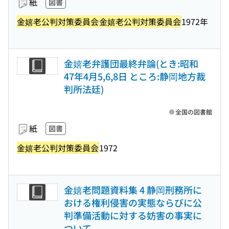
紙
図書
金嬉老公判対策委員会
金嬉老公判対策委員会
1972年
金嬉老弁護団最終弁論(とき:昭和
47年4月5,6,8日 ところ:静岡地方裁
判所法廷)
全国の図書館
紙
図書
金嬉老公判対策委員会
1972
金嬉老問題資料集 4 静岡刑務所に
おける権利侵害の実態ならびに公
判準備活動に対する妨害の事実に
ついて