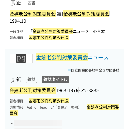
紙
図書
金嬉老公判対策委員会
[編]
金嬉老公判対策委員会
1994.10
「
金嬉老公判対策委員会
ニュース」の合本
一般注記
金嬉老公判対策委員会
著者標目
金嬉老公判対策委員会
ニュース
国立国会図書館
全国の図書館
紙
雑誌
雑誌タイトル
金嬉老公判対策委員会
1968-1976
<Z2-388>
金嬉老公判対策委員会
著者標目
金嬉老公判対策委
典拠情報（Author Heading/「を見よ」参照）
員会
このタイトルの巻号