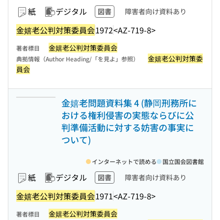
紙
デジタル
図書
障害者向け資料あり
金嬉老公判対策委員会
1972
<AZ-719-8>
金嬉老公判対策委員会
著者標目
金嬉老公判対策委
典拠情報（Author Heading/「を見よ」参照）
員会
金嬉老問題資料集 4 (静岡刑務所に
おける権利侵害の実態ならびに公
判準備活動に対する妨害の事実に
ついて)
インターネットで読める
国立国会図書館
紙
デジタル
図書
障害者向け資料あり
金嬉老公判対策委員会
1971
<AZ-719-8>
金嬉老公判対策委員会
著者標目