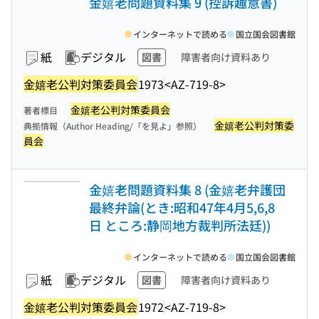
金嬉老問題資料集 9 (控訴趣意書)
インターネットで読める
国立国会図書館
紙
デジタル
図書
障害者向け資料あり
金嬉老公判対策委員会
1973
<AZ-719-8>
金嬉老公判対策委員会
著者標目
金嬉老公判対策委
典拠情報（Author Heading/「を見よ」参照）
員会
金嬉老問題資料集 8 (金嬉老弁護団
最終弁論(とき:昭和47年4月5,6,8
日 ところ:静岡地方裁判所法廷))
インターネットで読める
国立国会図書館
紙
デジタル
図書
障害者向け資料あり
金嬉老公判対策委員会
1972
<AZ-719-8>