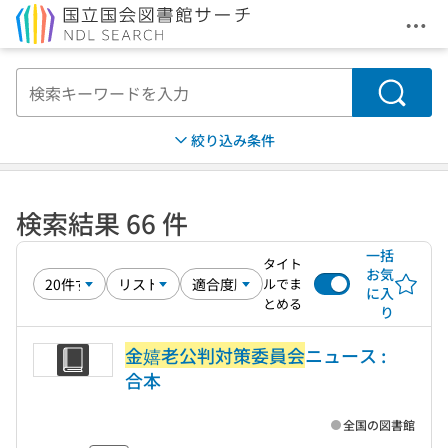
メニ
本文へ移動
検索
絞り込み条件
検索結果 66 件
一括
タイト
お気
ルでま
に入
とめる
り
金嬉老公判対策委員会
ニュース :
合本
全国の図書館