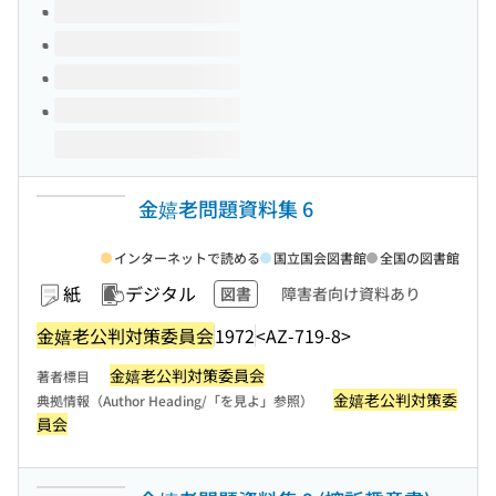
金嬉老問題資料集 6
インターネットで読める
国立国会図書館
全国の図書館
紙
デジタル
図書
障害者向け資料あり
金嬉老公判対策委員会
1972
<AZ-719-8>
金嬉老公判対策委員会
著者標目
金嬉老公判対策委
典拠情報（Author Heading/「を見よ」参照）
員会