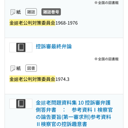
全国の図書館
紙
雑誌
雑誌巻号
金嬉老公判対策委員会
1968-1976
控訴審最終弁論
全国の図書館
紙
図書
金嬉老公判対策委員会
1974.3
金嬉老問題資料集 10 控訴審弁護
側答弁書 ： 参考資料Ⅰ検察官
の論告要旨(第一審求刑)参考資料
Ⅱ検察官の控訴趣意書