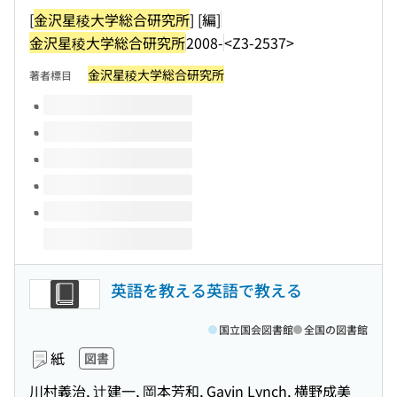
[
金沢星稜大学総合研究所
] [編]
金沢星稜大学総合研究所
2008-
<Z3-2537>
金沢星稜大学総合研究所
著者標目
このタイトルの巻号
英語を教える英語で教える
国立国会図書館
全国の図書館
紙
図書
川村義治, 辻建一, 岡本芳和, Gavin Lynch, 横野成美