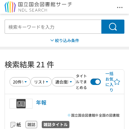
メニ
本文へ移動
検索
絞り込み条件
検索結果 21 件
一括
タイト
お気
ルでま
に入
とめる
り
年報
国立国会図書館
全国の図書館
紙
雑誌
雑誌タイトル