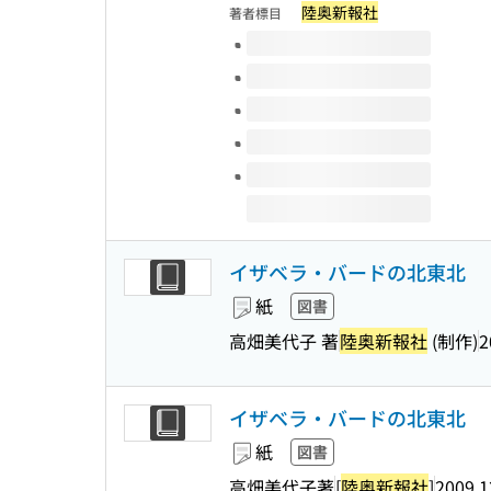
陸奥新報社
著者標目
このタイトルの巻号
イザベラ・バードの北東北
紙
図書
高畑美代子 著
陸奥新報社
(制作)
2
イザベラ・バードの北東北
紙
図書
高畑美代子著
[
陸奥新報社
]
2009.1