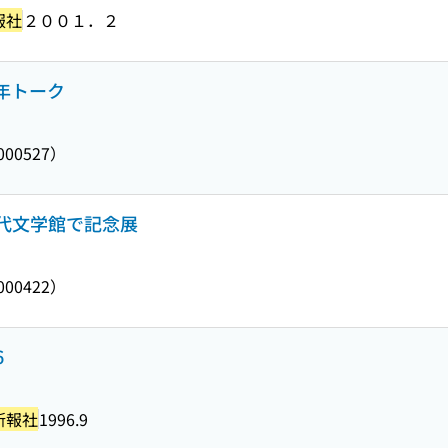
報社
２００１．２
0年トーク
0000527）
近代文学館で記念展
0000422）
6
新報社
1996.9