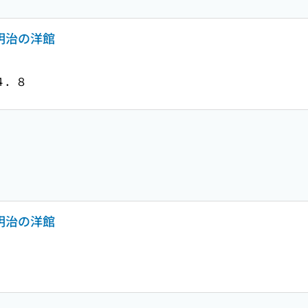
る明治の洋館
４．８
る明治の洋館