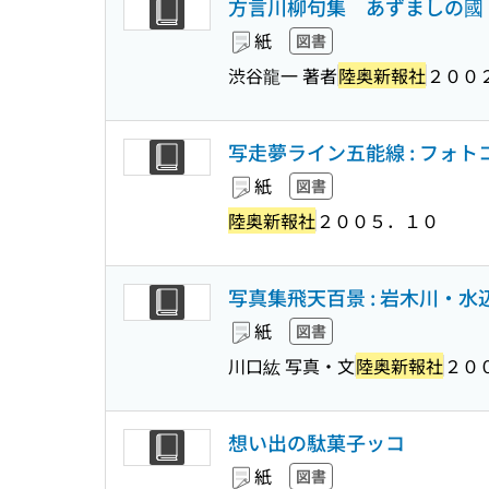
方言川柳句集 あずましの國
紙
図書
渋谷龍一 著者
陸奥新報社
２００
写走夢ライン五能線 : フォ
紙
図書
陸奥新報社
２００５．１０
写真集飛天百景 : 岩木川・
紙
図書
川口紘 写真・文
陸奥新報社
２０
想い出の駄菓子ッコ
紙
図書