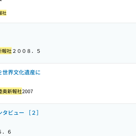
報社
新報社
２００８．５
群を世界文化遺産に
陸奥新報社
2007
ンタビュー ［２］
６．６