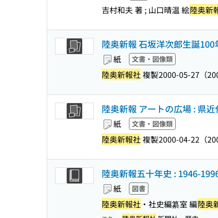
吉村和夫 著 ; 山口晴温 絵
陸奥新
陸奥新報 石坂洋次郎生誕10
紙
文書・図像類
陸奥新報社
複製
2000-05-27（2
陸奥新報 アートの広場 : 県
紙
文書・図像類
陸奥新報社
複製
2000-04-22（2
陸奥新報五十年史 : 1946-199
紙
図書
陸奥新報社
・社史編纂室 編
陸奥