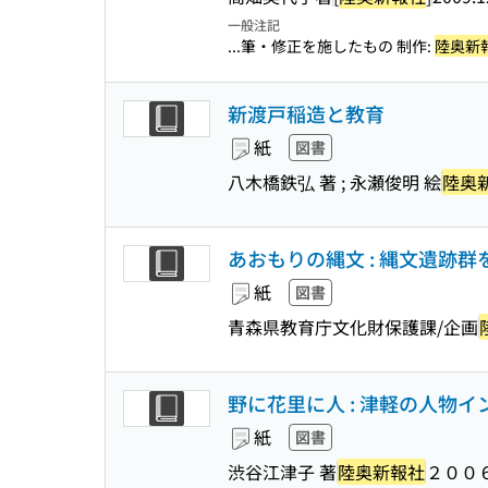
一般注記
...筆・修正を施したもの 制作:
陸奥新
新渡戸稲造と教育
紙
図書
八木橋鉄弘 著 ; 永瀬俊明 絵
陸奥
あおもりの縄文 : 縄文遺跡
紙
図書
青森県教育庁文化財保護課/企画
野に花里に人 : 津軽の人物イ
紙
図書
渋谷江津子 著
陸奥新報社
２００