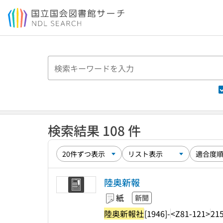
本文へ移動
検索結果 108 件
陸奥新報
紙
新聞
陸奥新報社
[1946]-
<Z81-121>
21