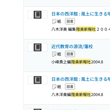
日本の西洋館 : 風土に生き
紙
図書
八木洋美 編集
陸奥新報社
２００
近代教育の源流/藩校
紙
図書
小峰貴之編
陸奥新報社
2004.8
日本の西洋館 : 風土に生き
紙
図書
八木洋美編
陸奥新報社
2004.8