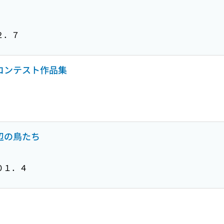
２．７
トコンテスト作品集
水辺の鳥たち
０１．４