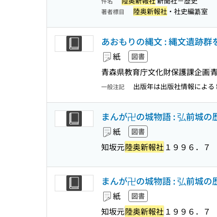
陸奥新報社
新聞社－歴史
件名
陸奥新報社
・社史編纂室
著者標目
あおもりの縄文 : 縄文遺跡
紙
図書
青森県教育庁文化財保護課企画
出版年は出版社情報による 
一般注記
まんが卍の城物語 : 弘前城の
紙
図書
知坂元
陸奥新報社
１９９６．７
まんが卍の城物語 : 弘前城の
紙
図書
知坂元
陸奥新報社
１９９６．７