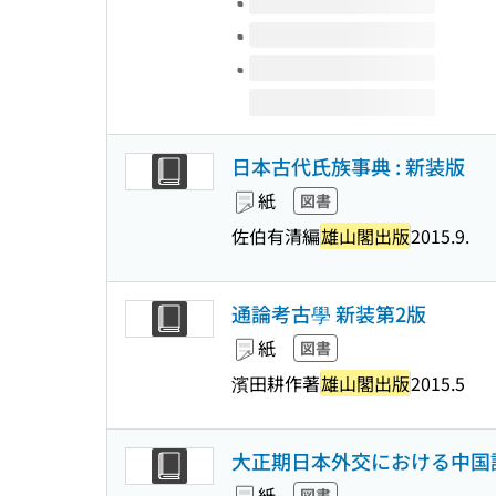
日本古代氏族事典 : 新装版
紙
図書
佐伯有清編
雄山閣出版
2015.9.
通論考古學 新装第2版
紙
図書
濱田耕作著
雄山閣出版
2015.5
大正期日本外交における中国認
紙
図書