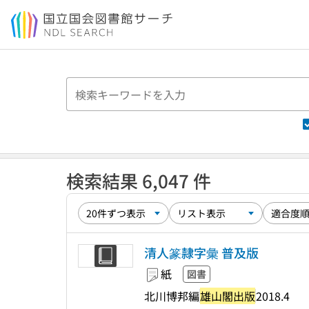
本文へ移動
検索結果 6,047 件
清人篆隷字彙 普及版
紙
図書
北川博邦編
雄山閣出版
2018.4