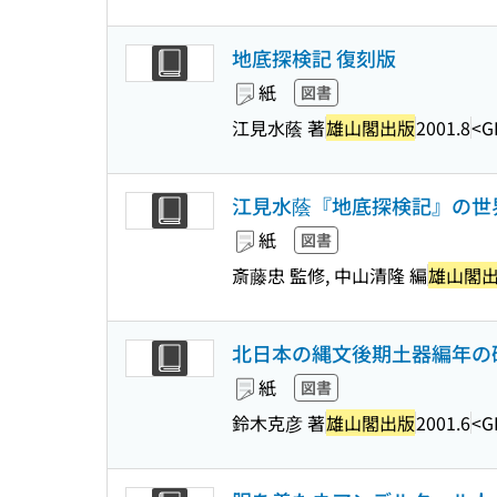
地底探検記 復刻版
紙
図書
江見水蔭 著
雄山閣出版
2001.8
<G
江見水蔭『地底探検記』の世界
紙
図書
斎藤忠 監修, 中山清隆 編
雄山閣
北日本の縄文後期土器編年の
紙
図書
鈴木克彦 著
雄山閣出版
2001.6
<G