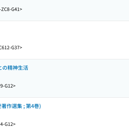
-ZC8-G41>
C612-G37>
びとの精神生活
9-G12>
作選集 ; 第4巻)
4-G12>