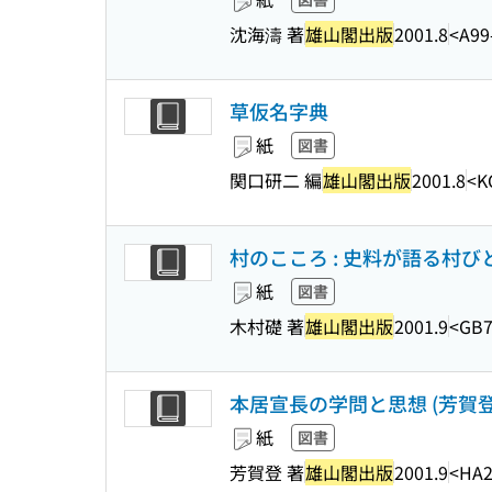
沈海濤 著
雄山閣出版
2001.8
<A99
草仮名字典
紙
図書
関口研二 編
雄山閣出版
2001.8
<K
村のこころ : 史料が語る村
紙
図書
木村礎 著
雄山閣出版
2001.9
<GB7
本居宣長の学問と思想 (芳賀登著
紙
図書
芳賀登 著
雄山閣出版
2001.9
<HA2