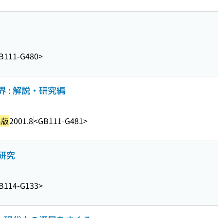
B111-G480>
 : 解説・研究編
出版
2001.8
<GB111-G481>
研究
B114-G133>