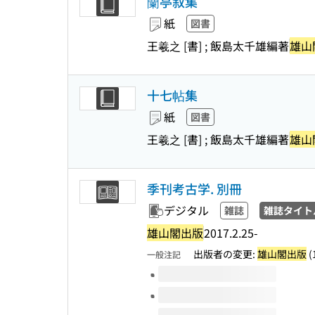
蘭亭叙集
紙
図書
王羲之 [書] ; 飯島太千雄編著
雄山
十七帖集
紙
図書
王羲之 [書] ; 飯島太千雄編著
雄山
季刊考古学. 別冊
デジタル
雑誌
雑誌タイト
雄山閣出版
2017.2.25-
出版者の変更:
雄山閣出版
(
一般注記
このタイトルの巻号