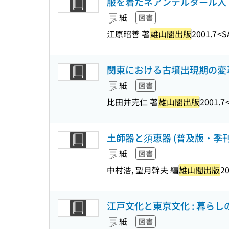
服を着たネアンデルタール人 
紙
図書
江原昭善 著
雄山閣出版
2001.7
<S
関東における古墳出現期の変
紙
図書
比田井克仁 著
雄山閣出版
2001.7
土師器と須恵器 (普及版・季
紙
図書
中村浩, 望月幹夫 編
雄山閣出版
20
江戸文化と東京文化 : 暮らしの
紙
図書