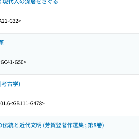
: 現代人の深層をさぐる
A21-G32>
革
<GC41-G50>
刊考古学)
01.6
<GB111-G478>
伝統と近代文明 (芳賀登著作選集 ; 第8巻)