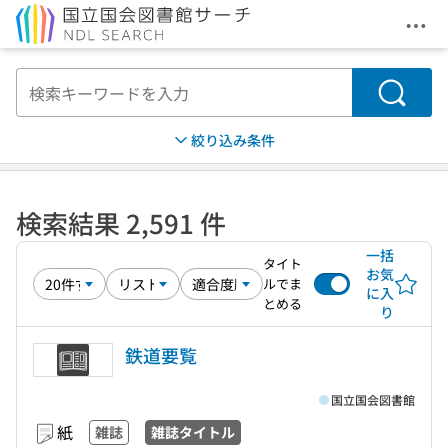
メニ
本文へ移動
検索
絞り込み条件
検索結果 2,591 件
一括
タイト
お気
ルでま
に入
とめる
り
鉄道要覧
国立国会図書館
紙
雑誌
雑誌タイトル