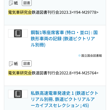
紙
図書
電気車研究会
鉄道図書刊行会
2023.3
<Y94-M29778>
鋼製1等座席客車 (特ロ・並ロ) : 国
鉄形車両の記録 (鉄道ピクトリア
ル別冊)
国立国会図書館
紙
図書
電気車研究会
鉄道図書刊行会
2022.8
<Y94-M25764>
私鉄高速電車発達史 1 (鉄道ピクト
リアル別冊. 鉄道ピクトリアルア
ーカイブスセレクション ; 45)