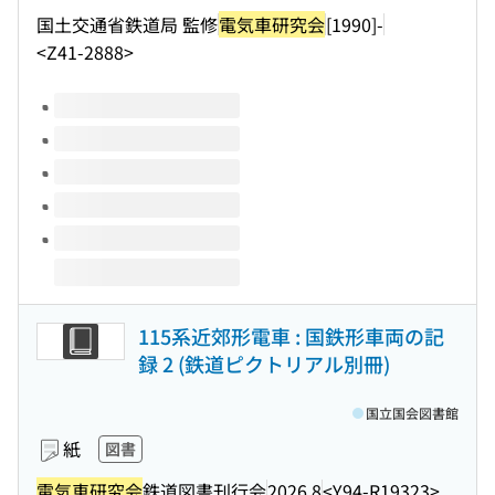
国土交通省鉄道局 監修
電気車研究会
[1990]-
<Z41-2888>
このタイトルの巻号
115系近郊形電車 : 国鉄形車両の記
録 2 (鉄道ピクトリアル別冊)
国立国会図書館
紙
図書
電気車研究会
鉄道図書刊行会
2026.8
<Y94-R19323>