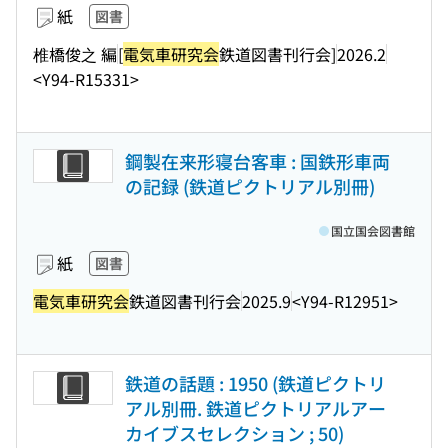
紙
図書
椎橋俊之 編
[
電気車研究会
鉄道図書刊行会]
2026.2
<Y94-R15331>
鋼製在来形寝台客車 : 国鉄形車両
の記録 (鉄道ピクトリアル別冊)
国立国会図書館
紙
図書
電気車研究会
鉄道図書刊行会
2025.9
<Y94-R12951>
鉄道の話題 : 1950 (鉄道ピクトリ
アル別冊. 鉄道ピクトリアルアー
カイブスセレクション ; 50)