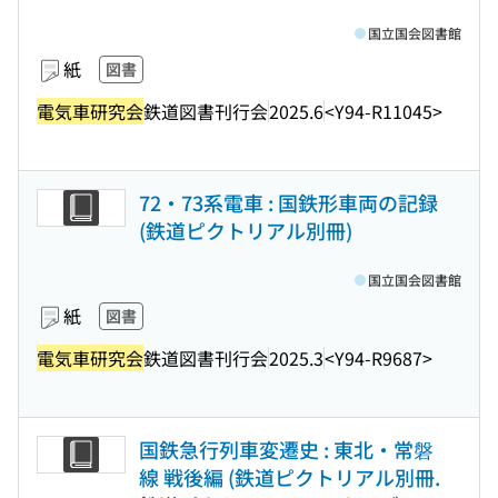
国立国会図書館
紙
図書
電気車研究会
鉄道図書刊行会
2025.6
<Y94-R11045>
72・73系電車 : 国鉄形車両の記録
(鉄道ピクトリアル別冊)
国立国会図書館
紙
図書
電気車研究会
鉄道図書刊行会
2025.3
<Y94-R9687>
国鉄急行列車変遷史 : 東北・常磐
線 戦後編 (鉄道ピクトリアル別冊.