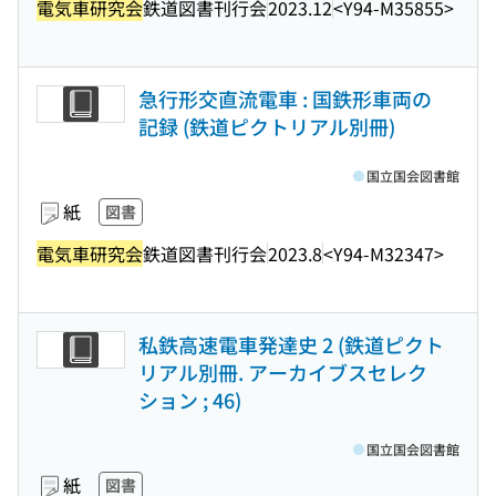
電気車研究会
鉄道図書刊行会
2023.12
<Y94-M35855>
急行形交直流電車 : 国鉄形車両の
記録 (鉄道ピクトリアル別冊)
国立国会図書館
紙
図書
電気車研究会
鉄道図書刊行会
2023.8
<Y94-M32347>
私鉄高速電車発達史 2 (鉄道ピクト
リアル別冊. アーカイブスセレク
ション ; 46)
国立国会図書館
紙
図書