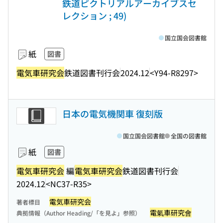
鉄道ピクトリアルアーカイブスセ
レクション ; 49)
国立国会図書館
紙
図書
電気車研究会
鉄道図書刊行会
2024.12
<Y94-R8297>
日本の電気機関車 復刻版
国立国会図書館
全国の図書館
紙
図書
電気車研究会
編
電気車研究会
鉄道図書刊行会
2024.12
<NC37-R35>
電気車研究会
著者標目
電氣車研究會
典拠情報（Author Heading/「を見よ」参照）