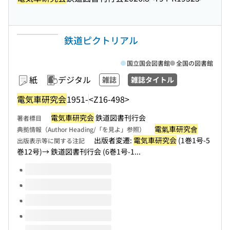
鉄道ピクトリアル
国立国会図書館
全国の図書館
紙
デジタル
雑誌
雑誌タイトル
電気車研究会
1951-
<Z16-498>
電気車研究会
鉄道図書刊行会
著者標目
電氣車研究會
典拠情報（Author Heading/「を見よ」参照）
出版者変遷:
電気車研究会
(1巻1号-5
出版表示等に関する注記
巻12号)→ 鉄道図書刊行会 (6巻1号-1...
このタイトルの巻号