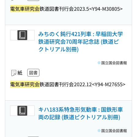
電気車研究会
鉄道図書刊行会
2023.5
<Y94-M30805>
みちのく鈍行421列車 : 早稲田大学
鉄道研究会70周年記念誌 (鉄道ピ
クトリアル別冊)
国立国会図書館
紙
図書
電気車研究会
鉄道図書刊行会
2022.12
<Y94-M27655>
キハ183系特急形気動車 : 国鉄形車
両の記録 (鉄道ピクトリアル別冊)
国立国会図書館