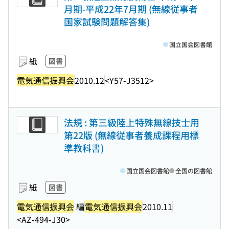
月期-平成22年7月期 (無線従事者
国家試験問題解答集)
国立国会図書館
紙
図書
電気通信振興会
2010.12
<Y57-J3512>
法規 : 第三級陸上特殊無線技士用
第22版 (無線従事者養成課程用標
準教科書)
国立国会図書館
全国の図書館
紙
図書
電気通信振興会
編
電気通信振興会
2010.11
<AZ-494-J30>