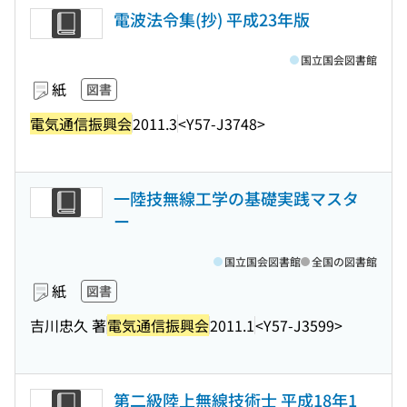
電波法令集(抄) 平成23年版
国立国会図書館
紙
図書
電気通信振興会
2011.3
<Y57-J3748>
一陸技無線工学の基礎実践マスタ
ー
国立国会図書館
全国の図書館
紙
図書
吉川忠久 著
電気通信振興会
2011.1
<Y57-J3599>
第二級陸上無線技術士 平成18年1