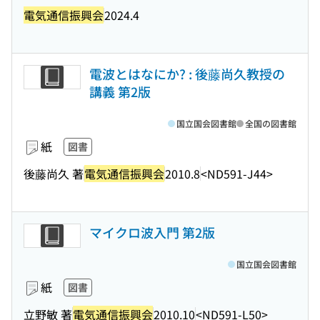
電気通信振興会
2024.4
電波とはなにか? : 後藤尚久教授の
講義 第2版
国立国会図書館
全国の図書館
紙
図書
後藤尚久 著
電気通信振興会
2010.8
<ND591-J44>
マイクロ波入門 第2版
国立国会図書館
紙
図書
立野敏 著
電気通信振興会
2010.10
<ND591-L50>