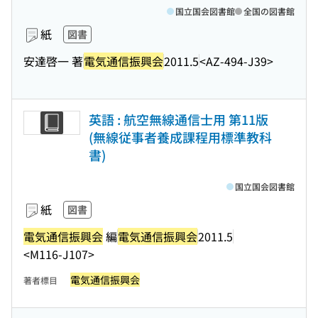
国立国会図書館
全国の図書館
紙
図書
安達啓一 著
電気通信振興会
2011.5
<AZ-494-J39>
英語 : 航空無線通信士用 第11版
(無線従事者養成課程用標準教科
書)
国立国会図書館
紙
図書
電気通信振興会
編
電気通信振興会
2011.5
<M116-J107>
電気通信振興会
著者標目