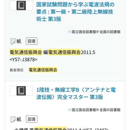
国家試験問題から学ぶ電波法規の
要点 : 第一級・第二級陸上無線技
術士 第3版
国立国会図書館
全国の図書館
紙
図書
電気通信振興会
編
電気通信振興会
2011.5
<Y57-J3878>
電気通信振興会
著者標目
1陸技・無線工学B〈アンテナと電
波伝搬〉完全マスター 第3版
国立国会図書館
全国の図書館
紙
図書
一之瀬優 著
電気通信振興会
2011.4
<Y57-J3407>