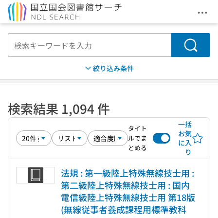
メニ
本文へ移動
検索
絞り込み条件
検索結果 1,094 件
一括
タイト
お気
ルでま
に入
とめる
り
法規 : 第一級陸上特殊無線技士用 :
第二級陸上特殊無線技士用 : 国内
電信級陸上特殊無線技士用 第18版
(無線従事者養成課程用標準教科