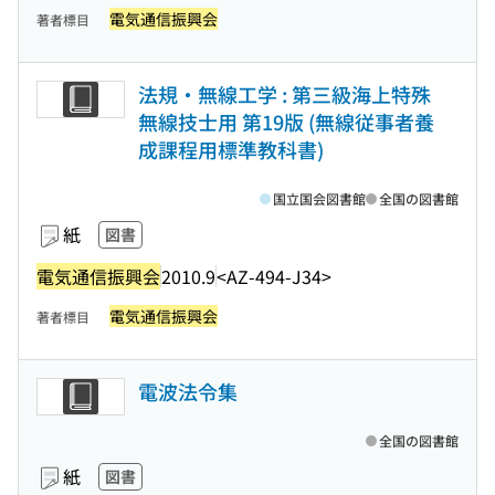
電気通信振興会
著者標目
法規・無線工学 : 第三級海上特殊
無線技士用 第19版 (無線従事者養
成課程用標準教科書)
国立国会図書館
全国の図書館
紙
図書
電気通信振興会
2010.9
<AZ-494-J34>
電気通信振興会
著者標目
電波法令集
全国の図書館
紙
図書