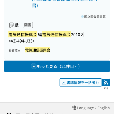
書)
国立国会図書館
紙
図書
電気通信振興会
編
電気通信振興会
2010.8
<AZ-494-J33>
電気通信振興会
著者標目
もっと見る（21件目～）
書誌情報を一括出力
RSS
RSS
Language：English