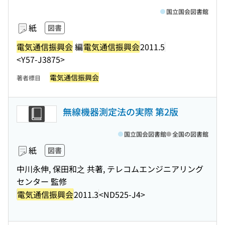
国立国会図書館
紙
図書
電気通信振興会
編
電気通信振興会
2011.5
<Y57-J3875>
電気通信振興会
著者標目
無線機器測定法の実際 第2版
国立国会図書館
全国の図書館
紙
図書
中川永伸, 保田和之 共著, テレコムエンジニアリング
センター 監修
電気通信振興会
2011.3
<ND525-J4>