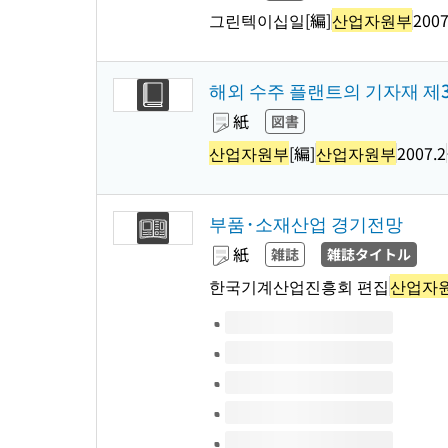
그린텍이십일[編]
산업자원부
2007
해외 수주 플랜트의 기자재 제3
紙
図書
산업자원부
[編]
산업자원부
2007.2
부품·소재산업 경기전망
紙
雑誌
雑誌タイトル
한국기계산업진흥회 편집
산업자
このタイトルの巻号