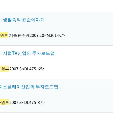
 : 생활속의 표준이야기
원부
기술표준원
2007.10
<M361-K7>
 디지털TV산업의 투자로드맵
자원부
2007.3
<DL475-K5>
 디스플레이산업의 투자로드맵
자원부
2007.3
<DL475-K7>