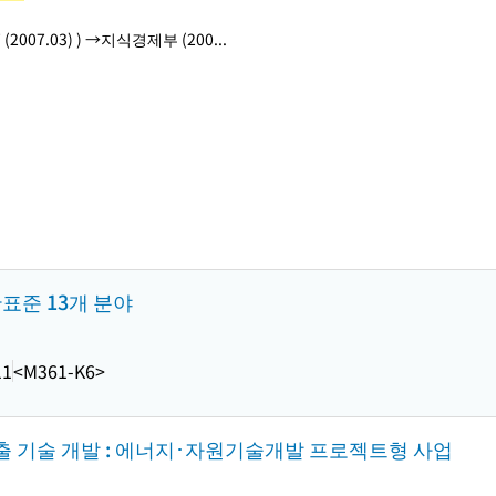
 (2007.03) ) →지식경제부 (200...
한표준 13개 분야
11
<M361-K6>
출 기술 개발 : 에너지･자원기술개발 프로젝트형 사업