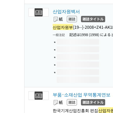
산업자원백서
紙
雑誌
雑誌タイトル
산업자원부
[19--]-2008
<Z41-AK1
記述は1998 (1998) によ
一般注記
このタイトルの巻号
부품･소재산업 무역통계연보
紙
雑誌
雑誌タイトル
한국기계산업진흥회 편집
산업자