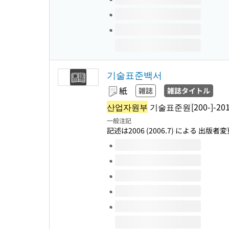
기술표준백서
紙
雑誌
雑誌タイトル
산업자원부
기술표준원
[200-]-20
一般注記
記述は2006 (2006.7) による 出版者変
このタイトルの巻号