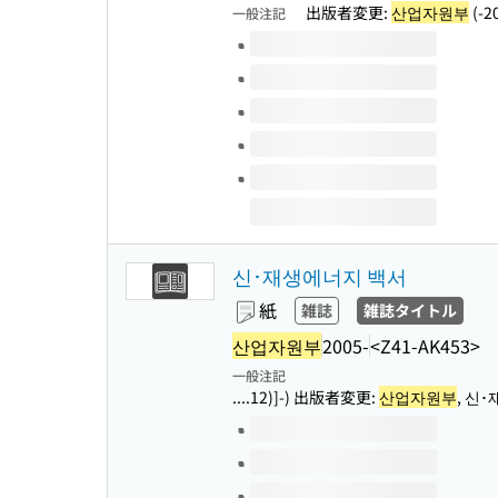
出版者変更:
산업자원부
(-2
一般注記
このタイトルの巻号
신･재생에너지 백서
紙
雑誌
雑誌タイトル
산업자원부
2005-
<Z41-AK453>
一般注記
....12)]-) 出版者変更:
산업자원부
, 신
このタイトルの巻号