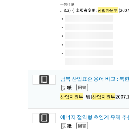
一般注記
...8.3) -) 出版者変更:
산업자원부
(2007
このタイトルの巻号
남북 산업표준 용어 비교 : 북
紙
図書
산업자원부
[編]
산업자원부
2007.
에너지 절약형 초임계 유체 추
紙
図書