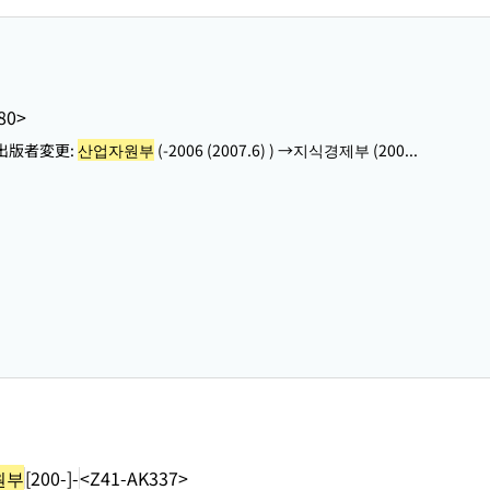
80>
る 出版者変更:
산업자원부
(-2006 (2007.6) ) →지식경제부 (200...
원부
[200-]-
<Z41-AK337>