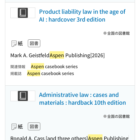
Product liability law in the age of
AI : hardcover 3rd edition
全国の図書館
紙
図書
Mark A. Geistfeld
Aspen
Publishing
[2026]
Aspen
casebook series
関連情報
Aspen
casebook series
掲載誌
Administrative law : cases and
materials : hardback 10th edition
全国の図書館
紙
図書
Ronald A. Cass [and three others]
Aspen
Publishing