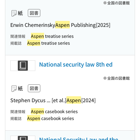
全国の図書館
紙
図書
Erwin Chemerinsky
Aspen
Publishing
[2025]
Aspen
treatise series
関連情報
Aspen
treatise series
掲載誌
National security law 8th ed
全国の図書館
紙
図書
Stephen Dycus ... [et al.]
Aspen
[2024]
Aspen
casebook series
関連情報
Aspen
casebook series
掲載誌
National Security Law and the