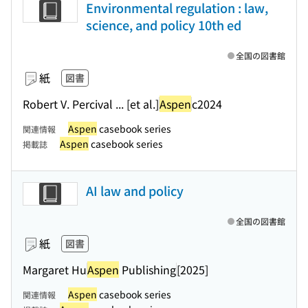
Environmental regulation : law,
science, and policy 10th ed
全国の図書館
紙
図書
Robert V. Percival ... [et al.]
Aspen
c2024
Aspen
casebook series
関連情報
Aspen
casebook series
掲載誌
AI law and policy
全国の図書館
紙
図書
Margaret Hu
Aspen
Publishing
[2025]
Aspen
casebook series
関連情報