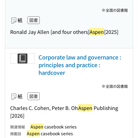
全国の図書館
紙
図書
Ronald Jay Allen [and four others]
Aspen
[2025]
Corporate law and governance :
principles and practice :
hardcover
全国の図書館
紙
図書
Charles C. Cohen, Peter B. Oh
Aspen
Publishing
[2026]
Aspen
casebook series
関連情報
Aspen
casebook series
掲載誌