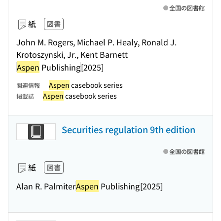
全国の図書館
紙
図書
John M. Rogers, Michael P. Healy, Ronald J.
Krotoszynski, Jr., Kent Barnett
Aspen
Publishing
[2025]
Aspen
casebook series
関連情報
Aspen
casebook series
掲載誌
Securities regulation 9th edition
全国の図書館
紙
図書
Alan R. Palmiter
Aspen
Publishing
[2025]