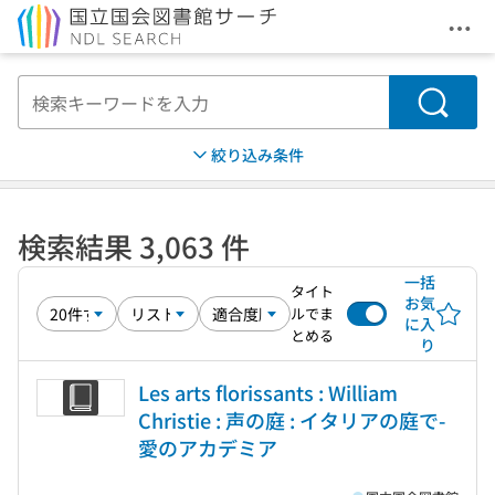
メニ
本文へ移動
検索
絞り込み条件
検索結果 3,063 件
一括
タイト
お気
ルでま
に入
とめる
り
Les arts florissants : William
Christie : 声の庭 : イタリアの庭で-
愛のアカデミア