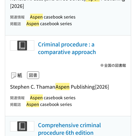
[2026]
Aspen
casebook series
関連情報
Aspen
casebook series
掲載誌
Criminal procedure : a
comparative approach
全国の図書館
紙
図書
Stephen C. Thaman
Aspen
Publishing
[2026]
Aspen
casebook series
関連情報
Aspen
casebook series
掲載誌
Comprehensive criminal
procedure 6th edition