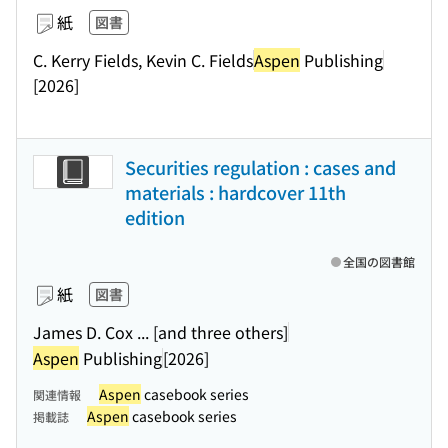
紙
図書
C. Kerry Fields, Kevin C. Fields
Aspen
Publishing
[2026]
Securities regulation : cases and
materials : hardcover 11th
edition
全国の図書館
紙
図書
James D. Cox ... [and three others]
Aspen
Publishing
[2026]
Aspen
casebook series
関連情報
Aspen
casebook series
掲載誌