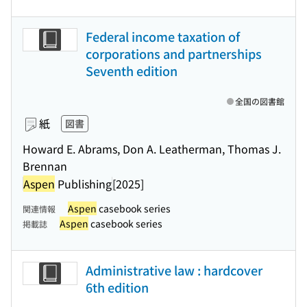
Federal income taxation of
corporations and partnerships
Seventh edition
全国の図書館
紙
図書
Howard E. Abrams, Don A. Leatherman, Thomas J.
Brennan
Aspen
Publishing
[2025]
Aspen
casebook series
関連情報
Aspen
casebook series
掲載誌
Administrative law : hardcover
6th edition