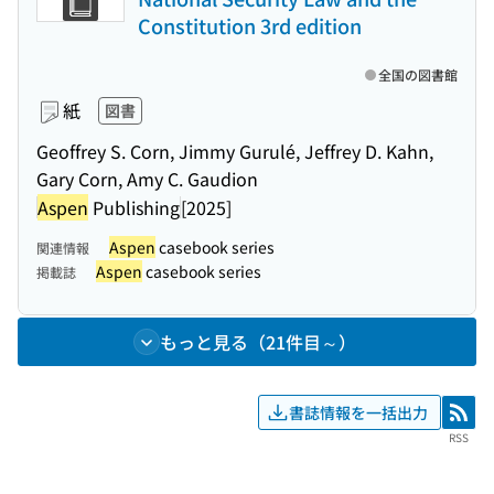
Constitution 3rd edition
全国の図書館
紙
図書
Geoffrey S. Corn, Jimmy Gurulé, Jeffrey D. Kahn,
Gary Corn, Amy C. Gaudion
Aspen
Publishing
[2025]
Aspen
casebook series
関連情報
Aspen
casebook series
掲載誌
もっと見る（21件目～）
書誌情報を一括出力
RSS
RSS