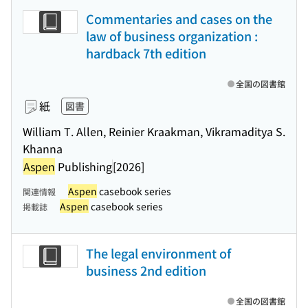
Commentaries and cases on the
law of business organization :
hardback 7th edition
全国の図書館
紙
図書
William T. Allen, Reinier Kraakman, Vikramaditya S.
Khanna
Aspen
Publishing
[2026]
Aspen
casebook series
関連情報
Aspen
casebook series
掲載誌
The legal environment of
business 2nd edition
全国の図書館