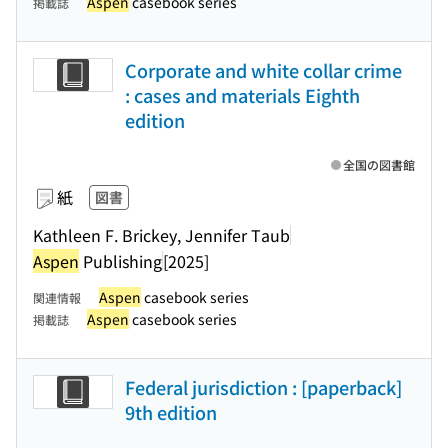
Aspen
casebook series
掲載誌
Corporate and white collar crime
: cases and materials Eighth
edition
全国の図書館
紙
図書
Kathleen F. Brickey, Jennifer Taub
Aspen
Publishing
[2025]
Aspen
casebook series
関連情報
Aspen
casebook series
掲載誌
Federal jurisdiction : [paperback]
9th edition